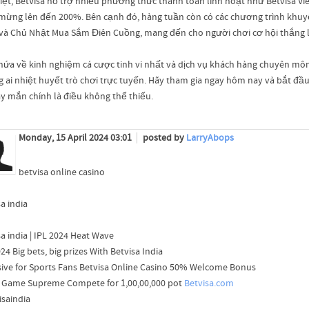
iệt, BetVisa hỗ trợ nhiều phương thức thanh toán linh hoạt như Betvisa V
mừng lên đến 200%. Bên cạnh đó, hàng tuần còn có các chương trình khuy
và Chủ Nhật Mua Sắm Điên Cuồng, mang đến cho người chơi cơ hội thắng 
i hứa về kinh nghiệm cá cược tinh vi nhất và dịch vụ khách hàng chuyên môn
 ai nhiệt huyết trò chơi trực tuyến. Hãy tham gia ngay hôm nay và bắt đầu 
y mắn chính là điều không thể thiếu.
Monday, 15 April 2024 03:01
posted by
LarryAbops
betvisa online casino
a india
sa india | IPL 2024 Heat Wave
24 Big bets, big prizes With Betvisa India
sive for Sports Fans Betvisa Online Casino 50% Welcome Bonus
 Game Supreme Compete for 1,00,00,000 pot
Betvisa.com
isaindia