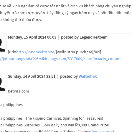
i hứa về kinh nghiệm cá cược tốt nhất và dịch vụ khách hàng chuyên nghiệp,
 huyết trò chơi trực tuyến. Hãy đăng ký ngay hôm nay và bắt đầu dấu mốc 
ều không thể thiếu được.
Monday, 15 April 2024 00:03
posted by LegendHeitoem
[url=
http://inbohealth.site/
]wellbutrin purchase[/url]
://johnathangvis64196.wikitidings.com/5317009/ciprofloxacin_coupon
Sunday, 14 April 2024 23:51
posted by
Walterhek
betvisa com
sa philippines
a philippines | The Filipino Carnival, Spinning for Treasures!
a Philippines Surprises | Spin daily and win ₱8,888 Grand Prize!