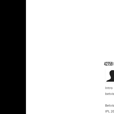
42759
Intro
betvis
Betvi
IPL 20