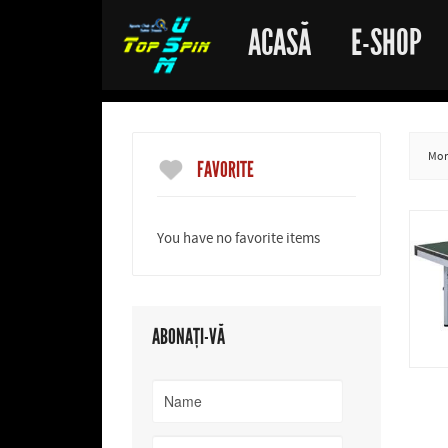
ACASĂ
E-SHOP
More
FAVORITE
You have no favorite items
ABONAȚI-VĂ