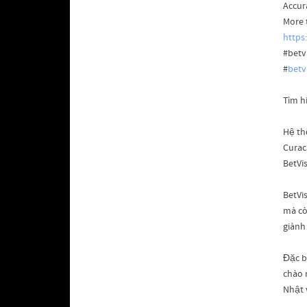
Accur
More 
https
#betv
#
betv
Tìm h
Hệ th
Curac
BetVi
BetVi
mà cò
giành
Đặc b
chào 
Nhật 