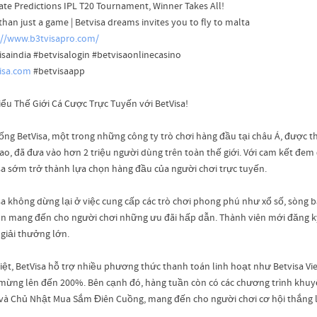
ate Predictions IPL T20 Tournament, Winner Takes All!
than just a game | Betvisa dreams invites you to fly to malta
://www.b3tvisapro.com/
isaindia #betvisalogin #betvisaonlinecasino
isa.com
#betvisaapp
iểu Thế Giới Cá Cược Trực Tuyến với BetVisa!
ống BetVisa, một trong những công ty trò chơi hàng đầu tại châu Á, được
ao, đã đưa vào hơn 2 triệu người dùng trên toàn thế giới. Với cam kết đem 
sa sớm trở thành lựa chọn hàng đầu của người chơi trực tuyến.
sa không dừng lại ở việc cung cấp các trò chơi phong phú như xổ số, sòng bạc
n mang đến cho người chơi những ưu đãi hấp dẫn. Thành viên mới đăng ký 
 giải thưởng lớn.
iệt, BetVisa hỗ trợ nhiều phương thức thanh toán linh hoạt như Betvisa V
mừng lên đến 200%. Bên cạnh đó, hàng tuần còn có các chương trình khuy
và Chủ Nhật Mua Sắm Điên Cuồng, mang đến cho người chơi cơ hội thắng 