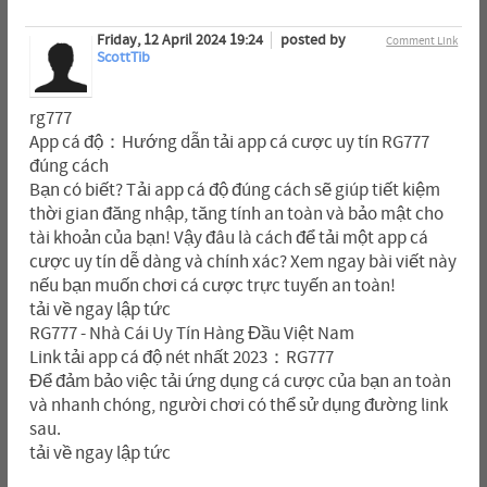
Friday, 12 April 2024 19:24
posted by
Comment Link
ScottTib
rg777
App cá độ：Hướng dẫn tải app cá cược uy tín RG777
đúng cách
Bạn có biết? Tải app cá độ đúng cách sẽ giúp tiết kiệm
thời gian đăng nhập, tăng tính an toàn và bảo mật cho
tài khoản của bạn! Vậy đâu là cách để tải một app cá
cược uy tín dễ dàng và chính xác? Xem ngay bài viết này
nếu bạn muốn chơi cá cược trực tuyến an toàn!
tải về ngay lập tức
RG777 - Nhà Cái Uy Tín Hàng Đầu Việt Nam
Link tải app cá độ nét nhất 2023：RG777
Để đảm bảo việc tải ứng dụng cá cược của bạn an toàn
và nhanh chóng, người chơi có thể sử dụng đường link
sau.
tải về ngay lập tức