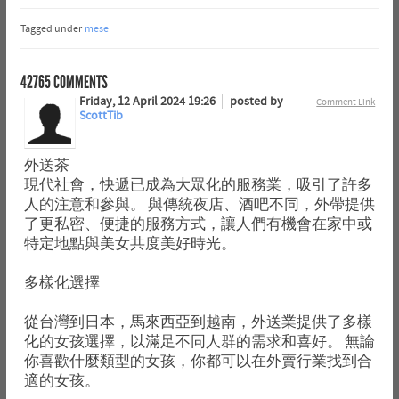
Tagged under
mese
42765
COMMENTS
Friday, 12 April 2024 19:26
posted by
Comment Link
ScottTib
外送茶
現代社會，快遞已成為大眾化的服務業，吸引了許多
人的注意和參與。 與傳統夜店、酒吧不同，外帶提供
了更私密、便捷的服務方式，讓人們有機會在家中或
特定地點與美女共度美好時光。
多樣化選擇
從台灣到日本，馬來西亞到越南，外送業提供了多樣
化的女孩選擇，以滿足不同人群的需求和喜好。 無論
你喜歡什麼類型的女孩，你都可以在外賣行業找到合
適的女孩。