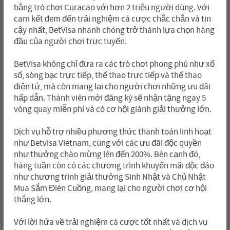
bằng trò chơi Curacao với hơn 2 triệu người dùng. Với
cam kết đem đến trải nghiệm cá cược chắc chắn và tin
cậy nhất, BetVisa nhanh chóng trở thành lựa chọn hàng
đầu của người chơi trực tuyến.
BetVisa không chỉ đưa ra các trò chơi phong phú như xổ
số, sòng bạc trực tiếp, thể thao trực tiếp và thể thao
điện tử, mà còn mang lại cho người chơi những ưu đãi
hấp dẫn. Thành viên mới đăng ký sẽ nhận tặng ngay 5
vòng quay miễn phí và có cơ hội giành giải thưởng lớn.
Dịch vụ hỗ trợ nhiều phương thức thanh toán linh hoạt
như Betvisa Vietnam, cùng với các ưu đãi độc quyền
như thưởng chào mừng lên đến 200%. Bên cạnh đó,
hàng tuần còn có các chương trình khuyến mãi độc đáo
như chương trình giải thưởng Sinh Nhật và Chủ Nhật
Mua Sắm Điên Cuồng, mang lại cho người chơi cơ hội
thắng lớn.
Với lời hứa về trải nghiệm cá cược tốt nhất và dịch vụ