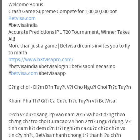
Welcome Bonus
Crash Game Supreme Compete for 1,00,00,000 pot
Betvisa.com
#betvisaindia
Accurate Predictions IPL T20 Tournament, Winner Takes
All!
More than just a game | Betvisa dreams invites you to fly
to malta
https://www.b3tvisapro.com/
#betvisaindia #betvisalogin #betvisaonlinecasino
#
betvisa.com
#betvisaapp
C?ng choi - Di?m D?n Tuy?t V?i Cho Ngu?i Choi Tr?c Tuy?n
Kham Pha Th? Gi?i Ca Cu?c Tr?c Tuy?n v?i BetVisa!
D?ch v? du?c sang l?p vao nam 2017 va ho?t d?ng theo
ch?ng ch? tro choi Curacao v?i hon 2 tri?u ngu?i dung. V?i
tinh cam k?t dem d?n tr?i nghi?m ca cu?c ch?c ch?n va
tin c?y nh?t, BetVisa nhanh chong tr? thanh l?a ch?n