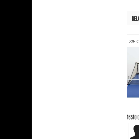
REL
DONIC
16510
C