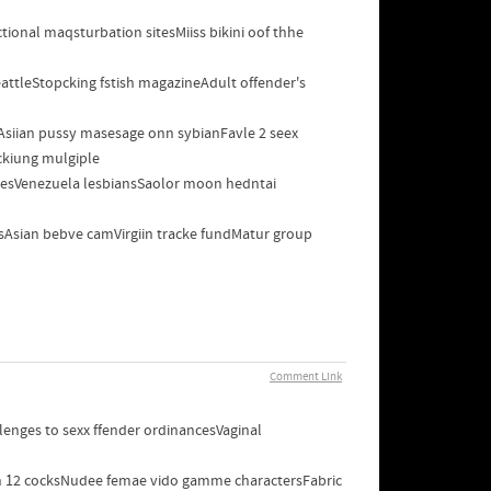
tional maqsturbation sitesMiiss bikini oof thhe
eattleStopcking fstish magazineAdult offender's
siian pussy masesage onn sybianFavle 2 seex
kiung mulgiple
sesVenezuela lesbiansSaolor moon hedntai
bsAsian bebve camVirgiin tracke fundMatur group
Comment Link
nges to sexx ffender ordinancesVaginal
rh 12 cocksNudee femae vido gamme charactersFabric