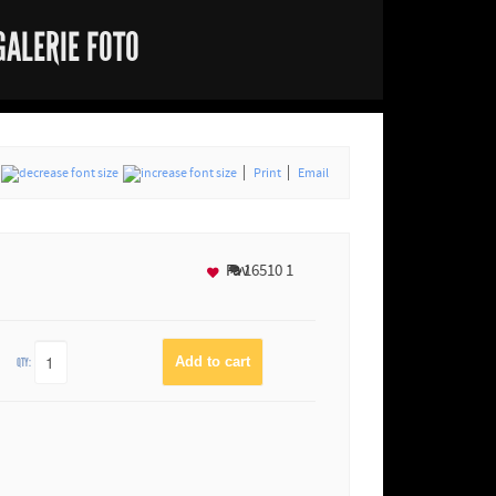
GALERIE FOTO
Print
Email
Fav
16510
1
QTY: