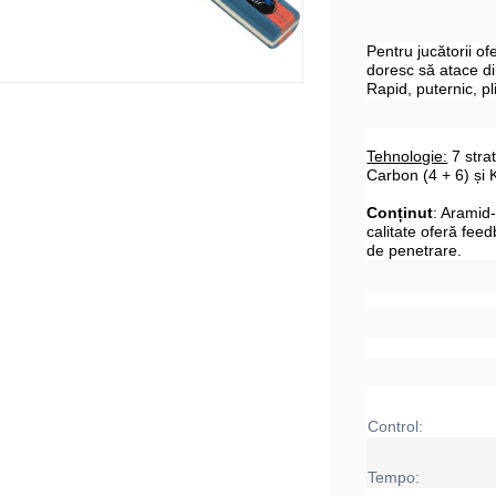
Pentru jucătorii of
doresc să atace d
Rapid, puternic, pli
Tehnologie:
7 strat
Carbon (4 + 6) și K
Conținut
: Aramid
calitate oferă fee
de penetrare.
Control:
Tempo: