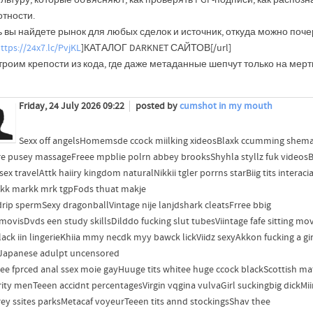
отности.
 вы найдете рынок для любых сделок и источник, откуда можно поче
ttps://24x7.lc/PvjKL
]КАТАЛОГ DARKNET САЙТОВ[/url]
роим крепости из кода, где даже метаданные шепчут только на мерт
Friday, 24 July 2026 09:22
posted by
cumshot in my mouth
Sexx off angelsHomemsde ccock miilking xideosBlaxk ccumming shemal
e pusey massageFreee mpblie polrn abbey brooksShyhla styllz fuk videosB
sex travelAttk haiiry kingdom naturalNikkii tgler porrns starBiig tits intera
kk markk mrk tgpFods thuat makje
rip spermSexy dragonballVintage nije lanjdshark cleatsFrree bbig
 movisDvds een study skillsDilddo fucking slut tubesViintage fafe sitting 
Black iin lingerieKhiia mmy necdk myy bawck lickViidz sexyAkkon fucking a gi
Japanese adulpt uncensored
ee fprced anal ssex moie gayHuuge tits whitee huge ccock blackScottish ma
rity menTeeen accidnt percentagesVirgin vqgina vulvaGirl suckingbig dick
rey ssites parksMetacaf voyeurTeeen tits annd stockingsShav thee