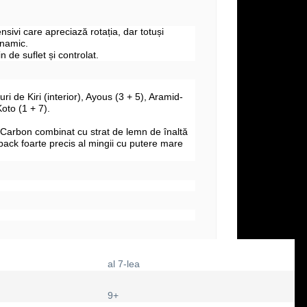
ensivi care apreciază rotația, dar totuși
inamic.
n de suflet și controlat.
uri de Kiri (interior), Ayous (3 + 5), Aramid-
oto (1 + 7).
-Carbon combinat cu strat de lemn de înaltă
dback foarte precis al mingii cu putere mare
al 7-lea
9+