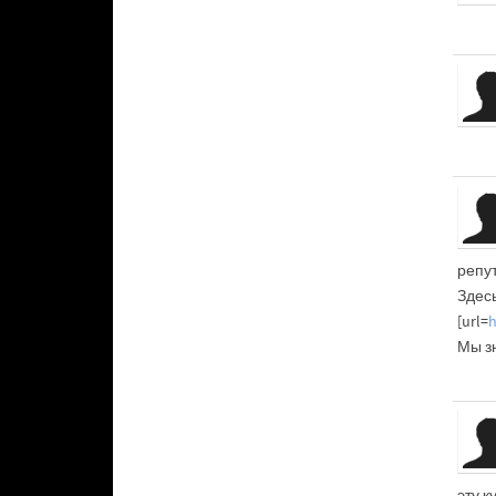
репу
Здес
[url=
h
Мы зн
эту к