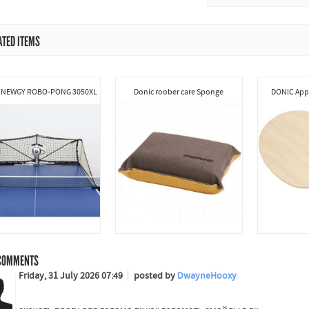
ATED ITEMS
 NEWGY ROBO-PONG 3050XL
Donic roober care Sponge
DONIC Appe
OMMENTS
Friday, 31 July 2026 07:49
posted by
DwayneHooxy