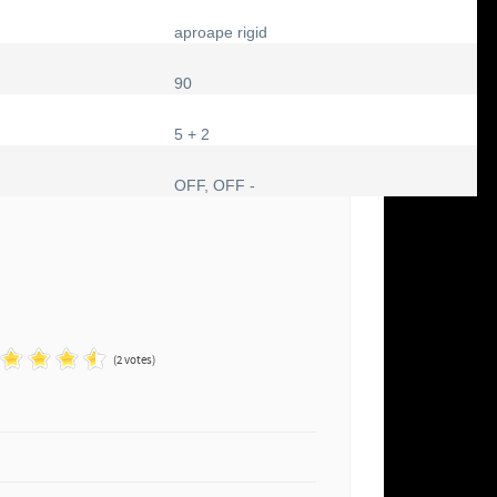
aproape rigid
90
5 + 2
OFF, OFF -
(2 votes)