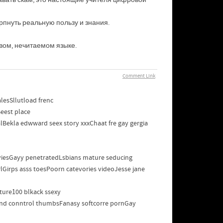
рпнуть реальную пользу и знания.
вом, нечитаемом языке.
Comment Link
esSllutload frenc
eest place
cialBekla edwward seex story xxxChaat fre gay gergia
moviesGayy penetratedLsbians mature seducing
rlGirps asss toesPoorn catevories videoJesse jane
ture100 blkack ssexy
Miind conntrol thumbsFanasy softcorre pornGay