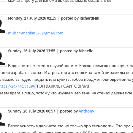
скачать прогу для взлома вк как взломать смайлы в вк
Monday, 27 July 2026 02:15
posted by RichardMib
muhammadkin520@gmail.com
Sunday, 26 July 2026 11:55
posted by Michelle
В даркнете нет места случайностям. Каждая ссылка проверяется
тация зарабатывается. И агрегатор это вершина такой пирамиды дов
ь можно выгодно продать или купить любой предмет, одновременно у
ttps://24x7.lc/Jau96
]ТОП DARKNET САЙТОВ[/url]
аем врага в лицо, потому что изучаем его тени на стенах даркнет-пе
Sunday, 26 July 2026 06:57
posted by
Anthony
Безопасность в даркнете это не только про технологии. Это про 
ультуру, которые объясняют, как проверять PGP-подписи, как распоз