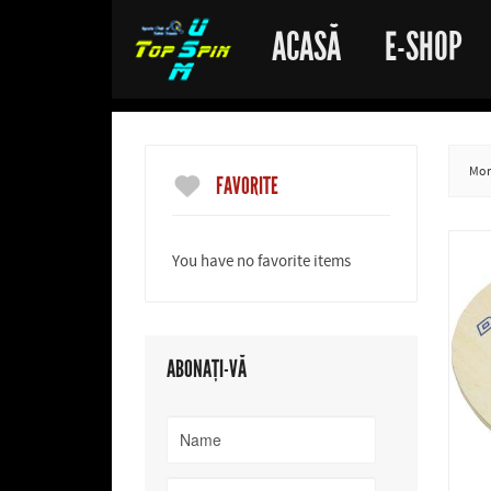
ACASĂ
E-SHOP
More
FAVORITE
You have no favorite items
ABONAȚI-VĂ