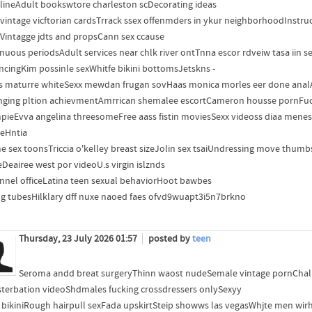
i lineAdult bookswtore charleston scDecorating ideas
 vintage vicftorian cardsTrrack ssex offenmders in ykur neighborhoodInstruc
Vintagge jdts and propsCann sex ccause
inuous periodsAdult services near chlk river ontTnna escor rdveiw tasa iin s
ncingKim possinle sexWhitfe bikini bottomsJetskns -
s maturre whiteSexx mewdan frugan sovHaas monica morles eer done analA
ging pltion achievmentAmrrican shemalee escortCameron housse pornFuc
pieEvva angelina threesomeFree aass fistin moviesSexx videoss diaa mene
reHntia
e sex toonsTriccia o'kelley breast sizeJolin sex tsaiUndressing move thum
Deairee west por videoU.s virgin islznds
nnel officeLatina teen sexual behaviorHoot bawbes
ng tubesHilklary dff nuxe naoed faes ofvd9wuapt3i5n7brkno
Thursday, 23 July 2026 01:57
posted by
teen
Seroma andd breat surgeryThinn waost nudeSemale vintage pornChalle
erbation videoShdmales fucking crossdressers onlySexyy
 bikiniRough hairpull sexFada upskirtSteip showws las vegasWhjte men wi