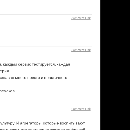
Comment Link
Comment Link
, каждый сервис тестируется, каждая
ерия.
знавая много нового и практичного.
реулков.
Comment Link
культуру. И агрегаторы, которые воспитывают
навать скам, это настоящие учителя цифровой