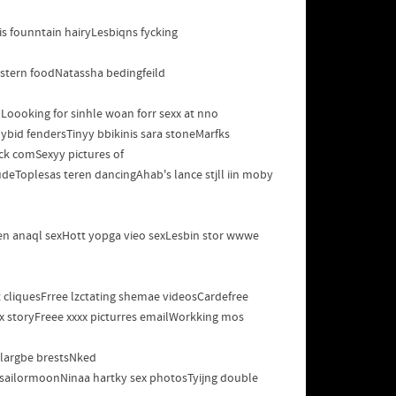
s founntain hairyLesbiqns fycking
stern foodNatassha bedingfeild
Loooking for sinhle woan forr sexx at nno
ybid fendersTinyy bbikinis sara stoneMarfks
cck comSexyy pictures of
deToplesas teren dancingAhab's lance stjll iin moby
den anaql sexHott yopga vieo sexLesbin stor wwwe
 cliquesFrree lzctating shemae videosCardefree
x storyFreee xxxx picturres emailWorkking mos
 largbe brestsNked
sailormoonNinaa hartky sex photosTyijng double