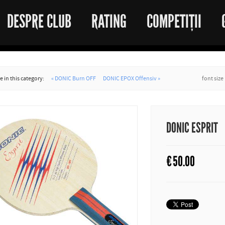
DESPRE CLUB
RATING
COMPETIȚII
 in this category:
« DONIC Burn OFF
DONIC EPOX Offensiv »
font size
DONIC ESPRIT
€
50.00