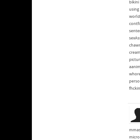
bikin
using
world
contf
sente
sexAs
chawn
cream
pictu
aanim
whore
perso
fhcki
mmast
micro