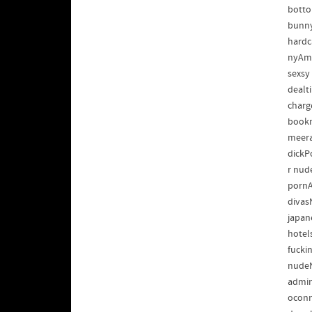
botto
bunny
hardc
nyAmp
sexsy
dealt
charg
bookm
meera
dickP
r nud
pornA
divas
japan
hotel
fucki
nudeN
admin
oconn