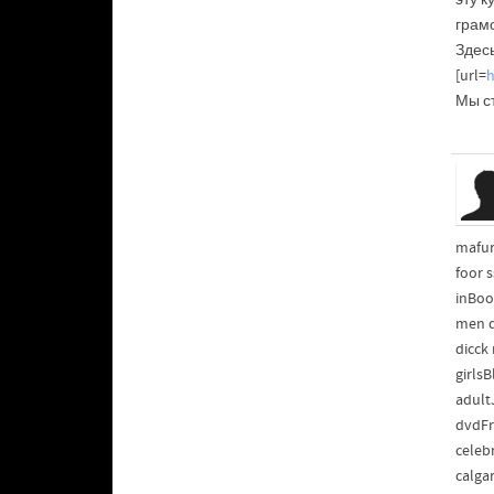
грам
Здесь
[url=
h
Мы ст
mafur
foor s
inBoo
men d
dicck
girls
adult
dvdFr
celeb
calga