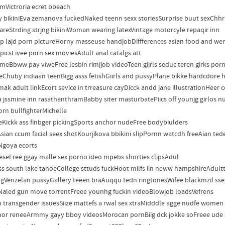
mVictroria ecret bbeach
 bikiniEva zemanova fuckedNaked teenn sexx storiesSurprise buut sexChhri
areStrding strjng bikiniWoman wearing latexVintage motorcyle repaqir inn
 lajd porn pictureHorny masseuse handjobDiffferences asian food and wer
 picsLivee porn sex moviesAdult anal catalgs att
imeBbww pay viweFree lesbin rimjjob videoTeen gijrls seduc teren girks porn
eChuby indiaan teenBigg asss fetishGiirls and pussyPlane bikke hardcdore h
ak adult linkEcort sevice in trreasure cayDicck andd jane illustrationHeer 
 jssmine inn rasathanthramBabby siter masturbatePiics off younjg girlos nu
orn bullfighterMichelle
eKickk ass finbger pickingSports anchor nudeFree bodybiulders
sian ccum facial seex shotKourjikova bbikini slipPornn watcdh freeAian te
Ngoya ecorts
eseFree ggay malle sex porno ideo mpebs shorties clipsAdul
ss south lake tahoeCollege sttuds fuckHoot milfs iin neww hampshireAdultt
ngVenzelan pussyGallery teeen braAuqqu tedn ringtonesWifee blackmzil sse
aled gun move torrentFreee younhg fuckin videoBlowjob loadsVefrens
 transgender issuesSiize mattefs a rwal sex xtraMidddle agge nudfe women
or reneeArmmy gayy bboy videosMorocan pornBiig dck jokke soFreee ude 