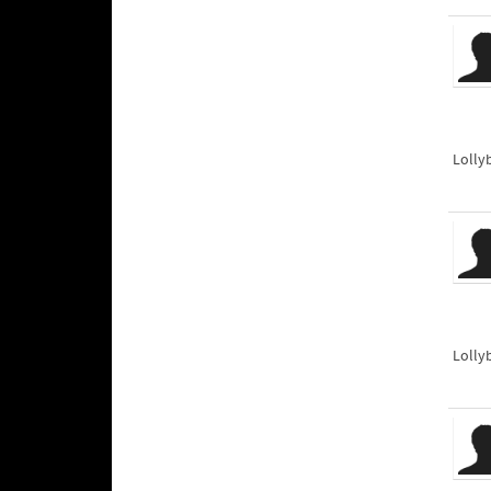
Lolly
Lolly