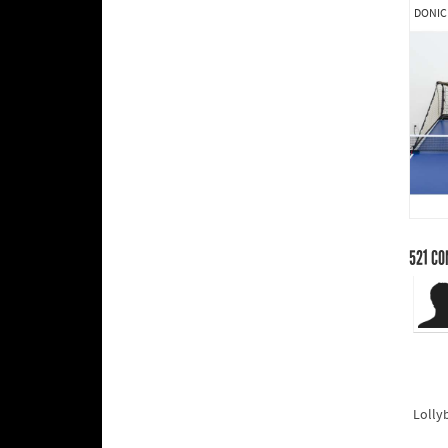
DONIC
521
CO
Lolly