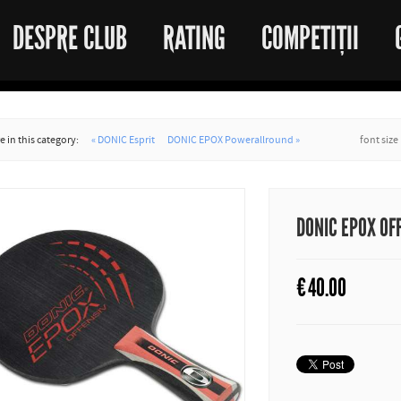
DESPRE CLUB
RATING
COMPETIȚII
 in this category:
« DONIC Esprit
DONIC EPOX Powerallround »
font size
DONIC EPOX OF
€
40.00