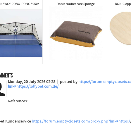
 NEWGY ROBO-PONG 3050XL
Donic roober care Sponge
DONIC Appe
MMENTS
Monday, 20 July 2026 02:28
posted by
https://forum.emptyclosets.
link=https://lollybet.com.de/
References:
bet Kundenservice
https://forum.emptyclosets.com/proxy.php?link=https:/