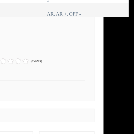
AR, AR +, OFF -
(0 votes)