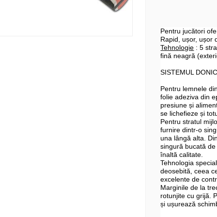
Pentru jucători ofen
Rapid, ușor, ușor 
Tehnologie
: 5 stra
fină neagră (exteri
SISTEMUL DONIC
Pentru lemnele din
folie adeziva din e
presiune și aliment
se lichefieze și to
Pentru stratul mijl
furnire dintr-o sin
una lângă alta. Di
singură bucată de 
înaltă calitate.
Tehnologia specială
deosebită, ceea ce
excelente de contro
Marginile de la tr
rotunjite cu grijă.
și ușurează schimb