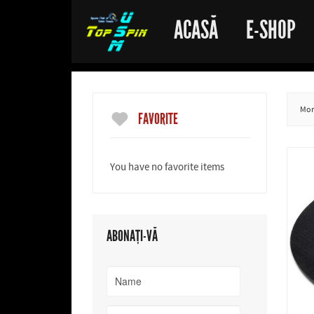
ACASĂ
E-SHOP
More
FAVORITE
You have no favorite items
ABONAȚI-VĂ