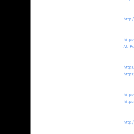
http:
https
AU-Po
https
https:
https
https
http: