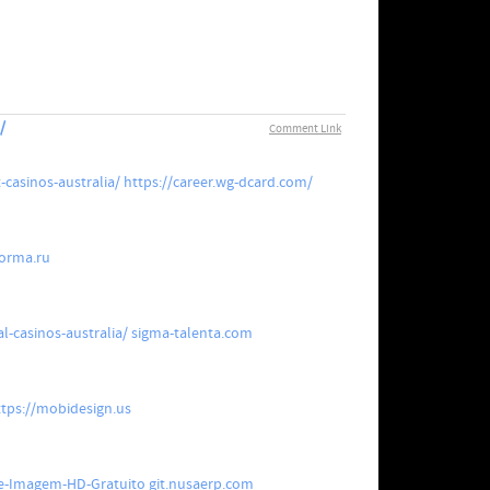
/
Comment Link
casinos-australia/
https://career.wg-dcard.com/
orma.ru
-casinos-australia/
sigma-talenta.com
ttps://mobidesign.us
de-Imagem-HD-Gratuito
git.nusaerp.com