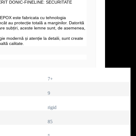
RIT DONIC-FINELINE: SECURITATE
 EPOX este fabricata
cu tehnologia
cât au protecție totală a marginilor. Datorită
ioare subțiri, aceste lemne sunt, de asemenea,
e modernă și atenție la detalii, sunt create
altă calitate.
7+
9
rigid
85
5