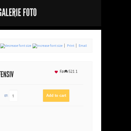
GALERIE FOTO
Print
Email
Fav
521
1
FENSIV
QTY: