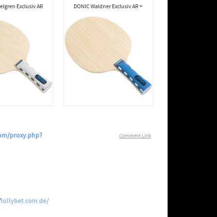
lgren Exclusiv AR
DONIC Waldner Exclusiv AR +
com/proxy.php?
Comment Link
/
lollybet.com.de/