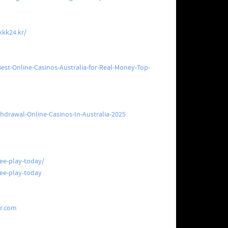
kkk24.kr/
Best-Online-Casinos-Australia-for-Real-Money-Top-
hdrawal-Online-Casinos-In-Australia-2025
ee-play-today/
ree-play-today
er.com