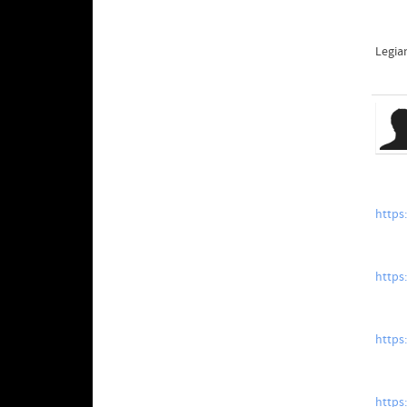
Legia
https
https
https
https