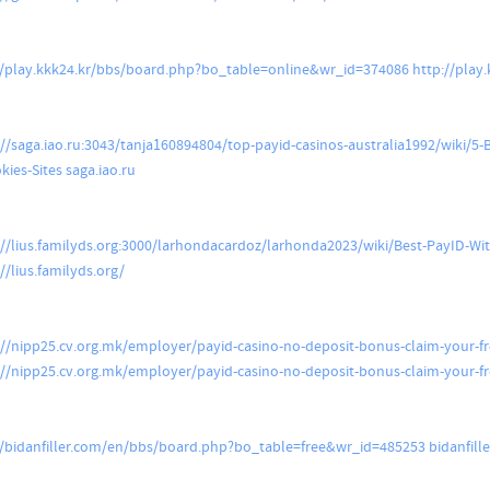
//play.kkk24.kr/bbs/board.php?bo_table=online&wr_id=374086
http://play.
://saga.iao.ru:3043/tanja160894804/top-payid-casinos-australia1992/wiki/5-
kies-Sites
saga.iao.ru
://lius.familyds.org:3000/larhondacardoz/larhonda2023/wiki/Best-PayID-Wit
//lius.familyds.org/
://nipp25.cv.org.mk/employer/payid-casino-no-deposit-bonus-claim-your-fr
://nipp25.cv.org.mk/employer/payid-casino-no-deposit-bonus-claim-your-f
//bidanfiller.com/en/bbs/board.php?bo_table=free&wr_id=485253
bidanfill