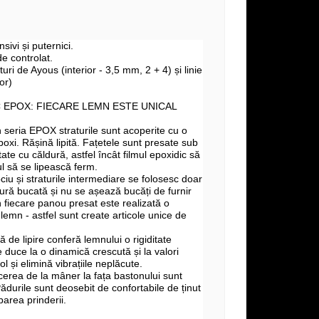
sivi și puternici.
de controlat.
turi de Ayous (interior - 3,5 mm, 2 + 4) și linie
or)
 EPOX: FIECARE LEMN ESTE UNICAL
 seria EPOX straturile sunt acoperite cu o
poxi. Rășină lipită. Fațetele sunt presate sub
ate cu căldură, astfel încât filmul epoxidic să
tul să se lipească ferm.
ociu și straturile intermediare se folosesc doar
gură bucată și nu se așează bucăți de furnir
n fiecare panou presat este realizată o
lemn - astfel sunt create articole unice de
 de lipire conferă lemnului o rigiditate
 duce la o dinamică crescută și la valori
l și elimină vibrațiile neplăcute.
ecerea de la mâner la fața bastonului sunt
 Pădurile sunt deosebit de confortabile de ținut
area prinderii.