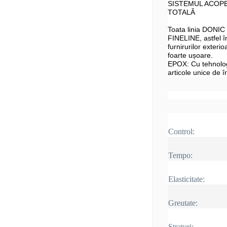
SISTEMUL ACOPE
TOTALĂ
Toata linia DONIC
FINELINE, astfel în
furnirurilor exter
foarte ușoare.
EPOX: Cu tehnologi
articole unice de în
Control:
Tempo:
Elasticitate:
Greutate:
Straturi: