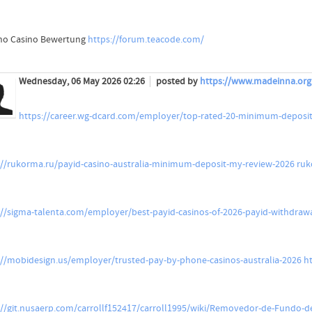
no Casino Bewertung
https://forum.teacode.com/
Wednesday, 06 May 2026 02:26
posted by
https://www.madeinna.org
https://career.wg-dcard.com/employer/top-rated-20-minimum-deposit-
://rukorma.ru/payid-casino-australia-minimum-deposit-my-review-2026
ruk
://sigma-talenta.com/employer/best-payid-casinos-of-2026-payid-withdrawal
://mobidesign.us/employer/trusted-pay-by-phone-casinos-australia-2026
h
://git.nusaerp.com/carrollf152417/carroll1995/wiki/Removedor-de-Fundo-