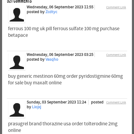
521
COMMENTS
Wednesday, 06 September 2023 11:55
Comment Link
posted by
Zcdtyc
ferrous 100 mg uk pill ferrous sulfate 100 mg purchase
betapace
Wednesday, 06 September 2023 03:25
Comment Link
posted by
Vasqho
buy generic mestinon 60mg order pyridostigmine 60mg
for sale buy maxalt online
Sunday, 03 September 2023 11:24
posted
Comment Link
by
Liojxj
prasugrel brand thorazine usa order tolterodine 2mg
online