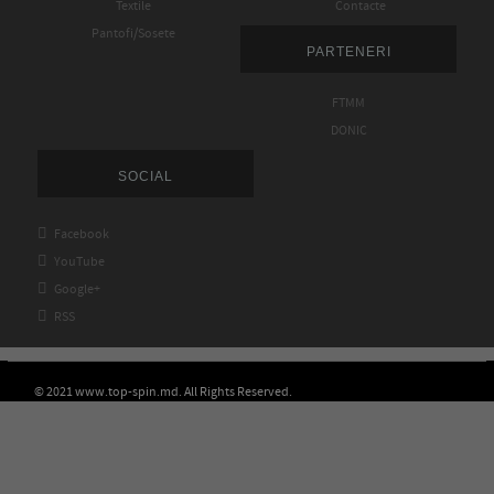
Textile
Contacte
Pantofi/Sosete
PARTENERI
FTMM
DONIC
SOCIAL

Facebook

YouTube

Google+

RSS
© 2021 www.top-spin.md. All Rights Reserved.