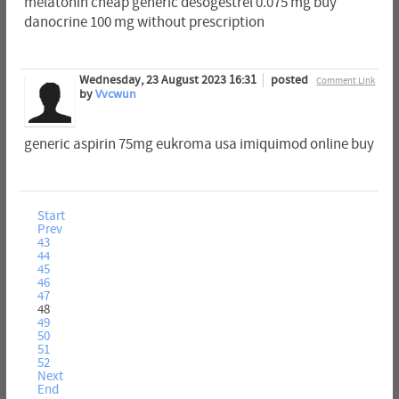
melatonin cheap generic desogestrel 0.075 mg buy
danocrine 100 mg without prescription
Wednesday, 23 August 2023 16:31
posted
Comment Link
by
Vvcwun
generic aspirin 75mg eukroma usa imiquimod online buy
Start
Prev
43
44
45
46
47
48
49
50
51
52
Next
End