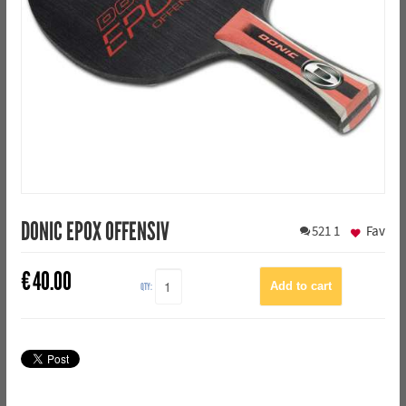
DONIC EPOX OFFENSIV
521
1
Fav
€
40.00
QTY: