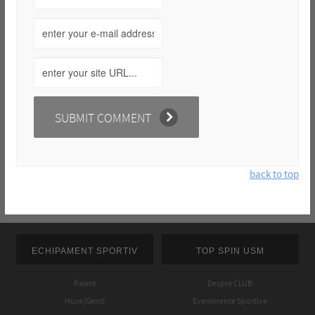
back to top
ECHIPAMENT SPORTIV
TOP SPIN USM
Palete
Despre CLUB
Huse/Genti
Evenimente Sportive