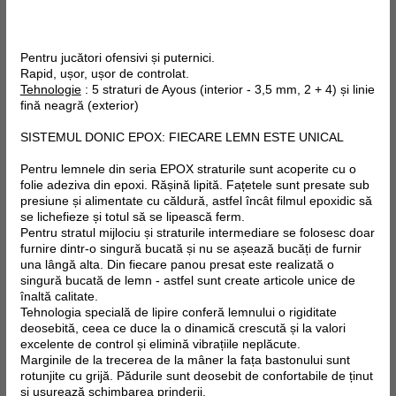
Pentru jucători ofensivi și puternici.
Rapid, ușor, ușor de controlat.
Tehnologie
: 5 straturi de Ayous (interior - 3,5 mm, 2 + 4) și linie
fină neagră (exterior)
SISTEMUL DONIC EPOX: FIECARE LEMN ESTE UNICAL
Pentru lemnele din seria EPOX straturile sunt acoperite cu o
folie adeziva din epoxi. Rășină lipită. Fațetele sunt presate sub
presiune și alimentate cu căldură, astfel încât filmul epoxidic să
se lichefieze și totul să se lipească ferm.
Pentru stratul mijlociu și straturile intermediare se folosesc doar
furnire dintr-o singură bucată și nu se așează bucăți de furnir
una lângă alta. Din fiecare panou presat este realizată o
singură bucată de lemn - astfel sunt create articole unice de
înaltă calitate.
Tehnologia specială de lipire conferă lemnului o rigiditate
deosebită, ceea ce duce la o dinamică crescută și la valori
excelente de control și elimină vibrațiile neplăcute.
Marginile de la trecerea de la mâner la fața bastonului sunt
rotunjite cu grijă. Pădurile sunt deosebit de confortabile de ținut
și ușurează schimbarea prinderii.