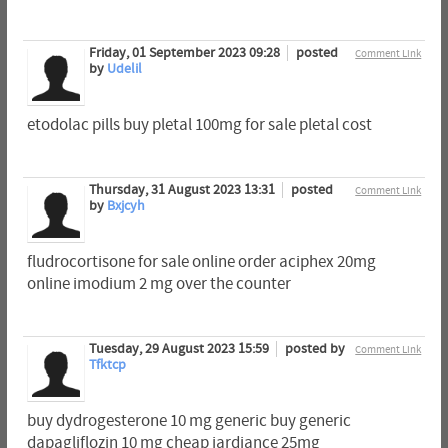
Friday, 01 September 2023 09:28
posted
Comment Link
by
Udelil
etodolac pills buy pletal 100mg for sale pletal cost
Thursday, 31 August 2023 13:31
posted
Comment Link
by
Bxjcyh
fludrocortisone for sale online order aciphex 20mg
online imodium 2 mg over the counter
Tuesday, 29 August 2023 15:59
posted by
Comment Link
Tfktcp
buy dydrogesterone 10 mg generic buy generic
dapagliflozin 10 mg cheap jardiance 25mg