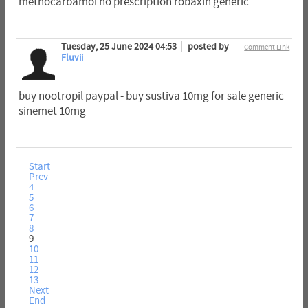
methocarbamol no prescription robaxin generic
Tuesday, 25 June 2024 04:53
posted by
Comment Link
Fluvii
buy nootropil paypal - buy sustiva 10mg for sale generic
sinemet 10mg
Start
Prev
4
5
6
7
8
9
10
11
12
13
Next
End