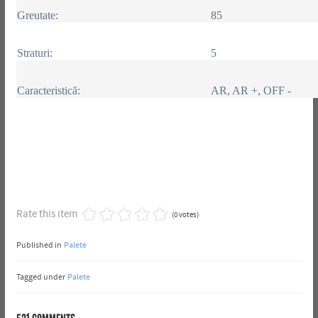
Greutate:
85
Straturi:
5
Caracteristică:
AR, AR +, OFF -
Rate this item
(0 votes)
Published in
Palete
Tagged under
Palete