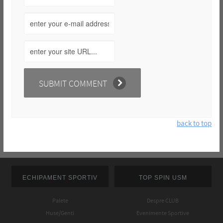
back to top
ECHIPAMENT SPORTIV
TOP SPIN USM
Palete
Despre CLUB
Huse/Genti
Evenimente Sportive