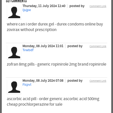
521
COMMENTS
Thursday, 11 July 2024 12:40
posted by
Comment Link
Ijujpe
where can i order durex gel - durex condoms online buy
zovirax without prescription
Monday, 08 July 2024 11:01
posted by
Comment Link
Tvwbdf
zofran 8mg pills - generic ropinirole 2mg brand ropinirole
Monday, 08 July 2024 07:08
posted by
Comment Link
Ficpvl
ascorbic acid pill - order generic ascorbic acid 500mg
cheap prochlorperazine for sale