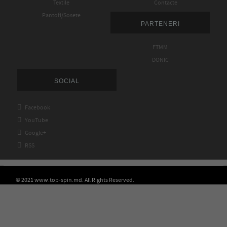
Textile
Contacte
Pantofi/Sosete
PARTENERI
FTMM
DONIC
SOCIAL

Facebook

YouTube

Google+

RSS
© 2021 www.top-spin.md. All Rights Reserved.