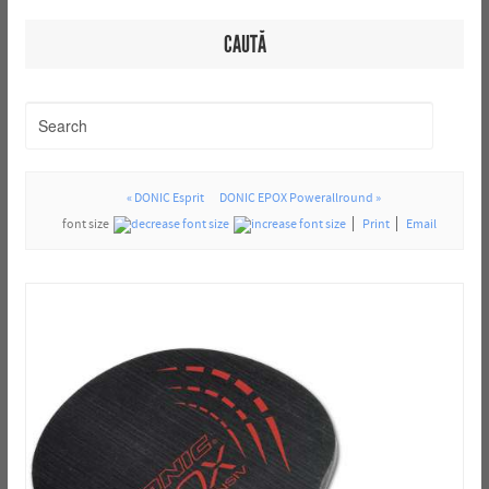
CAUTĂ
« DONIC Esprit
DONIC EPOX Powerallround »
font size
Print
Email