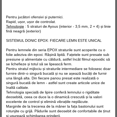
Pentru jucători ofensivi și puternici.
Rapid, ușor, ușor de controlat.
Tehnologie
: 5 straturi de Ayous (interior - 3,5 mm, 2 + 4) și linie
fină neagră (exterior)
SISTEMUL DONIC EPOX: FIECARE LEMN ESTE UNICAL
Pentru lemnele din seria EPOX straturile sunt acoperite cu o
folie adeziva din epoxi. Rășină lipită. Fațetele sunt presate sub
presiune și alimentate cu căldură, astfel încât filmul epoxidic să
se lichefieze și totul să se lipească ferm.
Pentru stratul mijlociu și straturile intermediare se folosesc doar
furnire dintr-o singură bucată și nu se așează bucăți de furnir
una lângă alta. Din fiecare panou presat este realizată o
singură bucată de lemn - astfel sunt create articole unice de
înaltă calitate.
Tehnologia specială de lipire conferă lemnului o rigiditate
deosebită, ceea ce duce la o dinamică crescută și la valori
excelente de control și elimină vibrațiile neplăcute.
Marginile de la trecerea de la mâner la fața bastonului sunt
rotunjite cu grijă. Pădurile sunt deosebit de confortabile de ținut
și ușurează schimbarea prinderii.