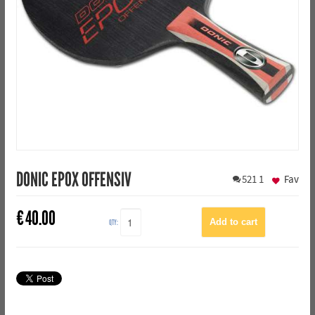
DONIC EPOX OFFENSIV
521
1
Fav
€
40.00
QTY: