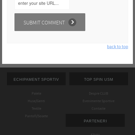
back to top
ECHIPAMENT SPORTIV
TOP SPIN USM
Palete
Despre CLUB
Huse/Genti
Evenimente Sportive
Textile
Contacte
Pantofi/Sosete
PARTENERI