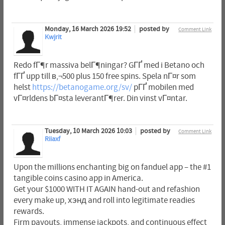
Monday, 16 March 2026 19:52
posted by
Comment Link
Kwjrit
Redo fГ¶r massiva belГ¶ningar? GГҐ med i Betano och
fГҐ upp till в‚¬500 plus 150 free spins. Spela nГ¤r som
helst
https://betanogame.org/sv/
pГҐ mobilen med
vГ¤rldens bГ¤sta leverantГ¶rer. Din vinst vГ¤ntar.
Tuesday, 10 March 2026 10:03
posted by
Comment Link
Riiaxf
Upon the millions enchanting big on fanduel app – the #1
tangible coins casino app in America.
Get your $1000 WITH IT AGAIN hand-out and refashion
every make up, хэнд and roll into legitimate readies
rewards.
Firm payouts, immense jackpots, and continuous effect