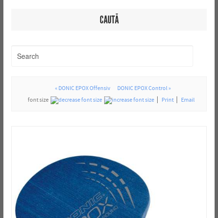
CAUTĂ
« DONIC EPOX Offensiv
DONIC EPOX Control »
font size
Print
Email