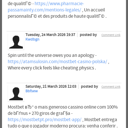
de qualitГ© -
https://www.pharmacie-
passamainty.com/mentions-legales/
, Un accueil
personnalisГ© et des produits de haute qualitГ© .
Tuesday, 24 March 2026 19:37
posted by
Comment Link
Kwdbgn
Spin until the universe owes you an apology -
https://atamsulosin.com/mostbet-casino-polska/
,
Where every click feels like cheating physics .
Saturday, 21 March 2026 12:03
posted by
Comment Link
Bbfsew
Mostbet вЂ“ o mais generoso cassino online com 100%
de bГґnus + 270 giros de graГ§a -
https://mostbetpt.pro/mostbet-app/
, Mostbet entrega
tudo o que o jogador moderno procura: venha conferir .