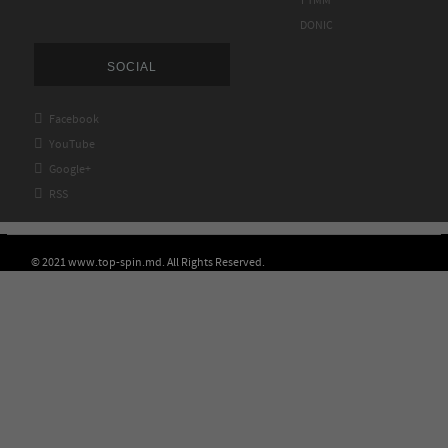
FTMM
DONIC
SOCIAL

Facebook

YouTube

Google+

RSS
© 2021 www.top-spin.md. All Rights Reserved.