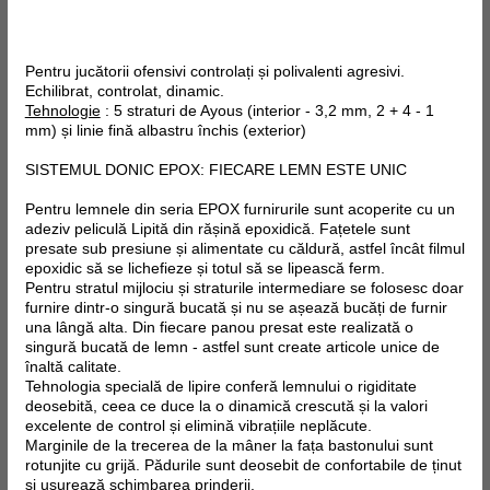
Pentru jucătorii ofensivi controlați și polivalenti agresivi.
Echilibrat, controlat, dinamic.
Tehnologie
: 5 straturi de Ayous (interior - 3,2 mm, 2 + 4 - 1
mm) și linie fină albastru închis (exterior)
SISTEMUL DONIC EPOX: FIECARE LEMN ESTE UNIC
Pentru lemnele din seria EPOX furnirurile sunt acoperite cu un
adeziv peliculă Lipită din rășină epoxidică. Fațetele sunt
presate sub presiune și alimentate cu căldură, astfel încât filmul
epoxidic să se lichefieze și totul să se lipească ferm.
Pentru stratul mijlociu și straturile intermediare se folosesc doar
furnire dintr-o singură bucată și nu se așează bucăți de furnir
una lângă alta. Din fiecare panou presat este realizată o
singură bucată de lemn - astfel sunt create articole unice de
înaltă calitate.
Tehnologia specială de lipire conferă lemnului o rigiditate
deosebită, ceea ce duce la o dinamică crescută și la valori
excelente de control și elimină vibrațiile neplăcute.
Marginile de la trecerea de la mâner la fața bastonului sunt
rotunjite cu grijă. Pădurile sunt deosebit de confortabile de ținut
și ușurează schimbarea prinderii.