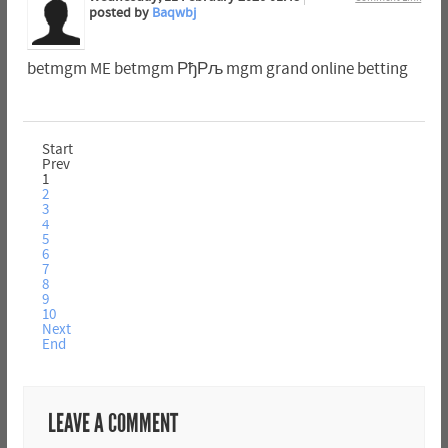
posted by
Baqwbj
betmgm ME betmgm РђРљ mgm grand online betting
Start
Prev
1
2
3
4
5
6
7
8
9
10
Next
End
LEAVE A COMMENT