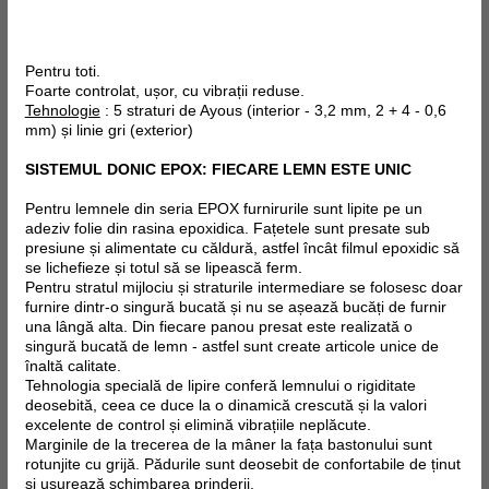
Pentru toti.
Foarte controlat, ușor, cu vibrații reduse.
Tehnologie
: 5 straturi de Ayous (interior - 3,2 mm, 2 + 4 - 0,6
mm) și linie gri (exterior)
SISTEMUL DONIC EPOX: FIECARE LEMN ESTE UNIC
Pentru lemnele din seria EPOX furnirurile sunt lipite pe un
adeziv folie din rasina epoxidica. Fațetele sunt presate sub
presiune și alimentate cu căldură, astfel încât filmul epoxidic să
se lichefieze și totul să se lipească ferm.
Pentru stratul mijlociu și straturile intermediare se folosesc doar
furnire dintr-o singură bucată și nu se așează bucăți de furnir
una lângă alta. Din fiecare panou presat este realizată o
singură bucată de lemn - astfel sunt create articole unice de
înaltă calitate.
Tehnologia specială de lipire conferă lemnului o rigiditate
deosebită, ceea ce duce la o dinamică crescută și la valori
excelente de control și elimină vibrațiile neplăcute.
Marginile de la trecerea de la mâner la fața bastonului sunt
rotunjite cu grijă. Pădurile sunt deosebit de confortabile de ținut
și ușurează schimbarea prinderii.