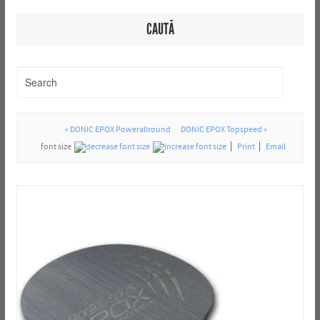
CAUTĂ
« DONIC EPOX Powerallround
DONIC EPOX Topspeed »
font size
Print
Email