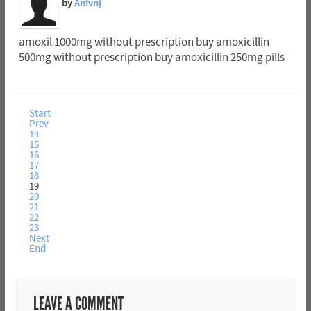
by
Anfvnj
amoxil 1000mg without prescription buy amoxicillin
500mg without prescription buy amoxicillin 250mg pills
Start
Prev
14
15
16
17
18
19
20
21
22
23
Next
End
LEAVE A COMMENT