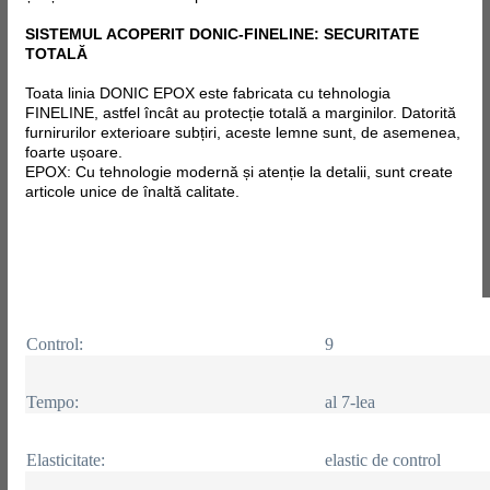
SISTEMUL ACOPERIT DONIC-FINELINE: SECURITATE
TOTALĂ
Toata linia DONIC EPOX este fabricata
cu tehnologia
FINELINE, astfel încât au protecție totală a marginilor. Datorită
furnirurilor exterioare subțiri, aceste lemne sunt, de asemenea,
foarte ușoare.
EPOX: Cu tehnologie modernă și atenție la detalii, sunt create
articole unice de înaltă calitate.
Control:
9
Tempo:
al 7-lea
Elasticitate:
elastic de control