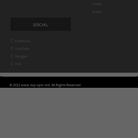
FTMM
DONIC
SOCIAL

Facebook

YouTube

Google+

RSS
© 2021 www.top-spin.md. All Rights Reserved.