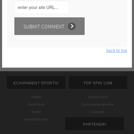
back to top
ECHIPAMENT SPORTIV
TOP SPIN USM
Palete
Despre CLUB
Huse/Genti
Evenimente Sportive
Textile
Contacte
Pantofi/Sosete
PARTENERI