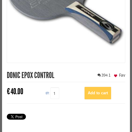
DONIC EPOX CONTROL
394
1
Fav
€
40.00
QTY: