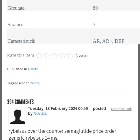
Greutate:
80
Straturi:
5
Caracteristică:
AR, AR -, DEF +
Rate this item
(0 votes)
Published in
Palete
Tagged under
Palete
394
COMMENTS
Tuesday, 13 February 2024 00:59
posted
Comment Link
by
Ncvdzs
rybelsus over the counter semaglutide price order
generic rybelsus 14 mg