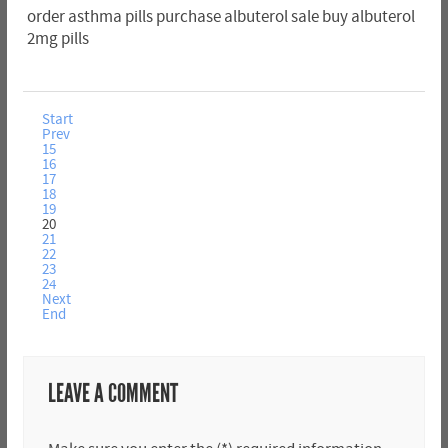
order asthma pills purchase albuterol sale buy albuterol
2mg pills
Start
Prev
15
16
17
18
19
20
21
22
23
24
Next
End
LEAVE A COMMENT