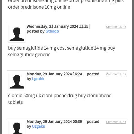
order prednisone 5mg online order prednisone 5mg pills
order prednisone 10mg online
Wednesday, 31 January 2024 11:15
Comment Link
posted by
Gtbadb
buy semaglutide 14 mg cost semaglutide 14 mg buy
semaglutide generic
Monday, 29 January 2024 16:24
posted
Comment Link
by
Lgexkk
clomid 50mg uk clomiphene drug buy clomiphene
tablets
Monday, 29 January 2024 00:39
posted
Comment Link
by
Uzgakn