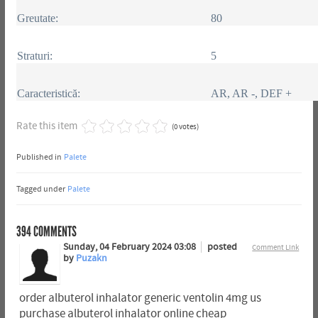
Greutate:
80
Straturi:
5
Caracteristică:
AR, AR -, DEF +
Rate this item
(0 votes)
Published in
Palete
Tagged under
Palete
394
COMMENTS
Sunday, 04 February 2024 03:08
posted
Comment Link
by
Puzakn
order albuterol inhalator generic ventolin 4mg us
purchase albuterol inhalator online cheap