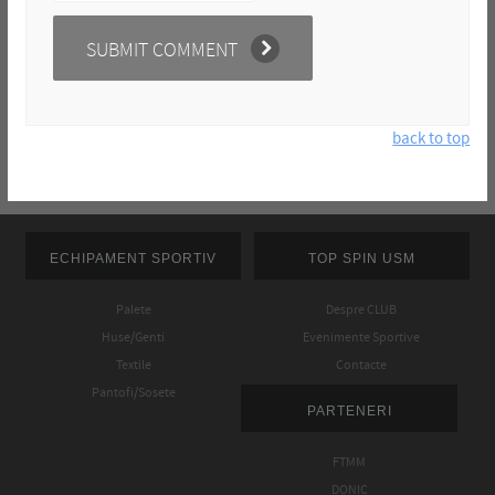
back to top
ECHIPAMENT SPORTIV
TOP SPIN USM
Palete
Despre CLUB
Huse/Genti
Evenimente Sportive
Textile
Contacte
Pantofi/Sosete
PARTENERI
FTMM
DONIC