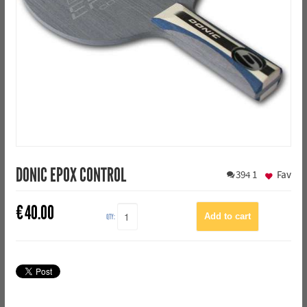
DONIC EPOX CONTROL
394
1
Fav
€
40.00
QTY: