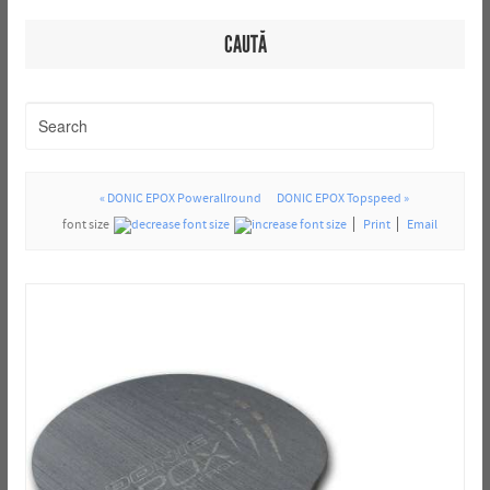
CAUTĂ
« DONIC EPOX Powerallround
DONIC EPOX Topspeed »
font size
Print
Email