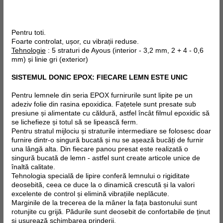
Pentru toti.
Foarte controlat, ușor, cu vibrații reduse.
Tehnologie
: 5 straturi de Ayous (interior - 3,2 mm, 2 + 4 - 0,6
mm) și linie gri (exterior)
SISTEMUL DONIC EPOX: FIECARE LEMN ESTE UNIC
Pentru lemnele din seria EPOX furnirurile sunt lipite pe un
adeziv folie din rasina epoxidica. Fațetele sunt presate sub
presiune și alimentate cu căldură, astfel încât filmul epoxidic să
se lichefieze și totul să se lipească ferm.
Pentru stratul mijlociu și straturile intermediare se folosesc doar
furnire dintr-o singură bucată și nu se așează bucăți de furnir
una lângă alta. Din fiecare panou presat este realizată o
singură bucată de lemn - astfel sunt create articole unice de
înaltă calitate.
Tehnologia specială de lipire conferă lemnului o rigiditate
deosebită, ceea ce duce la o dinamică crescută și la valori
excelente de control și elimină vibrațiile neplăcute.
Marginile de la trecerea de la mâner la fața bastonului sunt
rotunjite cu grijă. Pădurile sunt deosebit de confortabile de ținut
și ușurează schimbarea prinderii.