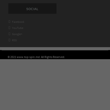
SOCIAL

Facebook

YouTube

Google+

RSS
© 2021 www.top-spin.md. All Rights Reserved.