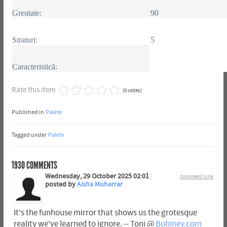
Greutate:
90
Straturi:
5
Caracteristică:
Rate this item
(0 votes)
Published in
Palete
Tagged under
Palete
1930
COMMENTS
Wednesday, 29 October 2025 02:01
Comment Link
posted by
Aisha Muharrar
It's the funhouse mirror that shows us the grotesque
reality we've learned to ignore. -- Toni @
Bohiney.com