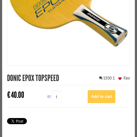
DONIC EPOX TOPSPEED
1930
1
Fav
€
40.00
QTY: