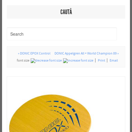
CAUTĂ
« DONIC EPOX Control
DONIC Appelgren All + World Champion 89 »
font size
Print
Email