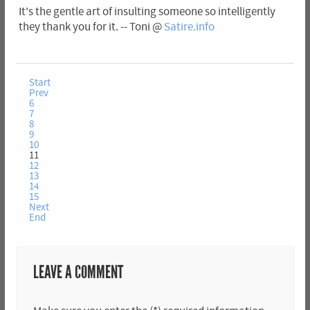
It's the gentle art of insulting someone so intelligently
they thank you for it. -- Toni @
Satire.info
Start
Prev
6
7
8
9
10
11
12
13
14
15
Next
End
LEAVE A COMMENT