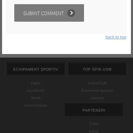
back to top
ECHIPAMENT SPORTIV
TOP SPIN USM
Palete
Despre CLUB
Huse/Genti
Evenimente Sportive
Textile
Contacte
Pantofi/Sosete
PARTENERI
FTMM
DONIC