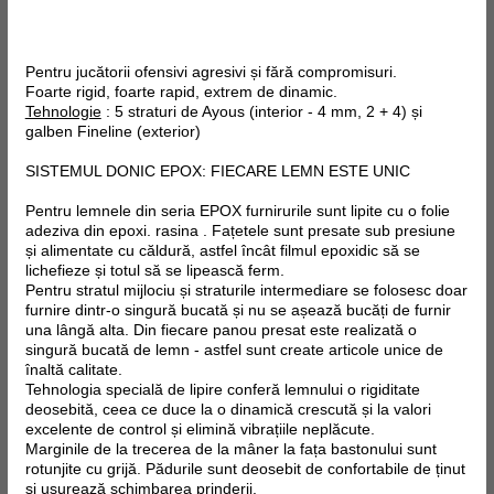
Pentru jucătorii ofensivi agresivi și fără compromisuri.
Foarte rigid, foarte rapid, extrem de dinamic.
Tehnologie
: 5 straturi de Ayous (interior - 4 mm, 2 + 4) și
galben Fineline (exterior)
SISTEMUL DONIC EPOX: FIECARE LEMN ESTE UNIC
Pentru lemnele din seria EPOX furnirurile sunt lipite cu o folie
adeziva din epoxi. rasina . Fațetele sunt presate sub presiune
și alimentate cu căldură, astfel încât filmul epoxidic să se
lichefieze și totul să se lipească ferm.
Pentru stratul mijlociu și straturile intermediare se folosesc doar
furnire dintr-o singură bucată și nu se așează bucăți de furnir
una lângă alta. Din fiecare panou presat este realizată o
singură bucată de lemn - astfel sunt create articole unice de
înaltă calitate.
Tehnologia specială de lipire conferă lemnului o rigiditate
deosebită, ceea ce duce la o dinamică crescută și la valori
excelente de control și elimină vibrațiile neplăcute.
Marginile de la trecerea de la mâner la fața bastonului sunt
rotunjite cu grijă. Pădurile sunt deosebit de confortabile de ținut
și ușurează schimbarea prinderii.