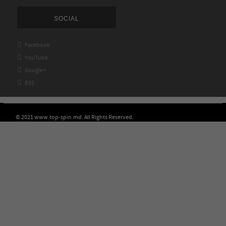
SOCIAL

Facebook

YouTube

Google+

RSS
© 2021 www.top-spin.md. All Rights Reserved.