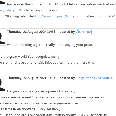
lipitor over the counter: lipitor 10mg tablets - prescription medication l
//cytotec.pro/#
cytotec buy online usa
pril 20 25 mg tab [url=
http://lisinopril.guru/#
]buy lisinopril[/url] lisinopril 
Thursday, 22 August 2024 19:31
posted by
เว็บความรู้
whoah this blog is great i really like studying your posts.
up the great work! You recognize, many
e are hunting around for this info, you can help them greatly.
Thursday, 22 August 2024 19:07
posted by
lucky jet регистрация
Недавно я обнаружил игрушку Lucky Jet,
а меня впечатлила! Это потрясающий способ весело провести
 и вместе с этим проверить свою удачливость.
ал играть на портале Lucky Jet lucky
ite , и процесс игры оказался интуитивно понятным и интересным.