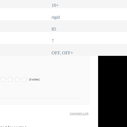
10+
rigid
85
7
OFF, OFF+
(0 votes)
Comment Link