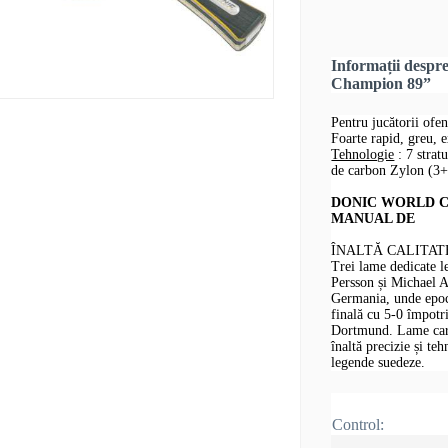
Informații desp
Champion 89”
Pentru jucătorii ofe
Foarte rapid, greu, 
Tehnologie
: 7 strat
de carbon Zylon (3
DONIC WORLD CH
MANUAL DE
ÎNALTĂ CALITAT
Trei lame dedicate 
Persson și Michael 
Germania, unde epoca
finală cu 5-0 împotr
Dortmund. Lame care 
înaltă precizie și te
legende suedeze.
Control: