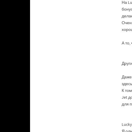
На Lu
бону
дела
Очен
хоро
А то,
Други
Даже 
здесь
К том
Jet д
для 
Lucky
Я одн