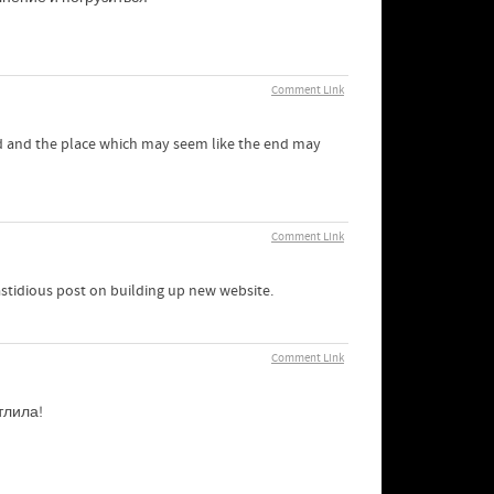
Comment Link
ound and the place which may seem like the end may
Comment Link
 fastidious post on building up new website.
Comment Link
тлила!