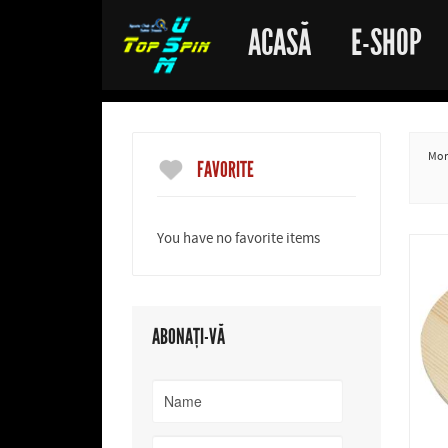
ACASĂ
E-SHOP
More
FAVORITE
You have no favorite items
ABONAȚI-VĂ