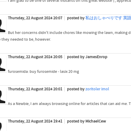
I am glad to be one of several visitants on this great website (:, apprecia
Thursday, 22 August 2024 20:07
posted by
私はおしゃべりです 英
But her concerns didn't include chores like mowing the lawn, making di
 they needed to be, however.
Thursday, 22 August 2024 20:05
posted by JamesEnrop
furosemida: buy furosemide - lasix 20 mg
Thursday, 22 August 2024 20:01
posted by
zoritoler imol
As a Newbie, I am always browsing online for articles that can aid me.
Thursday, 22 August 2024 19:41
posted by MichaelCew