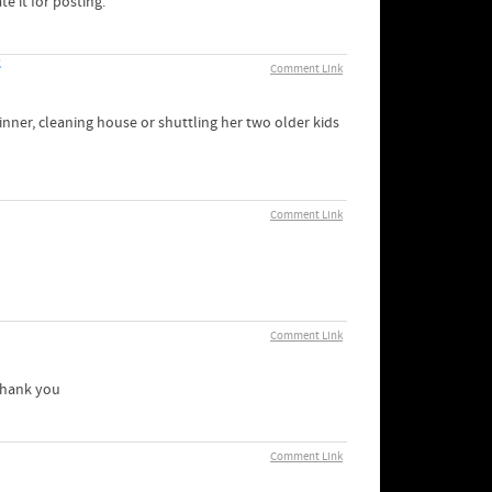
te it for posting.
語
Comment Link
nner, cleaning house or shuttling her two older kids
Comment Link
Comment Link
 Thank you
Comment Link