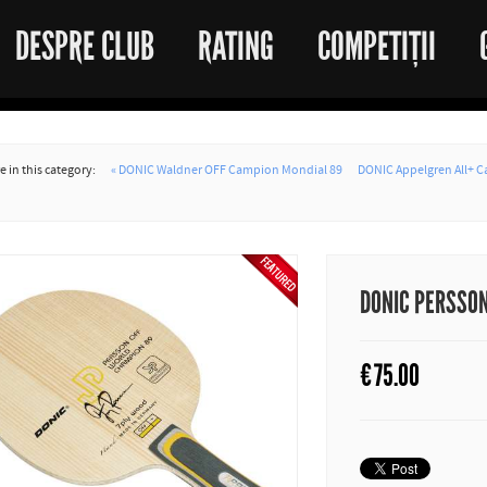
DESPRE CLUB
RATING
COMPETIȚII
 in this category:
« DONIC Waldner OFF Campion Mondial 89
DONIC Appelgren All+ 
DONIC PERSSO
€
75.00