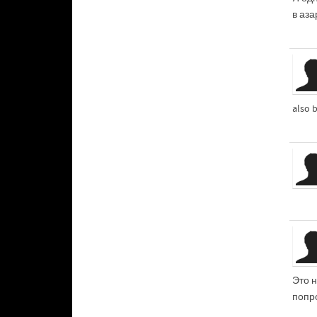
в аз
also 
Это 
попр