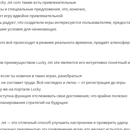
cky Jet com также есть привлекательные
сы и специальные предложения, что, конечно,
ет игру вдвойне привлекательной.
ь радует, что создатели игры интересуются пользователям, предост
шие условия для начинающих.
 что всё происходит в режиме реального времени, придаёт атмосфер
м преимуществом Lucky Jet site является его интуитивно понятный 
если ты новичок в таких играх, разобраться
 не составит труда. Всё наглядно и легко — от регистрации до игры.
у же на портале Lucky
оступна функция отслеживать свои достижения, что крайне полезно
планирования стратегий на будущее.
 Jet — это отличный способ улучшить настроение и проверить удачу.
означно рекомендую эту развлечение всем, кто желает испытать во