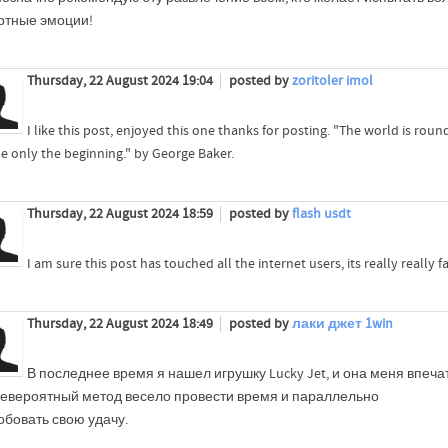
артные эмоции!
Thursday, 22 August 2024 19:04
posted by
zoritoler imol
I like this post, enjoyed this one thanks for posting. "The world is r
be only the beginning." by George Baker.
Thursday, 22 August 2024 18:59
posted by
flash usdt
I am sure this post has touched all the internet users, its really really
Thursday, 22 August 2024 18:49
posted by
лаки джет 1win
В последнее время я нашел игрушку Lucky Jet, и она меня впеча
невероятный метод весело провести время и параллельно
обовать свою удачу.