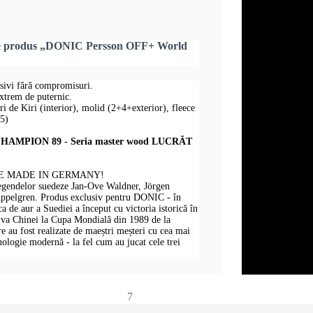
re produs „DONIC Persson OFF+ World
nsivi fără compromisuri.
extrem de puternic.
uri de Kiri (interior), molid (2+4+exterior), fleece
+5)
AMPION 89 - Seria master wood LUCRĂT
E MADE IN GERMANY!
legendelor suedeze Jan-Ove Waldner, Jörgen
Appelgren. Produs exclusiv pentru DONIC - în
 de aur a Suediei a început cu victoria istorică în
iva Chinei la Cupa Mondială din 1989 de la
au fost realizate de maeștri meșteri cu cea mai
hnologie modernă - la fel cum au jucat cele trei
7