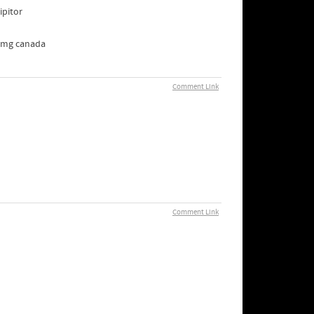
ipitor
20 mg canada
Comment Link
Comment Link