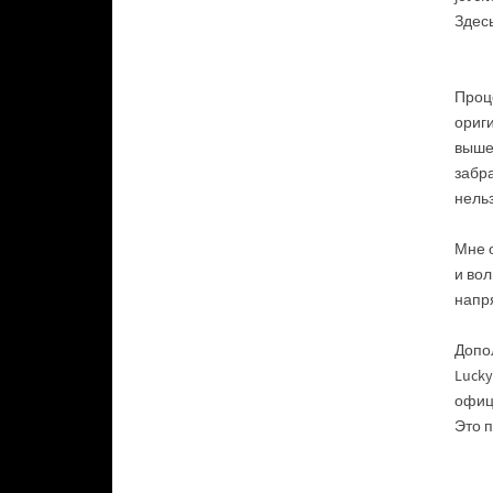
Здесь
Проце
ориг
выше,
забра
нельз
Мне о
и вол
напр
Допо
Lucky
офиц
Это п