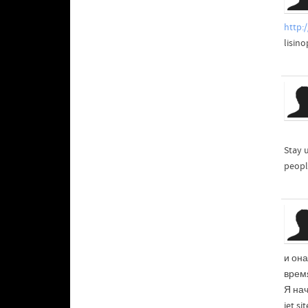
http:
lisino
Stay 
peopl
и он
время
Я нач
jet s