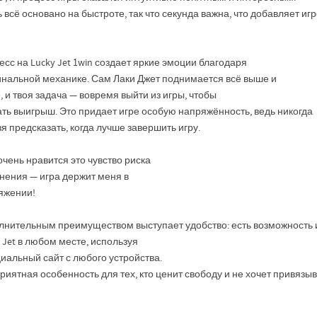
 всё основано на быстроте, так что секунда важна, что добавляет иг
сс на Lucky Jet 1win создает яркие эмоции благодаря
инальной механике. Сам Лаки Джет поднимается всё выше и
 и твоя задача — вовремя выйти из игры, чтобы
ть выигрыш. Это придает игре особую напряжённость, ведь никогда
я предсказать, когда лучше завершить игру.
чень нравится это чувство риска
нения — игра держит меня в
яжении!
лнительным преимуществом выступает удобство: есть возможность и
 Jet в любом месте, используя
иальный сайт с любого устройства.
риятная особенность для тех, кто ценит свободу и не хочет привязыв