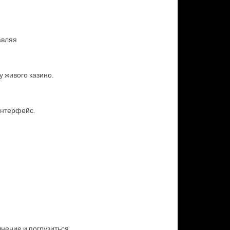
авляя
у живого казино.
интерфейс.
лнение и погрузиться