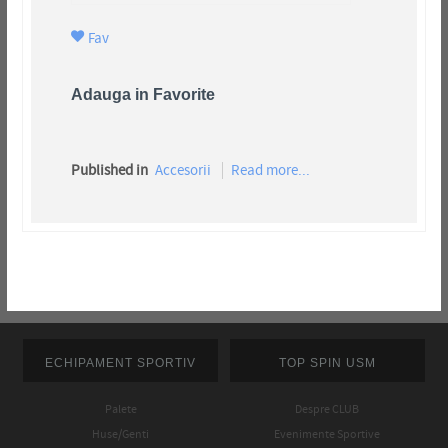
Fav
Adauga in Favorite
Published in
Accesorii
Read more...
ECHIPAMENT SPORTIV
TOP SPIN USM
Palete
Despre CLUB
Huse/Genti
Evenimente Sportive