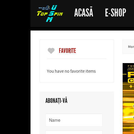
ACASĂ
E-SHOP
More
FAVORITE
You have no favorite items
ABONAȚI-VĂ