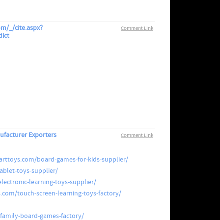
om/_/cite.aspx?
Comment Link
ict
facturer Exporters
Comment Link
arttoys.com/board-games-for-kids-supplier/
ablet-toys-supplier/
lectronic-learning-toys-supplier/
.com/touch-screen-learning-toys-factory/
family-board-games-factory/