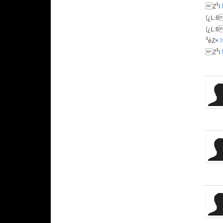
Z³i
(¿L:
(¿L:
³èZ×
Z³i