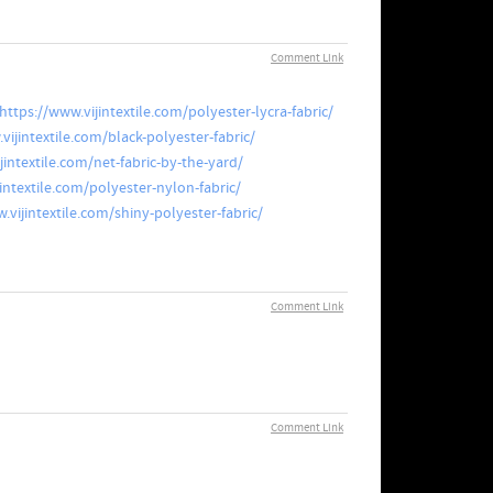
Comment Link
https://www.vijintextile.com/polyester-lycra-fabric/
vijintextile.com/black-polyester-fabric/
jintextile.com/net-fabric-by-the-yard/
intextile.com/polyester-nylon-fabric/
.vijintextile.com/shiny-polyester-fabric/
Comment Link
Comment Link