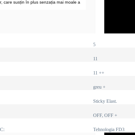
r, care susțin în plus senzația mai moale a
5
11
11 ++
greu +
Sticky Elast.
OFF, OFF +
IC:
Tehnologia FD3