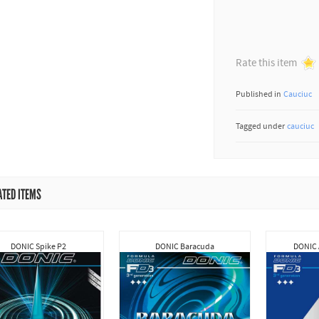
Rate this item
Published in
Cauciuc
Tagged under
cauciuc
ATED ITEMS
DONIC Spike P2
DONIC Baracuda
DONIC 