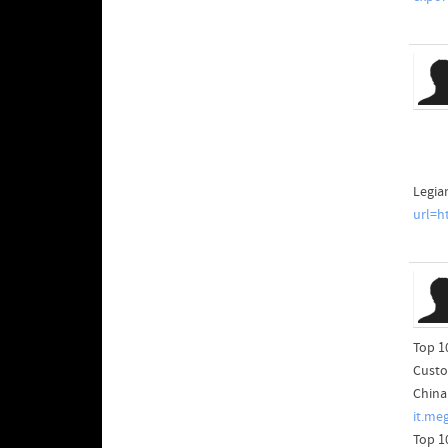
Legia
url=ht
Top 1
Custo
China
it.me
Top 1