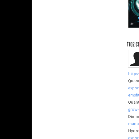
1702
C
https
Quant
expor
emsfi
Quant
grow-
Dimma
manuf
Hydro
export