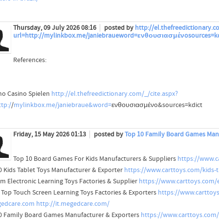
Thursday, 09 July 2026 08:16
posted by
http://el.thefreedictionary.c
url=http://mylinkbox.me/janiebraueword=ενθουσιασμένosources=kd
References:
no Casino Spielen
http://el.thefreedictionary.com/_/cite.aspx?
tp:/
/
mylinkbox.me/janiebraue&word=
ενθουσιασμένo&sources=kdict
Friday, 15 May 2026 01:13
posted by
Top 10 Family Board Games Manu
Top 10 Board Games For Kids Manufacturers & Suppliers
https://www.c
0 Kids Tablet Toys Manufacturer & Exporter
https://www.carttoys.com/kids-t
m Electronic Learning Toys Factories & Supplier
https://www.carttoys.com/e
 Top Touch Screen Learning Toys Factories & Exporters
https://www.carttoys
gedcare.com
http://it.megedcare.com/
0 Family Board Games Manufacturer & Exporters
https://www.carttoys.com/