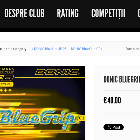
DESPRE CLUB
RATING
COMPETIȚII
 in this category:
« DONIC Bluefire JP 03
DONIC BlueGrip C2 »
font size
DONIC BLUEGRI
€
40.00