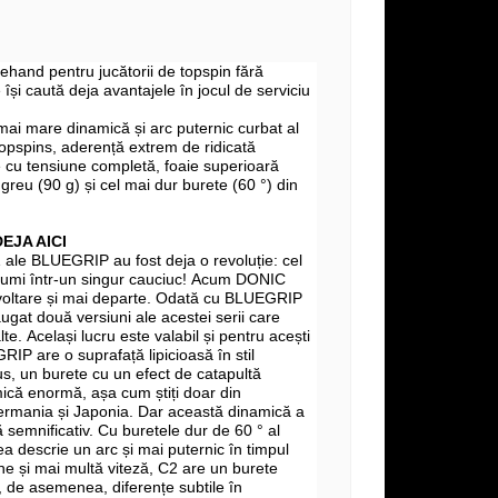
ehand pentru jucătorii de topspin fără
își caută deja avantajele în jocul de serviciu
ai mare dinamică și arc puternic curbat al
topspins, aderență extrem de ridicată
 cu tensiune completă, foaie superioară
 greu (90 g) și cel mai dur burete (60 °) din
EJA AICI
1 ale BLUEGRIP au fost deja o revoluție: cel
lumi într-un singur cauciuc! Acum DONIC
oltare și mai departe. Odată cu BLUEGRIP
ugat două versiuni ale acestei serii care
te. Același lucru este valabil și pentru acești
P are o suprafață lipicioasă în stil
lus, un burete cu un efect de catapultă
mică enormă, așa cum știți doar din
Germania și Japonia. Dar această dinamică a
 semnificativ. Cu buretele dur de 60 ° al
ea descrie un arc și mai puternic în timpul
ine și mai multă viteză, C2 are un burete
, de asemenea, diferențe subtile în