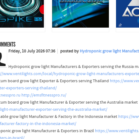
OMMENTS
Friday, 10 July 2026 07:36
posted by
Hydroponic grow light Manufactu
Hydroponic grow light Manufacturers & Exporters serving the Russia m
://www.ventilights.com/local/hydroponic-grow-light-manufacturers-exporte
um board grow light Exporter & Exporters serving Thailand
https://www.ve
ter-exporters-serving-thailand/
tnesspro.ru
http://emsfitnesspro.ru/
um board grow light Manufacturer & Exporter serving the Australia market
light-manufacturer-exporter-serving-the-australia-market/
ble grow light Manufacturer & Factory in the Indonesia market
https://ww
acturer-factory-in-the-indonesia-market/
ponic grow light Manufacturer & Exporters in Brazil
https://www.ventilight
ers-in-brazil/