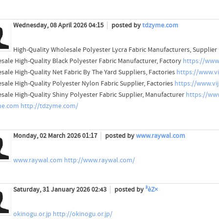
Wednesday, 08 April 2026 04:15
posted by
tdzyme.com
High-Quality Wholesale Polyester Lycra Fabric Manufacturers, Supplier
sale High-Quality Black Polyester Fabric Manufacturer, Factory
https://www.
sale High-Quality Net Fabric By The Yard Suppliers, Factories
https://www.vi
sale High-Quality Polyester Nylon Fabric Supplier, Factories
https://www.vij
sale High-Quality Shiny Polyester Fabric Supplier, Manufacturer
https://www
me.com
http://tdzyme.com/
Monday, 02 March 2026 01:17
posted by
www.raywal.com
www.raywal.com
http://www.raywal.com/
Saturday, 31 January 2026 02:43
posted by
³èZ×
okinogu.or.jp
http://okinogu.or.jp/