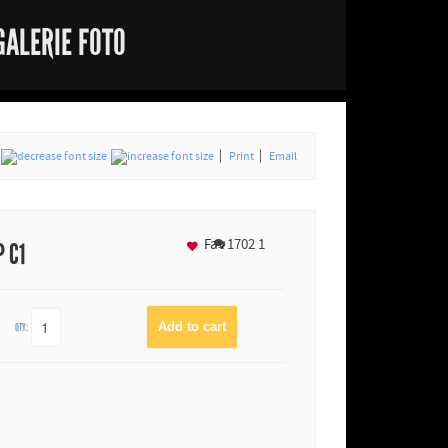
GALERIE FOTO
Print
Email
Fav
1702
1
P C1
QTY: