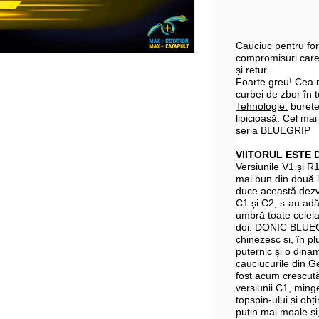
Cauciuc pentru for
compromisuri care 
și retur.
Foarte greu! Cea m
curbei de zbor în 
Tehnologie:
burete
lipicioasă. Cel mai
seria BLUEGRIP
VIITORUL ESTE D
Versiunile V1 și R
mai bun din două 
duce această dezv
C1 și C2, s-au adă
umbră toate celelal
doi: DONIC BLUEGRI
chinezesc și, în p
puternic și o dina
cauciucurile din 
fost acum crescută
versiunii C1, ming
topspin-ului și obț
puțin mai moale și