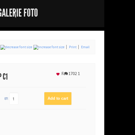
GALERIE FOTO
Print
Email
Fav
1702
1
P C1
QTY: