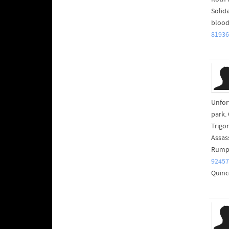
Solid
blood
81936
Unfor
park.
Trigo
Assass
Rumpe
92457
Quinc