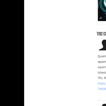
1702
C
Quant
appen
squirr
Islan
Thc. 
https
70838