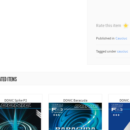
Rate this item
Published in
Cauciuc
Tagged under
cauciuc
ATED ITEMS
DONIC Spike P2
DONIC Baracuda
DONIC 