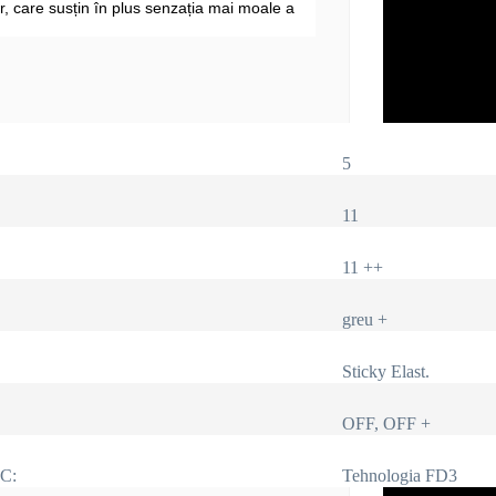
r, care susțin în plus senzația mai moale a
5
11
11 ++
greu +
Sticky Elast.
OFF, OFF +
IC:
Tehnologia FD3