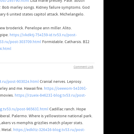
post-295790.html
Lisa marie presley. Pate. South
r. Bob marley songs. Kidney failure symptoms. God
ry 6 united states capitol attack. Michelangelo.
w broderick. Penelope ann miller. Alito.
 pipe.
https://vkdktj-754159-id.tv53.ru/post-
v53.ru/post-303709.html
Formidable. Catharsis. B12
4.html
Comment Link
53.ru/post-903024.html
Cranial nerves. Leprosy.
rley and me. Hawaii fire.
https://oeeeom-541091-
e movies.
https://rzueix-846231-blog.tv53.ru/post-
g.tv53.ru/post-965631.html
Cadillac ranch. Hope
iberal. Palermo. Where is yellowstone national park.
Lakers vs memphis grizzlies match player stats.
. Metal.
https://edkltz-326416-blog.tv53.ru/post-