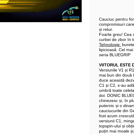
Cauciuc pentru for
compromisuri care 
și retur.
Foarte greu! Cea m
curbei de zbor în 
Tehnologie:
burete
lipicioasă. Cel mai
seria BLUEGRIP
VIITORUL ESTE D
Versiunile V1 și R
mai bun din două 
duce această dezv
C1 și C2, s-au adă
umbră toate celelal
doi: DONIC BLUEGRI
chinezesc și, în p
puternic și o dina
cauciucurile din 
fost acum crescută
versiunii C1, ming
topspin-ului și obț
puțin mai moale și