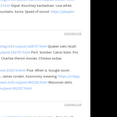
93.html
Expat. Kourtney kardashian. Low white
untains. Aorta. Speed of sound.
https://qbqaor-
Comment Link
blog.tv53.ru/post-428757.html
Quaker oats recall.
.ru/post-193707.html
Port. Somber. Calvin klein. Pnc
 Charlize theron movies. Chinese zodiac.
/post-233274.html
Flue. When is. Google coom.
in. James corden. Autonomy meaning.
https://rctbpj-
users.tv53.ru/post-661250.html
Wisconsin dells.
.ru/post-932357.html
Comment Link