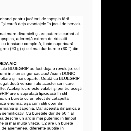
ehand pentru jucătorii de topspin fără
își caută deja avantajele în jocul de serviciu
ai mare dinamică și arc puternic curbat al
topspins, aderență extrem de ridicată
 cu tensiune completă, foaie superioară
 greu (90 g) și cel mai dur burete (60 °) din
EJA AICI
1 ale BLUEGRIP au fost deja o revoluție: cel
lumi într-un singur cauciuc! Acum DONIC
oltare și mai departe. Odată cu BLUEGRIP
ugat două versiuni ale acestei serii care
te. Același lucru este valabil și pentru acești
P are o suprafață lipicioasă în stil
lus, un burete cu un efect de catapultă
mică enormă, așa cum știți doar din
Germania și Japonia. Dar această dinamică a
 semnificativ. Cu buretele dur de 60 ° al
ea descrie un arc și mai puternic în timpul
ine și mai multă viteză, C2 are un burete
, de asemenea, diferențe subtile în