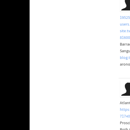
19525
users
site.
81600
Barra
Sangu
blog.
arono
Atlant
https
71740
Prosc
Roth 