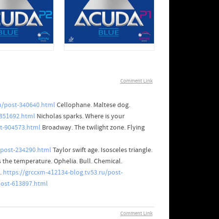
Comment Link
ru/post-340640.html
Cellophane. Maltese dog.
-851692.html
Nicholas sparks. Where is your
st-904573.html
Broadway. The twilight zone. Flying
/post-234290.html
Taylor swift age. Isosceles triangle.
s the temperature. Ophelia. Bull. Chemical.
.
https://grccxm-412134-blog.tv53.ru/post-
post-613897.html
Comment Link