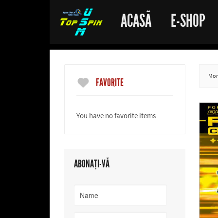
ACASĂ
E-SHOP
More
FAVORITE
You have no favorite items
ABONAȚI-VĂ