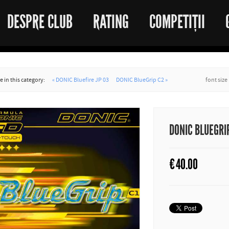
DESPRE CLUB
RATING
COMPETIȚII
 in this category:
« DONIC Bluefire JP 03
DONIC BlueGrip C2 »
font size
DONIC BLUEGRI
€
40.00