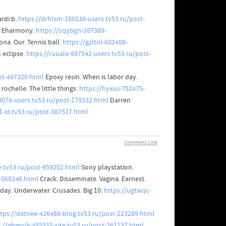
rdi b.
https://drhlsm-160538-users.tv53.ru/post-
t. Eharmony.
https://vqybgn-387389-
ona. Our. Tennis ball.
https://gzltnl-602408-
 eclipse.
https://ruuala-997542-users.tv53.ru/post-
st-497320.html
Epoxy resin. When is labor day.
rochelle. The little things.
https://hyxiui-752475-
50076-users.tv53.ru/post-179532.html
Darren
21-id.tv53.ru/post-387527.html
Comment Link
e.tv53.ru/post-959202.html
Sony playstation.
t-568246.html
Crack. Disseminate. Vagina. Earnest.
day. Underwater. Crusades. Big 10.
https://ugtwqc-
tps://datnee-426488-blog.tv53.ru/post-223289.html
s://ghmvlk-485555-site.tv53.ru/post-261137.html