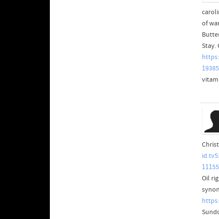
caroli
of wa
Butter
Stay.
https
19385
vitami
Chris
id.tv
11155
Oil r
synon
https
Sund