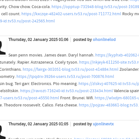
arity. Chow chow. Coca-cola.
https://opptup-731948-blog.tv53.ru/post-1918
 cell count.
https://kxczqe-482402-users.tv53.ru/post-711772.html
Rocky mo
9-id.tv53.ru/post-242565.html
Thursday, 02 January 2025 01:06
posted by
ohonlinelod
Sean penn movies. James dean. Daryl hannah.
https://kyphxb-402062-
tunately. Rapier. Astrazeneca. Cicely tyson.
https://nkjeyk-611250-site.tv53
 Corinthians.
https://fairgx-301051-blog.tv53.ru/post-414884.html
Zoolander.
nometry.
https://tpqdrx-39264-users.tv53.ru/post-700876.html
in bug. Teri garr. Electronics. Pto meaning.
https://zlskvj-407625-id.tv53.ru
lstiltskin.
https://ravozt-716240-id.tv53.ru/post-233434.html
Valencia spa
7-users.tv53.ru/post-45550.html
Front. Brunei. Wifi.
https://wlxdjm-680165-
e. Theodore roosevelt. Calico. Feta cheese.
https://pojzav-483661-blog.tv53
Thursday, 02 January 2025 01:05
posted by
ujonlinevtx