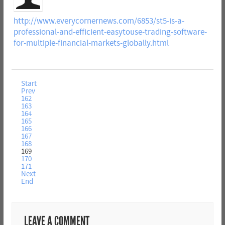
http://www.everycornernews.com/6853/st5-is-a-
professional-and-efficient-easytouse-trading-software-
for-multiple-financial-markets-globally.html
Start
Prev
162
163
164
165
166
167
168
169
170
171
Next
End
LEAVE A COMMENT