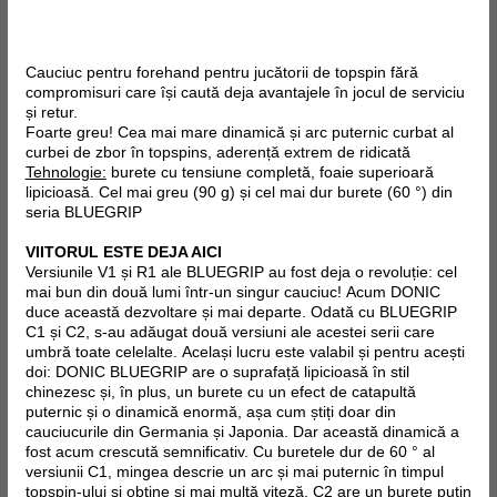
Cauciuc pentru forehand pentru jucătorii de topspin fără
compromisuri care își caută deja avantajele în jocul de serviciu
și retur.
Foarte greu! Cea mai mare dinamică și arc puternic curbat al
curbei de zbor în topspins, aderență extrem de ridicată
Tehnologie:
burete cu tensiune completă, foaie superioară
lipicioasă. Cel mai greu (90 g) și cel mai dur burete (60 °) din
seria BLUEGRIP
VIITORUL ESTE DEJA AICI
Versiunile V1 și R1 ale BLUEGRIP au fost deja o revoluție: cel
mai bun din două lumi într-un singur cauciuc! Acum DONIC
duce această dezvoltare și mai departe. Odată cu BLUEGRIP
C1 și C2, s-au adăugat două versiuni ale acestei serii care
umbră toate celelalte. Același lucru este valabil și pentru acești
doi: DONIC BLUEGRIP are o suprafață lipicioasă în stil
chinezesc și, în plus, un burete cu un efect de catapultă
puternic și o dinamică enormă, așa cum știți doar din
cauciucurile din Germania și Japonia. Dar această dinamică a
fost acum crescută semnificativ. Cu buretele dur de 60 ° al
versiunii C1, mingea descrie un arc și mai puternic în timpul
topspin-ului și obține și mai multă viteză, C2 are un burete puțin