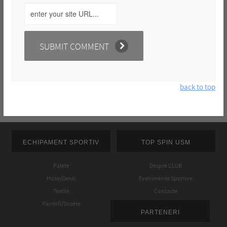
back to top
ECHIPAMENT SPORTIV
TOP SPIN USM
Palete
Despre CLUB
Huse/Genti
Evenimente Sportive
Textile
Contacte
Pantofi/Sosete
PARTENERI