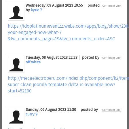
Wednesday, 09 August 2023 19:55
posted
Comment Link
by
kyrie 7
https://idoplatinumeventzz.webs.com/apps/blog/show/236
your-engaged-now-what-?
&fw_comments_page=19&fw_comments_order=ASC
Tuesday, 08 August 2023 22:27
posted by
Comment Link
off white
http://mecaelectroperu.com/index.php/component/k2/item
super-clean-joomla-template-delta-is-available-now?
start=52190
Sunday, 06 August 2023 11:30
posted by
Comment Link
curry 9