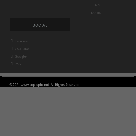
FTMM
DONIC
SOCIAL

Facebook

YouTube

Google+

RSS
© 2021 www.top-spin.md. All Rights Reserved.