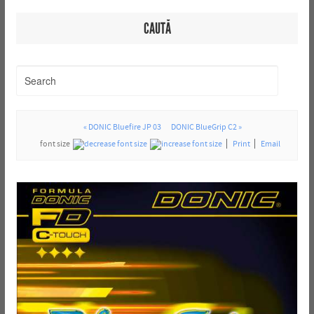
CAUTĂ
« DONIC Bluefire JP 03
DONIC BlueGrip C2 »
font size
Print
Email