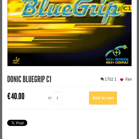
DONIC BLUEGRIP C1
1702
1
Fav
€
40.00
QTY: