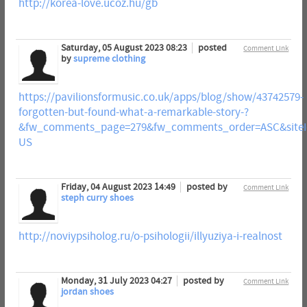
http://korea-love.ucoz.hu/gb
Saturday, 05 August 2023 08:23
posted
Comment Link
by
supreme clothing
https://pavilionsformusic.co.uk/apps/blog/show/43742579-
forgotten-but-found-what-a-remarkable-story-?
&fw_comments_page=279&fw_comments_order=ASC&siteId
US
Friday, 04 August 2023 14:49
posted by
Comment Link
steph curry shoes
http://noviypsiholog.ru/o-psihologii/illyuziya-i-realnost
Monday, 31 July 2023 04:27
posted by
Comment Link
jordan shoes