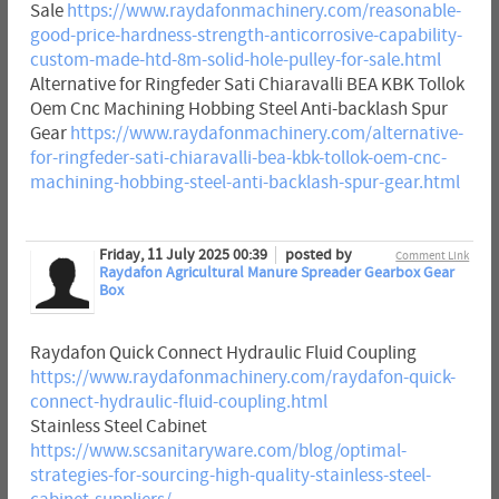
Sale
https://www.raydafonmachinery.com/reasonable-
good-price-hardness-strength-anticorrosive-capability-
custom-made-htd-8m-solid-hole-pulley-for-sale.html
Alternative for Ringfeder Sati Chiaravalli BEA KBK Tollok
Oem Cnc Machining Hobbing Steel Anti-backlash Spur
Gear
https://www.raydafonmachinery.com/alternative-
for-ringfeder-sati-chiaravalli-bea-kbk-tollok-oem-cnc-
machining-hobbing-steel-anti-backlash-spur-gear.html
Friday, 11 July 2025 00:39
posted by
Comment Link
Raydafon Agricultural Manure Spreader Gearbox Gear
Box
Raydafon Quick Connect Hydraulic Fluid Coupling
https://www.raydafonmachinery.com/raydafon-quick-
connect-hydraulic-fluid-coupling.html
Stainless Steel Cabinet
https://www.scsanitaryware.com/blog/optimal-
strategies-for-sourcing-high-quality-stainless-steel-