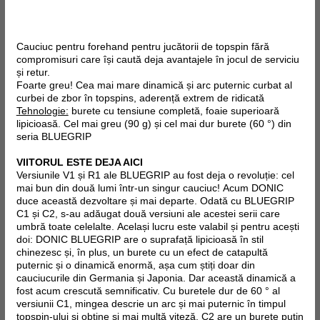
Cauciuc pentru forehand pentru jucătorii de topspin fără
compromisuri care își caută deja avantajele în jocul de serviciu
și retur.
Foarte greu! Cea mai mare dinamică și arc puternic curbat al
curbei de zbor în topspins, aderență extrem de ridicată
Tehnologie:
burete cu tensiune completă, foaie superioară
lipicioasă. Cel mai greu (90 g) și cel mai dur burete (60 °) din
seria BLUEGRIP
VIITORUL ESTE DEJA AICI
Versiunile V1 și R1 ale BLUEGRIP au fost deja o revoluție: cel
mai bun din două lumi într-un singur cauciuc! Acum DONIC
duce această dezvoltare și mai departe. Odată cu BLUEGRIP
C1 și C2, s-au adăugat două versiuni ale acestei serii care
umbră toate celelalte. Același lucru este valabil și pentru acești
doi: DONIC BLUEGRIP are o suprafață lipicioasă în stil
chinezesc și, în plus, un burete cu un efect de catapultă
puternic și o dinamică enormă, așa cum știți doar din
cauciucurile din Germania și Japonia. Dar această dinamică a
fost acum crescută semnificativ. Cu buretele dur de 60 ° al
versiunii C1, mingea descrie un arc și mai puternic în timpul
topspin-ului și obține și mai multă viteză, C2 are un burete puțin