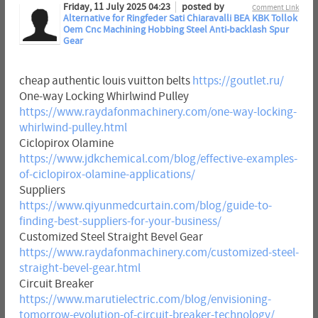
Friday, 11 July 2025 04:23
posted by
Comment Link
Alternative for Ringfeder Sati Chiaravalli BEA KBK Tollok
Oem Cnc Machining Hobbing Steel Anti-backlash Spur
Gear
cheap authentic louis vuitton belts
https://goutlet.ru/
One-way Locking Whirlwind Pulley
https://www.raydafonmachinery.com/one-way-locking-
whirlwind-pulley.html
Ciclopirox Olamine
https://www.jdkchemical.com/blog/effective-examples-
of-ciclopirox-olamine-applications/
Suppliers
https://www.qiyunmedcurtain.com/blog/guide-to-
finding-best-suppliers-for-your-business/
Customized Steel Straight Bevel Gear
https://www.raydafonmachinery.com/customized-steel-
straight-bevel-gear.html
Circuit Breaker
https://www.marutielectric.com/blog/envisioning-
tomorrow-evolution-of-circuit-breaker-technology/