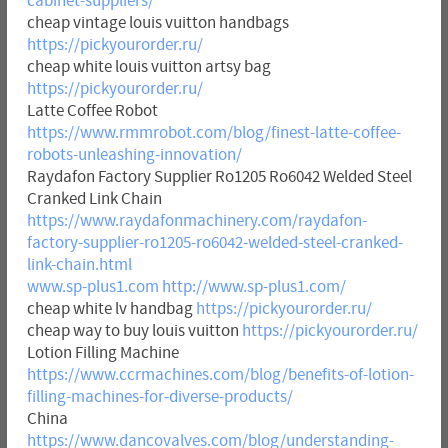
cabinet-suppliers/
cheap vintage louis vuitton handbags
https://pickyourorder.ru/
cheap white louis vuitton artsy bag
https://pickyourorder.ru/
Latte Coffee Robot
https://www.rmmrobot.com/blog/finest-latte-coffee-
robots-unleashing-innovation/
Raydafon Factory Supplier Ro1205 Ro6042 Welded Steel
Cranked Link Chain
https://www.raydafonmachinery.com/raydafon-
factory-supplier-ro1205-ro6042-welded-steel-cranked-
link-chain.html
www.sp-plus1.com
http://www.sp-plus1.com/
cheap white lv handbag
https://pickyourorder.ru/
cheap way to buy louis vuitton
https://pickyourorder.ru/
Lotion Filling Machine
https://www.ccrmachines.com/blog/benefits-of-lotion-
filling-machines-for-diverse-products/
China
https://www.dancovalves.com/blog/understanding-