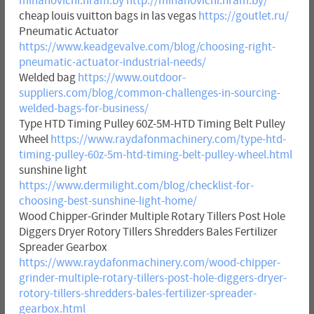
mihanovichi.hram.by
http://mihanovichi.hram.by/
cheap louis vuitton bags in las vegas
https://goutlet.ru/
Pneumatic Actuator
https://www.keadgevalve.com/blog/choosing-right-
pneumatic-actuator-industrial-needs/
Welded bag
https://www.outdoor-
suppliers.com/blog/common-challenges-in-sourcing-
welded-bags-for-business/
Type HTD Timing Pulley 60Z-5M-HTD Timing Belt Pulley
Wheel
https://www.raydafonmachinery.com/type-htd-
timing-pulley-60z-5m-htd-timing-belt-pulley-wheel.html
sunshine light
https://www.dermilight.com/blog/checklist-for-
choosing-best-sunshine-light-home/
Wood Chipper-Grinder Multiple Rotary Tillers Post Hole
Diggers Dryer Rotory Tillers Shredders Bales Fertilizer
Spreader Gearbox
https://www.raydafonmachinery.com/wood-chipper-
grinder-multiple-rotary-tillers-post-hole-diggers-dryer-
rotory-tillers-shredders-bales-fertilizer-spreader-
gearbox.html