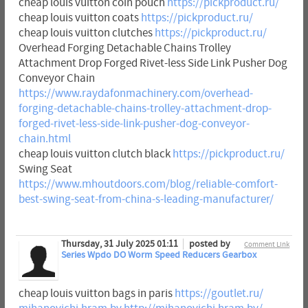
cheap louis vuitton coin pouch
https://pickproduct.ru/
cheap louis vuitton coats
https://pickproduct.ru/
cheap louis vuitton clutches
https://pickproduct.ru/
Overhead Forging Detachable Chains Trolley
Attachment Drop Forged Rivet-less Side Link Pusher Dog
Conveyor Chain
https://www.raydafonmachinery.com/overhead-
forging-detachable-chains-trolley-attachment-drop-
forged-rivet-less-side-link-pusher-dog-conveyor-
chain.html
cheap louis vuitton clutch black
https://pickproduct.ru/
Swing Seat
https://www.mhoutdoors.com/blog/reliable-comfort-
best-swing-seat-from-china-s-leading-manufacturer/
Thursday, 31 July 2025 01:11
posted by
Comment Link
Series Wpdo DO Worm Speed Reducers Gearbox
cheap louis vuitton bags in paris
https://goutlet.ru/