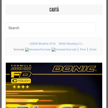
CAUTĂ
« DONIC Bluefire JP 03
DONIC BlueGrip C2 »
font size
Print
Email