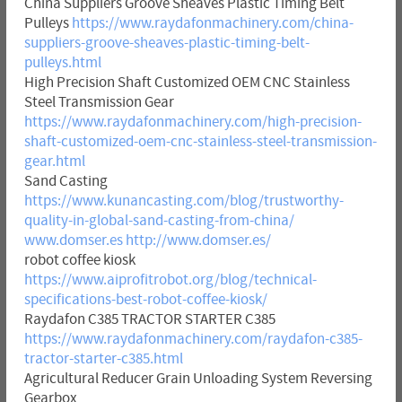
China Suppliers Groove Sheaves Plastic Timing Belt
Pulleys
https://www.raydafonmachinery.com/china-
suppliers-groove-sheaves-plastic-timing-belt-
pulleys.html
High Precision Shaft Customized OEM CNC Stainless
Steel Transmission Gear
https://www.raydafonmachinery.com/high-precision-
shaft-customized-oem-cnc-stainless-steel-transmission-
gear.html
Sand Casting
https://www.kunancasting.com/blog/trustworthy-
quality-in-global-sand-casting-from-china/
www.domser.es
http://www.domser.es/
robot coffee kiosk
https://www.aiprofitrobot.org/blog/technical-
specifications-best-robot-coffee-kiosk/
Raydafon C385 TRACTOR STARTER C385
https://www.raydafonmachinery.com/raydafon-c385-
tractor-starter-c385.html
Agricultural Reducer Grain Unloading System Reversing
Gearbox