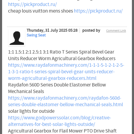
https://pickproduct.ru/
cheap louis vuitton mens shoes
https://pickproduct.ru/
Thursday, 31 July 2025 05:28
posted by
Comment Link
Swing Seat
1:1 1.5:1 2:1 2.5:1 3:1 Ratio T Series Spiral Bevel Gear
Units Reducer Worm Agricultural Gearbox Reducers
https://www.raydafonmachinery.com/1-1-1-5-1-2-1-2-5-
1-3-1-ratio-t-series-spiral-bevel-gear-units-reducer-
worm-agricultural-gearbox-reducers.html
Raydafon 560D Series Double Elastomer Bellow
Mechanical Seals
https://www.raydafonmachinery.com/raydafon-560d-
series-double-elastomer-bellow-mechanical-seals.html
solar lights for outside
https://www.godpowerssolar.com/blog/creative-
alternatives-for-best-solar-lights-outside/
Agricultural Gearbox for Flail Mower PTO Drive Shaft