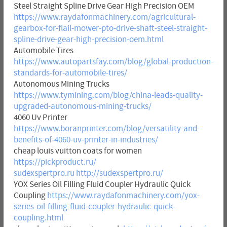
Steel Straight Spline Drive Gear High Precision OEM
https://www.raydafonmachinery.com/agricultural-
gearbox-for-flail-mower-pto-drive-shaft-steel-straight-
spline-drive-gear-high-precision-oem.html
Automobile Tires
https://www.autopartsfay.com/blog/global-production-
standards-for-automobile-tires/
Autonomous Mining Trucks
https://www.tymining.com/blog/china-leads-quality-
upgraded-autonomous-mining-trucks/
4060 Uv Printer
https://www.boranprinter.com/blog/versatility-and-
benefits-of-4060-uv-printer-in-industries/
cheap louis vuitton coats for women
https://pickproduct.ru/
sudexspertpro.ru
http://sudexspertpro.ru/
YOX Series Oil Filling Fluid Coupler Hydraulic Quick
Coupling
https://www.raydafonmachinery.com/yox-
series-oil-filling-fluid-coupler-hydraulic-quick-
coupling.html