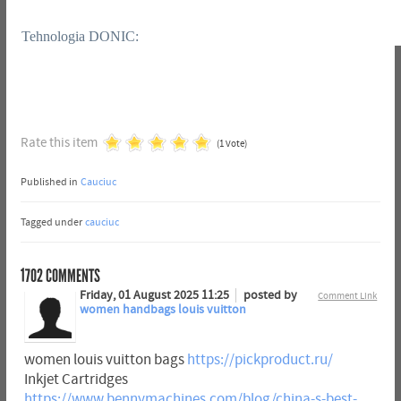
Tehnologia DONIC:
Rate this item
(1 Vote)
Published in
Cauciuc
Tagged under
cauciuc
1702
COMMENTS
Friday, 01 August 2025 11:25
posted by
Comment Link
women handbags louis vuitton
women louis vuitton bags
https://pickproduct.ru/
Inkjet Cartridges
https://www.bennymachines.com/blog/china-s-best-