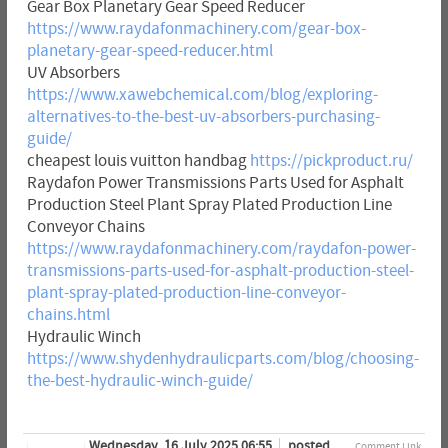
Gear Box Planetary Gear Speed Reducer
https://www.raydafonmachinery.com/gear-box-
planetary-gear-speed-reducer.html
UV Absorbers
https://www.xawebchemical.com/blog/exploring-
alternatives-to-the-best-uv-absorbers-purchasing-
guide/
cheapest louis vuitton handbag
https://pickproduct.ru/
Raydafon Power Transmissions Parts Used for Asphalt
Production Steel Plant Spray Plated Production Line
Conveyor Chains
https://www.raydafonmachinery.com/raydafon-power-
transmissions-parts-used-for-asphalt-production-steel-
plant-spray-plated-production-line-conveyor-
chains.html
Hydraulic Winch
https://www.shydenhydraulicparts.com/blog/choosing-
the-best-hydraulic-winch-guide/
Wednesday, 16 July 2025 06:55
posted
Comment Link