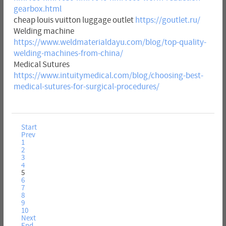
gearbox.html
cheap louis vuitton luggage outlet
https://goutlet.ru/
Welding machine
https://www.weldmaterialdayu.com/blog/top-quality-
welding-machines-from-china/
Medical Sutures
https://www.intuitymedical.com/blog/choosing-best-
medical-sutures-for-surgical-procedures/
Start
Prev
1
2
3
4
5
6
7
8
9
10
Next
End