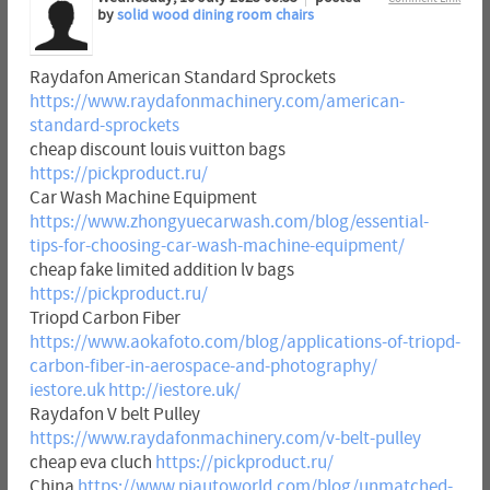
by
solid wood dining room chairs
Raydafon American Standard Sprockets
https://www.raydafonmachinery.com/american-
standard-sprockets
cheap discount louis vuitton bags
https://pickproduct.ru/
Car Wash Machine Equipment
https://www.zhongyuecarwash.com/blog/essential-
tips-for-choosing-car-wash-machine-equipment/
cheap fake limited addition lv bags
https://pickproduct.ru/
Triopd Carbon Fiber
https://www.aokafoto.com/blog/applications-of-triopd-
carbon-fiber-in-aerospace-and-photography/
iestore.uk
http://iestore.uk/
Raydafon V belt Pulley
https://www.raydafonmachinery.com/v-belt-pulley
cheap eva cluch
https://pickproduct.ru/
China
https://www.pjautoworld.com/blog/unmatched-