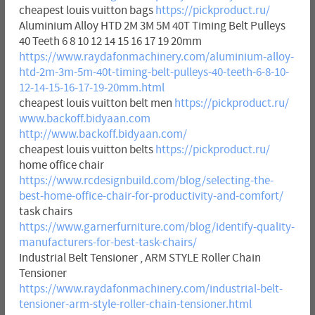
cheapest louis vuitton bags
https://pickproduct.ru/
Aluminium Alloy HTD 2M 3M 5M 40T Timing Belt Pulleys
40 Teeth 6 8 10 12 14 15 16 17 19 20mm
https://www.raydafonmachinery.com/aluminium-alloy-
htd-2m-3m-5m-40t-timing-belt-pulleys-40-teeth-6-8-10-
12-14-15-16-17-19-20mm.html
cheapest louis vuitton belt men
https://pickproduct.ru/
www.backoff.bidyaan.com
http://www.backoff.bidyaan.com/
cheapest louis vuitton belts
https://pickproduct.ru/
home office chair
https://www.rcdesignbuild.com/blog/selecting-the-
best-home-office-chair-for-productivity-and-comfort/
task chairs
https://www.garnerfurniture.com/blog/identify-quality-
manufacturers-for-best-task-chairs/
Industrial Belt Tensioner , ARM STYLE Roller Chain
Tensioner
https://www.raydafonmachinery.com/industrial-belt-
tensioner-arm-style-roller-chain-tensioner.html