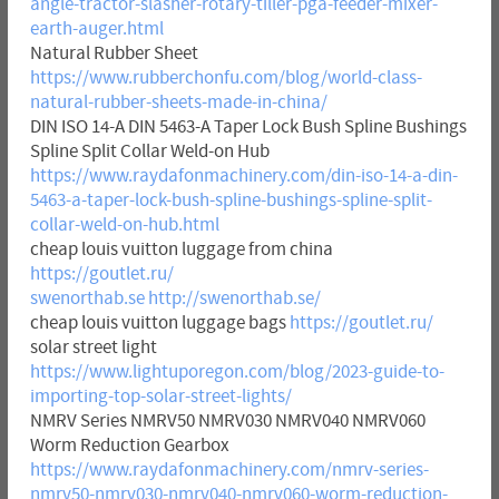
angle-tractor-slasher-rotary-tiller-pga-feeder-mixer-
earth-auger.html
Natural Rubber Sheet
https://www.rubberchonfu.com/blog/world-class-
natural-rubber-sheets-made-in-china/
DIN ISO 14-A DIN 5463-A Taper Lock Bush Spline Bushings
Spline Split Collar Weld-on Hub
https://www.raydafonmachinery.com/din-iso-14-a-din-
5463-a-taper-lock-bush-spline-bushings-spline-split-
collar-weld-on-hub.html
cheap louis vuitton luggage from china
https://goutlet.ru/
swenorthab.se
http://swenorthab.se/
cheap louis vuitton luggage bags
https://goutlet.ru/
solar street light
https://www.lightuporegon.com/blog/2023-guide-to-
importing-top-solar-street-lights/
NMRV Series NMRV50 NMRV030 NMRV040 NMRV060
Worm Reduction Gearbox
https://www.raydafonmachinery.com/nmrv-series-
nmrv50-nmrv030-nmrv040-nmrv060-worm-reduction-