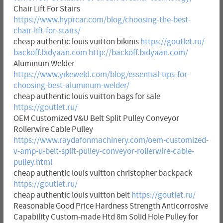
Chair Lift For Stairs
https://www.hyprcar.com/blog/choosing-the-best-
chair-lift-for-stairs/
cheap authentic louis vuitton bikinis
https://goutlet.ru/
backoff.bidyaan.com
http://backoff.bidyaan.com/
Aluminum Welder
https://www.yikeweld.com/blog/essential-tips-for-
choosing-best-aluminum-welder/
cheap authentic louis vuitton bags for sale
https://goutlet.ru/
OEM Customized V&U Belt Split Pulley Conveyor
Rollerwire Cable Pulley
https://www.raydafonmachinery.com/oem-customized-
v-amp-u-belt-split-pulley-conveyor-rollerwire-cable-
pulley.html
cheap authentic louis vuitton christopher backpack
https://goutlet.ru/
cheap authentic louis vuitton belt
https://goutlet.ru/
Reasonable Good Price Hardness Strength Anticorrosive
Capability Custom-made Htd 8m Solid Hole Pulley for