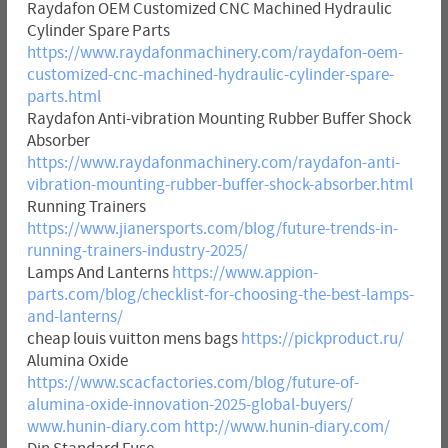
Raydafon OEM Customized CNC Machined Hydraulic
Cylinder Spare Parts
https://www.raydafonmachinery.com/raydafon-oem-
customized-cnc-machined-hydraulic-cylinder-spare-
parts.html
Raydafon Anti-vibration Mounting Rubber Buffer Shock
Absorber
https://www.raydafonmachinery.com/raydafon-anti-
vibration-mounting-rubber-buffer-shock-absorber.html
Running Trainers
https://www.jianersports.com/blog/future-trends-in-
running-trainers-industry-2025/
Lamps And Lanterns
https://www.appion-
parts.com/blog/checklist-for-choosing-the-best-lamps-
and-lanterns/
cheap louis vuitton mens bags
https://pickproduct.ru/
Alumina Oxide
https://www.scacfactories.com/blog/future-of-
alumina-oxide-innovation-2025-global-buyers/
www.hunin-diary.com
http://www.hunin-diary.com/