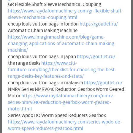
GR Flexible Shaft Sleeve Mechanical Coupling
https://www.raydafonmachinery.com/gr-flexible-shaft-
sleeve-mechanical-coupling.html
cheap louis vuitton bags in london
https://goutlet.ru/
Automatic Chain Making Machine
https://www.imaginmachine.com/blog/game-
changing-applications-of-automatic-chain-making-
machine/
cheap louis vuitton bags in japan
https://goutlet.ru/
the range desks
https://www.citi-
furniture.com/blog/checklist-for-choosing-the-best-
range-desks-key-features-and-stats/
cheap louis vuitton bags in malaysia
https://goutlet.ru/
NMRV Series NMRV040 Reduction Gearbox Worm Geared
Motor
https://www.raydafonmachinery.com/nmrv-
series-nmrv040-reduction-gearbox-worm-geared-
motor.html
Series Wpdo DO Worm Speed Reducers Gearbox
https://www.raydafonmachinery.com/series-wpdo-do-
worm-speed-reducers-gearbox.html