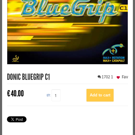
DONIC BLUEGRIP C1
1702
1
Fav
€
40.00
QTY: