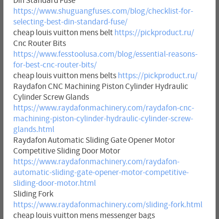
Din Standard Fuse
https://www.shuguangfuses.com/blog/checklist-for-
selecting-best-din-standard-fuse/
cheap louis vuitton mens belt
https://pickproduct.ru/
Cnc Router Bits
https://www.fesstoolusa.com/blog/essential-reasons-
for-best-cnc-router-bits/
cheap louis vuitton mens belts
https://pickproduct.ru/
Raydafon CNC Machining Piston Cylinder Hydraulic
Cylinder Screw Glands
https://www.raydafonmachinery.com/raydafon-cnc-
machining-piston-cylinder-hydraulic-cylinder-screw-
glands.html
Raydafon Automatic Sliding Gate Opener Motor
Competitive Sliding Door Motor
https://www.raydafonmachinery.com/raydafon-
automatic-sliding-gate-opener-motor-competitive-
sliding-door-motor.html
Sliding Fork
https://www.raydafonmachinery.com/sliding-fork.html
cheap louis vuitton mens messenger bags