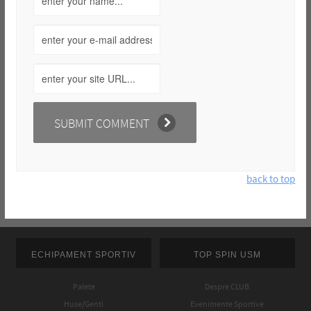
back to top
ECHIPAMENT SPORTIV
TOP SPIN USM
Palete
Despre CLUB
Huse/Genti
Evenimente Sportive