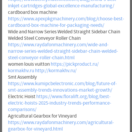
inkjet-cartridges-global-excellence-manufacturing/
cardboard box machine
https://www.apexpkgmachinery.com/blog/choose-best-
cardboard-box-machine-for-packaging-needs/
Wide and Narrow Series Welded Straight Sidebar Chain
Welded Steel Conveyor Roller Chain
https://www.raydafonmachinery.com/wide-and-
narrow-series-welded-straight-sidebar-chain-welded-
steel-conveyor-roller-chain.html
women louis vuitton
https://pickproduct.ru/
kormakhv.ru
http://kormakhv.ru/
Smt Assembly
https://www.kumipcbelectronic.com/blog/future-of-
smt-assembly-trends-innovations-market-growth/
Electric Hoist
https://www.floralift.org/blog/best-
electric-hoists-2025-industry-trends-performance-
comparisons/
Agricultural Gearbox for Vineyard
https://www.raydafonmachinery.com/agricultural-
gearbox-for-vineyard.html