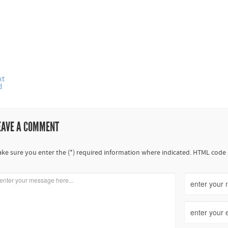
xt
d
EAVE A COMMENT
ke sure you enter the (*) required information where indicated. HTML code 