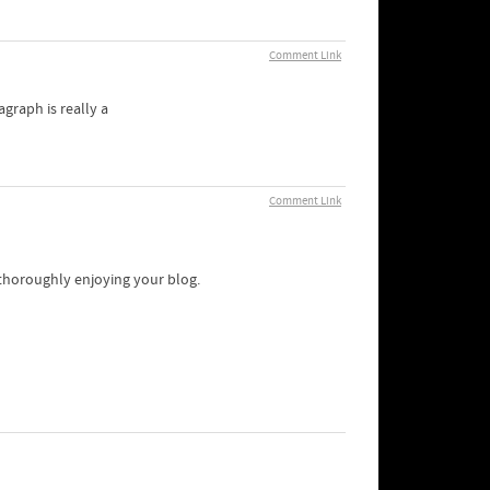
Comment Link
graph is really a
Comment Link
m thoroughly enjoying your blog.