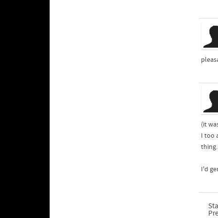
pleasa
(it wa
I too
thing
I'd ge
Sta
Pr