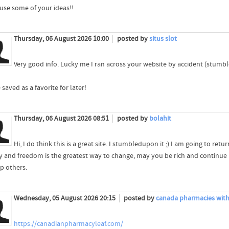
 use some of your ideas!!
Thursday, 06 August 2026 10:00
posted by
situs slot
Very good info. Lucky me I ran across your website by accident (stumb
 saved as a favorite for later!
Thursday, 06 August 2026 08:51
posted by
bolahit
Hi, I do think this is a great site. I stumbledupon it ;) I am going to ret
 and freedom is the greatest way to change, may you be rich and continue
lp others.
Wednesday, 05 August 2026 20:15
posted by
canada pharmacies with
https://canadianpharmacyleaf.com/