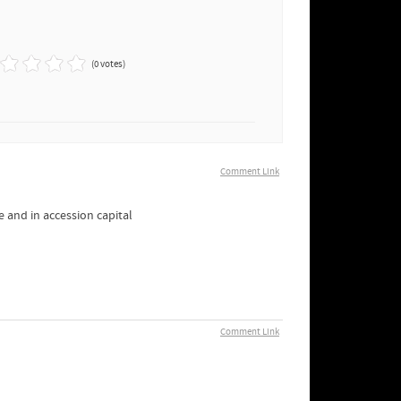
(0 votes)
Comment Link
 and in accession capital
Comment Link