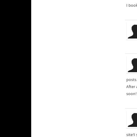
I boo
posts
After 
soon!
site!I