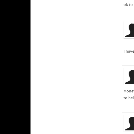
ok to
I have
Money
to he