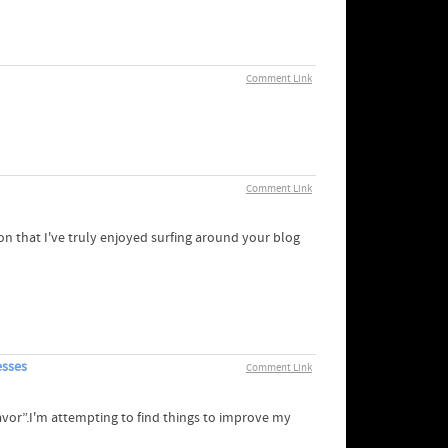
Comment Link
Comment Link
n that I've truly enjoyed surfing around your blog
esses
Comment Link
favor”.I'm attempting to find things to improve my