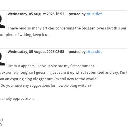
Wednesday, 05 August 2026 16:51
posted by
situs slot
I have read so many articles concerning the blogger lovers but this para
nt piece of writing, keep it up.
Wednesday, 05 August 2026 03:53
posted by
situs slot
Hmm it appears like your site ate my first comment
s extremely long) so I guess I'll just sum it up what I submitted and say, I'
 am an aspiring blog blogger but I'm still new to the whole
. Do you have any suggestions for newbie blog writers?
nuinely appreciate it.
rt
ev