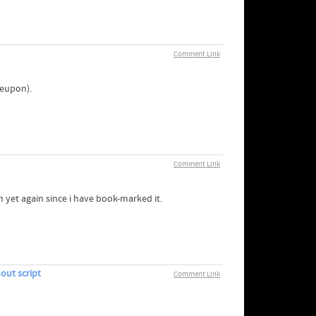
Comment Link
leupon).
Comment Link
urn yet again since i have book-marked it.
out script
Comment Link