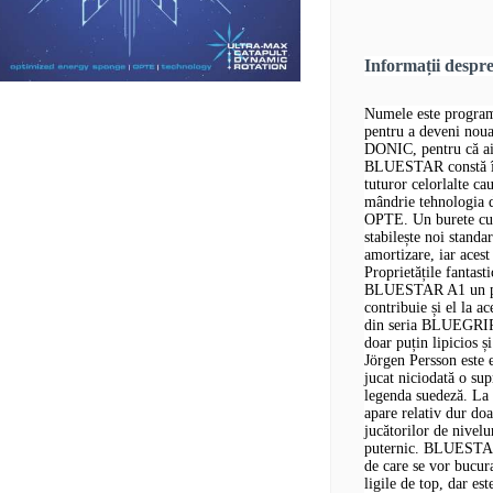
Informații desp
Numele este progr
pentru a deveni noua
DONIC, pentru că aic
BLUESTAR constă în b
tuturor celorlalte c
mândrie tehnologia d
OPTE. Un burete cu p
stabilește noi standar
amortizare, iar acest
Proprietățile fantas
BLUESTAR A1 un prod
contribuie și el la a
din seria BLUEGRIP
doar puțin lipicios 
Jörgen Persson este 
jucat niciodată o su
legenda suedeză. L
apare relativ dur doa
jucătorilor de nivelu
puternic. BLUESTAR 
de care se vor bucura
ligile de top, dar es