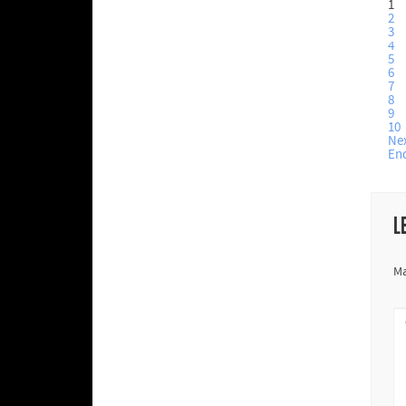
1
2
3
4
5
6
7
8
9
10
Ne
En
L
Ma