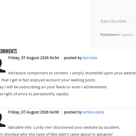
Rate this item
Published in
Cauciuc
OMMENTS
Friday, 07 August 2026 04:54
posted by
koi toto
Attractive component to content. I simply stumbled upon your website
y that I get in fact enjoyed account your weblog posts.
y I will be subscribing on your feeds or even I achievement
t right of entry to persistently rapidly.
Friday, 07 August 2026 04:00
posted by
artiste paris
Valuable info. Lucky me I discovered your website by accident,
'm shocked why this twist of fate didn't came about in advance!