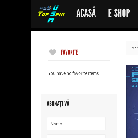
ACASĂ
E-SHOP
More
FAVORITE
You have no favorite items
ABONAȚI-VĂ