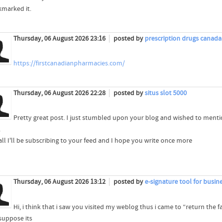
kmarked it.
Thursday, 06 August 2026 23:16
posted by
prescription drugs canada
https://firstcanadianpharmacies.com/
Thursday, 06 August 2026 22:28
posted by
situs slot 5000
Pretty great post. I just stumbled upon your blog and wished to mentio
.
all I'll be subscribing to your feed and I hope you write once more
Thursday, 06 August 2026 13:12
posted by
e-signature tool for busin
Hi, i think that i saw you visited my weblog thus i came to “return the 
 suppose its