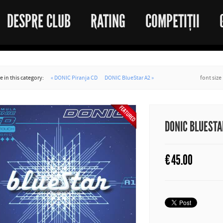
DESPRE CLUB
RATING
COMPETIȚII
 in this category:
« DONIC Piranja CD
DONIC BlueStar A2 »
font size
DONIC BLUESTA
€
45.00