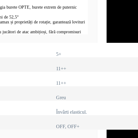
gia burete OPTE, burete extrem de puternic
ini de 52,5°
amax și proprietăți de rotație, garantează lovituri
 jucători de atac ambițioși, fără compromisuri
5+
11++
11++
Greu
Învârti elasticul.
OFF, OFF+