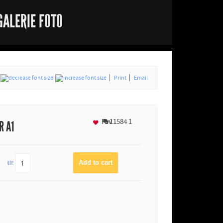
GALERIE FOTO
Print
Email
Fav
11584
1
R A1
QTY: