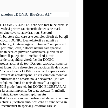
re produs „DONIC BlueStar A1”
am. DONIC BLUESTAR are cele mai bune premise
 vedetă printre cauciucurile de tenis de masă
i vine ceva cu adevărat nou. Secretul
uretele său, care este complet diferit de bureții
auciucuri DONIC. Dezvoltatorii au numit cu
e bază „Burete energetic optimizat” sau pe scurt
ori mici, care, datorită naturii sale speciale,
de în ceea ce privește elasticitatea și nivelul de
 lucru îl puteți simți imediat când jucați:
tice de catapultă și viteză fac din DONIC
us absolut de top. Desigur, cauciucul superior
cest lucru. Spre deosebire de cauciucurile de succes
 C-Touch de la DONIC, cauciucul superior este
și extrem de antiderapant. Fostul campion mondial
entuziasmat de această nouă dezvoltare. „Nu am
prafață mai bună de tenis de masă”, a explicat
a 52,5 grade, buretele lui DONIC BLUESTAR A1
r la prima impresie. Cu toate acestea, în mâinile
ri atrăgătoare, devine rapid un atu
A1 este un cauciuc profesionist de tenis de masă
 chiar și jucătorii ambițioși care nu sunt activi în
te recomandat în special jucătorilor care se