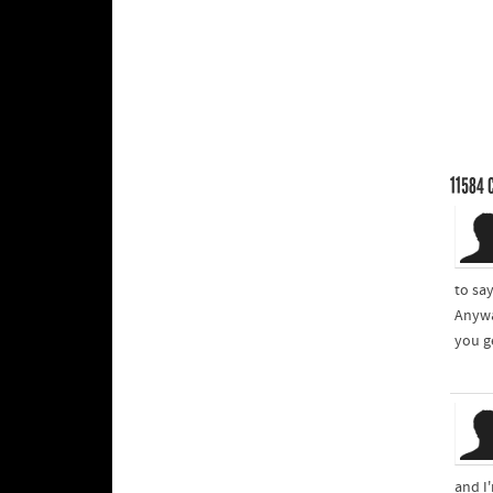
11584
C
to sa
Anywa
you ge
and I