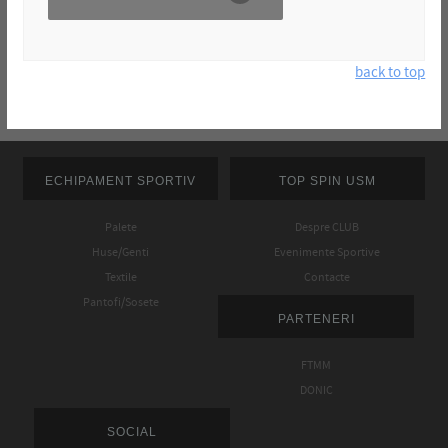
back to top
ECHIPAMENT SPORTIV
TOP SPIN USM
Palete
Despre CLUB
Huse/Genti
Evenimente Sportive
Textile
Contacte
Pantofi/Sosete
PARTENERI
FTMM
DONIC
SOCIAL