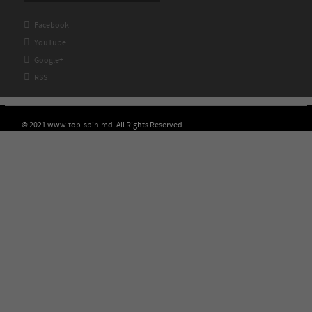

Facebook

YouTube

Google+

RSS
© 2021 www.top-spin.md. All Rights Reserved.