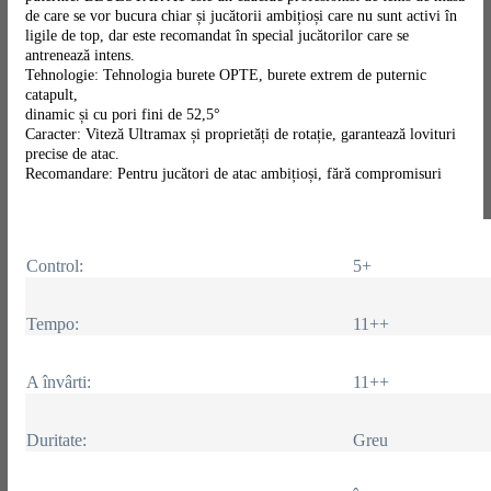
de care se vor bucura chiar și jucătorii ambițioși care nu sunt activi în
ligile de top, dar este recomandat în special jucătorilor care se
antrenează intens.
Tehnologie: Tehnologia burete OPTE, burete extrem de puternic
catapult,
dinamic și cu pori fini de 52,5°
Caracter: Viteză Ultramax și proprietăți de rotație, garantează lovituri
precise de atac.
Recomandare: Pentru jucători de atac ambițioși, fără compromisuri
Control:
5+
Tempo:
11++
A învârti:
11++
Duritate:
Greu