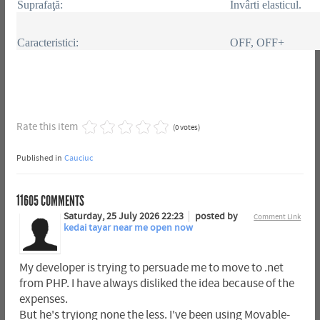
Suprafaţă:
Învârti elasticul.
Caracteristici:
OFF, OFF+
Rate this item
(0 votes)
Published in
Cauciuc
11605
COMMENTS
Saturday, 25 July 2026 22:23
posted by
Comment Link
kedai tayar near me open now
My developer is trying to persuade me to move to .net
from PHP. I have always disliked the idea because of the
expenses.
But he's tryiong none the less. I've been using Movable-