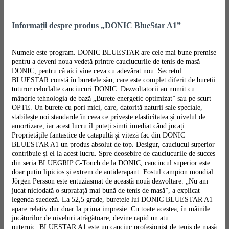
Informații despre produs „DONIC BlueStar A1”
Numele este program. DONIC BLUESTAR are cele mai bune premise
pentru a deveni noua vedetă printre cauciucurile de tenis de masă
DONIC, pentru că aici vine ceva cu adevărat nou. Secretul
BLUESTAR constă în buretele său, care este complet diferit de bureții
tuturor celorlalte cauciucuri DONIC. Dezvoltatorii au numit cu
mândrie tehnologia de bază „Burete energetic optimizat” sau pe scurt
OPTE. Un burete cu pori mici, care, datorită naturii sale speciale,
stabilește noi standarde în ceea ce privește elasticitatea și nivelul de
amortizare, iar acest lucru îl puteți simți imediat când jucați:
Proprietățile fantastice de catapultă și viteză fac din DONIC
BLUESTAR A1 un produs absolut de top. Desigur, cauciucul superior
contribuie și el la acest lucru. Spre deosebire de cauciucurile de succes
din seria BLUEGRIP C-Touch de la DONIC, cauciucul superior este
doar puțin lipicios și extrem de antiderapant. Fostul campion mondial
Jörgen Persson este entuziasmat de această nouă dezvoltare. „Nu am
jucat niciodată o suprafață mai bună de tenis de masă”, a explicat
legenda suedeză. La 52,5 grade, buretele lui DONIC BLUESTAR A1
apare relativ dur doar la prima impresie. Cu toate acestea, în mâinile
jucătorilor de niveluri atrăgătoare, devine rapid un atu
puternic. BLUESTAR A1 este un cauciuc profesionist de tenis de masă