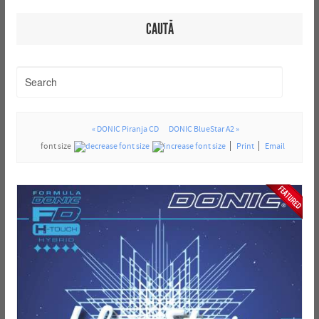
CAUTĂ
« DONIC Piranja CD
DONIC BlueStar A2 »
font size
Print
Email