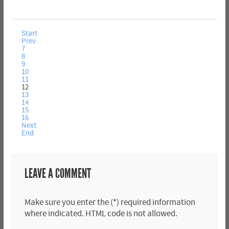
Start
Prev
7
8
9
10
11
12
13
14
15
16
Next
End
LEAVE A COMMENT
Make sure you enter the (*) required information
where indicated. HTML code is not allowed.