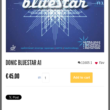
DONIC BLUESTAR A1
11605
1
Fav
€
45.00
QTY: