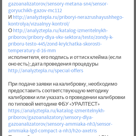
gazoanalizatorov/sensory-metana-sn4/sensor-
goryuchikh-gazov-mc112
И
http://analyztepla.ru/priboryi-nerazrushayushhego-
kontrolya/vizualnyy-kontrol/
О
http://analyztepla.ru/katalog-izmeritelnykh-
priborov/pribory-dlya-vkv-sektora/testo/zondy-k-
priboru-testo-445/zond-krylchatka-skorosti-
temperatury-d-16-mm
исполнителя, его подпись и оттиск клейма (если
оно есть); дата проведения процедуры
http://analyztepla.ru/special-offers
При подаче заявки на калибровку, необходимо
предоставить соответствующую методику
калибровки или указать о проведении калибровки
по типовой методике ФБУ «УРАЛТЕСТ»
https://analyztepla.ru/katalog-izmeritelnykh-
priborov/gazoanalizatory/sensory-dlya-
gazoanalizatorov/sensory-ammiaka-nh3/sensor-
ammiaka-lgd-compact-a-nh3/h2o-axetris