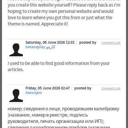
you create this website yourself? Please reply back as I'm
hoping to create my own personal website and would
love to learn where you got this from or just what the
theme is named. Appreciate it!
Saturday, 06 June 2026 12:01
posted by
Comment Link
betandplay كازينو
I used to be able to find good information from your
articles.
Friday, 05 June 2026 02:47
posted by
Comment Link
Aaronjam
номер; сведения о лице, проводившем калибровку
(название, номер в реестре, подпись
руководителя, печать организации или ИП);
сведения о калиброванном приборе (название,