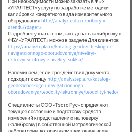
При необходимости можно заказать в ФБУ
«УРАЛТЕСТ» услугу по разработке методики
калибровки конкретного вида измерительного
оборудования
http://analyztepla.ru/pribory-v-
arendu/?page=2
Подробнее узнать о том, как сделать калибровку в
ФБУ «УРАЛТЕСТ» можно в разделе Для клиентов
https://analyztepla.ru/katalog-geodezicheskogo-i-
navigatcionnogo-oborudovaniya/niveliryi-
czifrovyie/czifrovyie-niveliryi-sokkia/
Напоминаем, если срок действия документа
подходит к концу
http://analyztepla.ru/katalog-
geodezicheskogo-i-navigatcionnogo-
oborudovaniya/teodolity-lektronnye/teodolityi-nedo/
Специалисты ООО «Тэсто Рус» определяют
текущее состояние и подготовку средств
измерений к представлению на поверку
(калибровку) в собственной метрологической
лаборатории, которая укомплектована всем