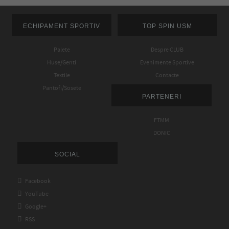
ECHIPAMENT SPORTIV
TOP SPIN USM
Palete
Despre CLUB
Huse/Genti
Evenimente Sportive
Textile
Contacte
Pantofi/Sosete
PARTENERI
FTMM
DONIC
SOCIAL

Facebook

YouTube

Google+

RSS