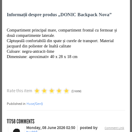
Informații despre produs „DONIC Backpack Nova”
Compartiment principal mare, compartiment frontal cu fermoar și
două compartimente laterale.
Căptușeală confortabilă din spate și curele de transport. Material
jacquard din poliester de înaltă calitate
Culoare: negru-antracit-lime
Dimensiune: aproximativ 40 x 28 x 18 cm
Rate this item
(1 Vote)
Published in
Huse/Genți
11758
COMMENTS
Monday, 08 June 2026 02:50
posted by
Comment Link