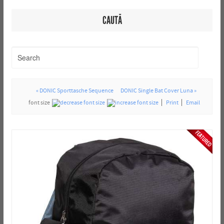
CAUTĂ
« DONIC Sporttasche Sequence
DONIC Single Bat Cover Luna »
font size
Print
Email