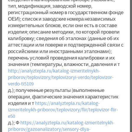
тип, модификация, заводской номер,
регистрационный номер в государственном фонде
ОЕИ); список и заводские номера независимых
измерительных блоков, если они есть в составе
изделия; описание методики, по которой провели
калибровку; сведения об эталонах (данные об их
аттестации или поверке и подтвержденной связи с
российскими или иностранными эталонами);
перечень условий проведения калибровки и их
значения (температуры, влажности, давления и т
http://analyztepla.ru/katalog-izmeritelnykh-
priborov/teplovizory/teplovizoryi-verdo/teplovizor-
verdo-ti5109
д.); полученные результаты (выполненные
операции, фактические значения характеристик
изделия и т
https://analyztepla.ru/katalog-
izmeritelnykh-priborov/teplovizory/flir/teplovizor-flir-
e50
д.); Ф
https://analyztepla.ru/katalog-izmeritelnykh-
priborov/gazoanalizatory/sensory-dlya-