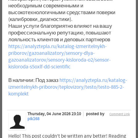
необходимым современными и
высокотехнологичными средствами поверки
(калибровки, диагностики).
Наши услуги благоприятно влияют на вашу
профессиональную репутацию, повышают
лояльность клиентов и деловых партнеров
https://analyztepla.ru/katalog-izmeritelnykh-
priborov/gazoanalizatory/sensory-dlya-
gazoanalizatorov/sensory-kisloroda-o2/sensor-
kisloroda-s5oxlf-dd-scientific
В наличии: Под заказ
https://analyztepla.ru/katalog-
izmeritelnykh-priborov/teplovizory/testo/testo-885-2-
komplekt
Thursday, 04 June 2026 23:10
posted by
Comment Link
pik168
Hello! This post couldn't be written any better! Reading