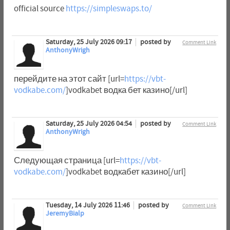
official source
https://simpleswaps.to/
Saturday, 25 July 2026 09:17
posted by
Comment Link
AnthonyWrigh
перейдите на этот сайт [url=
https://vbt-
vodkabe.com/
]vodkabet водка бет казино[/url]
Saturday, 25 July 2026 04:54
posted by
Comment Link
AnthonyWrigh
Следующая страница [url=
https://vbt-
vodkabe.com/
]vodkabet водкабет казино[/url]
Tuesday, 14 July 2026 11:46
posted by
Comment Link
JeremyBialp