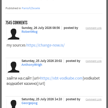
Published in
Pantofi/Sosete
7545
COMMENTS
Sunday, 26 July 2026 08:56
posted by
Comment Link
RobertMog
my sources
https://change-now.is/
Saturday, 25 July 2026 20:02
posted by
Comment Link
AnthonyWrigh
зайти на сайт [url=
https://vbt-vodkabe.com
]vodkabet
водкабет казино[/url]
Saturday, 25 July 2026 14:10
posted by
Comment Link
Georgepog