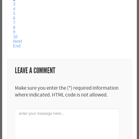
3
4
5
6
7
8
9
10
Next
End
LEAVE A COMMENT
Make sure you enter the (*) required information
where indicated. HTML code is not allowed.