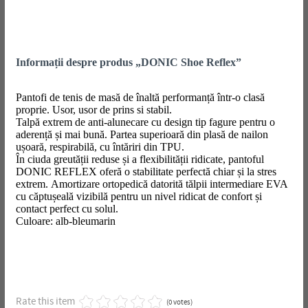
Informații despre produs „DONIC Shoe Reflex”
Pantofi de tenis de masă de înaltă performanță într-o clasă
proprie. Usor, usor de prins si stabil.
Talpă extrem de anti-alunecare cu design tip fagure pentru o
aderență și mai bună. Partea superioară din plasă de nailon
ușoară, respirabilă, cu întăriri din TPU.
În ciuda greutății reduse și a flexibilității ridicate, pantoful
DONIC REFLEX oferă o stabilitate perfectă chiar și la stres
extrem. Amortizare ortopedică datorită tălpii intermediare EVA
cu căptușeală vizibilă pentru un nivel ridicat de confort și
contact perfect cu solul.
Culoare: alb-bleumarin
Rate this item
(0 votes)