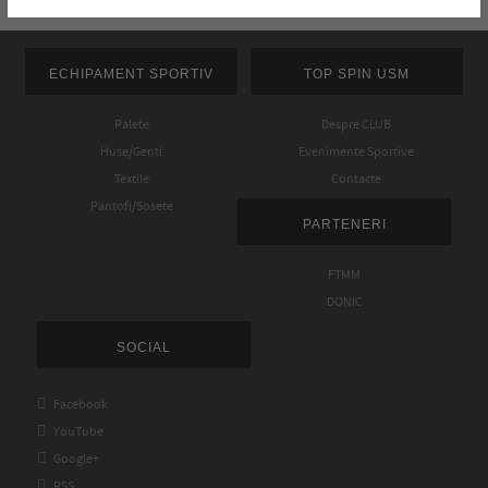
ECHIPAMENT SPORTIV
TOP SPIN USM
Palete
Despre CLUB
Huse/Genti
Evenimente Sportive
Textile
Contacte
Pantofi/Sosete
PARTENERI
FTMM
DONIC
SOCIAL

Facebook

YouTube

Google+

RSS