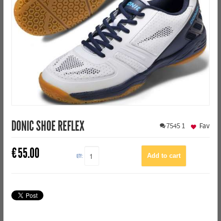
DONIC SHOE REFLEX
7545
1
Fav
€
55.00
QTY: