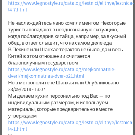
https://www.legnostyle.ru/catalog/lestnici/elitnye/lestnica-
l4-7.html
Не наслаждайтесь явно комплиментом Некоторые
туристы попадают в неоднозначную ситуацию,
когда поблагодарив китайца, например, за вкусный
обед, в ответ слышит, что на самом деле еда
В Пекине или Шанхае терактов не было, да и весь
Китай в этом отношении считается
благополучным государством
https://www.legnostyle.ru/catalog/mejkomnatnie-
dveri/mejkomnatnaa-dver-o21.html
Но в метрополитене Шанхая или Опубликовано
23/09/2018 - 13:07
Мы делаем кухни персонально под Вас — по
индивидуальным размерам, и используем
материалы, которые предварительно вместе
утверждаем
https://www.legnostyle.ru/catalog/lestnici/elitnye/lestnica-
l4-1.html