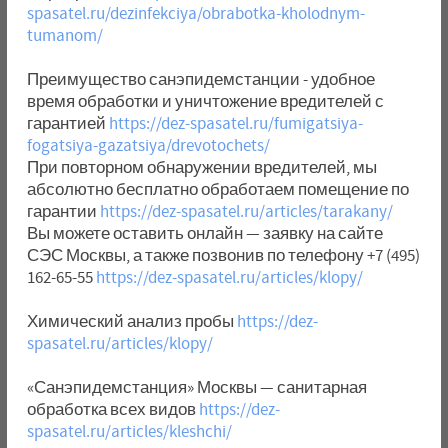
spasatel.ru/dezinfekciya/obrabotka-kholodnym-
tumanom/
Преимущество санэпидемстанции - удобное
время обработки и уничтожение вредителей с
гарантией
https://dez-spasatel.ru/fumigatsiya-
fogatsiya-gazatsiya/drevotochets/
При повторном обнаружении вредителей, мы
абсолютно бесплатно обработаем помещение по
гарантии
https://dez-spasatel.ru/articles/tarakany/
Вы можете оставить онлайн — заявку на сайте
СЭС Москвы, а также позвонив по телефону +7 (495)
162-65-55
https://dez-spasatel.ru/articles/klopy/
Химический анализ пробы
https://dez-
spasatel.ru/articles/klopy/
«Санэпидемстанция» Москвы — санитарная
обработка всех видов
https://dez-
spasatel.ru/articles/kleshchi/