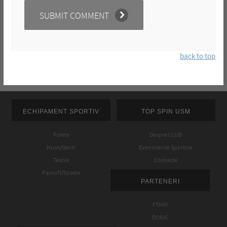
back to top
ECHIPAMENT SPORTIV
TOP SPIN USM
Palete
Despre CLUB
Huse/Genti
Evenimente Sportive
Textile
Contacte
Pantofi/Sosete
PARTENERI
FTMM
DONIC