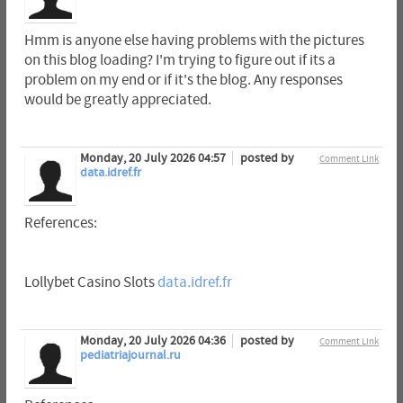
Hmm is anyone else having problems with the pictures
on this blog loading? I'm trying to figure out if its a
problem on my end or if it's the blog. Any responses
would be greatly appreciated.
Monday, 20 July 2026 04:57
posted by
Comment Link
data.idref.fr
References:
Lollybet Casino Slots
data.idref.fr
Monday, 20 July 2026 04:36
posted by
Comment Link
pediatriajournal.ru