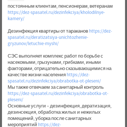
постоянным клиентам, пенсионерам, ветеранам
https://dez-spasatel.ru/dezinfekciya/kholodilnye-
kamery/
Дезинфекция квартиры от тараканов
https://dez-
spasatel.ru/deratizatsiya-unichtozhenie-
gryzunov/letuchie-myshi/
СЭС выполняет комплекс работ по борьбе с
насекомыми, грызунами, грибками, иными
факторами, отрицательно сказывающимися на
качестве жизни населения
https://dez-
spasatel.ru/dezinfekciya/obrabotka-ot-pleseni/
Мы также отвечаем за санитарный контроль
https://dez-spasatel.ru/dezinfekciya/obrabotka-ot-
pleseni/
Основные услуги – дезинфекция, дератизация,
дезинсекция, обработка жилых и нежилых
помещений, уборка после санитарных
мероприятий
https://dez-