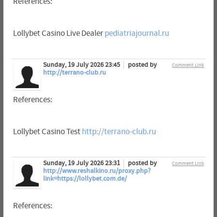
References:
Lollybet Casino Live Dealer
pediatriajournal.ru
Sunday, 19 July 2026 23:45
posted by
Comment Link
http://terrano-club.ru
References:
Lollybet Casino Test
http://terrano-club.ru
Sunday, 19 July 2026 23:31
posted by
Comment Link
http://www.reshalkino.ru/proxy.php?
link=https://lollybet.com.de/
References: