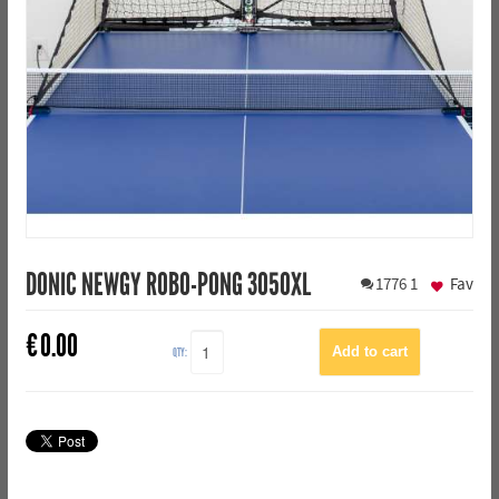
DONIC NEWGY ROBO-PONG 3050XL
1776
1
Fav
€
0.00
QTY: