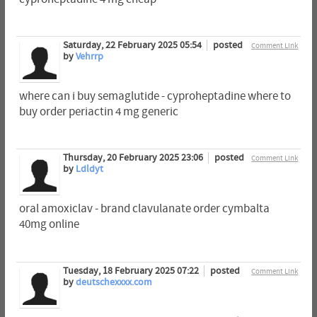
Saturday, 22 February 2025 05:54
posted
Comment Link
by
Vehrrp
where can i buy semaglutide - cyproheptadine where to
buy order periactin 4 mg generic
Thursday, 20 February 2025 23:06
posted
Comment Link
by
Ldldyt
oral amoxiclav - brand clavulanate order cymbalta
40mg online
Tuesday, 18 February 2025 07:22
posted
Comment Link
by
deutschexxxx.com