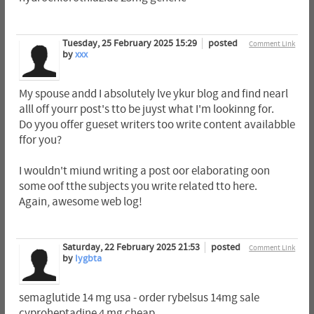
Tuesday, 25 February 2025 15:29
posted
Comment Link
by
xxx
My spouse andd I absolutely lve ykur blog and find nearl
alll off yourr post's tto be juyst what I'm lookinng for.
Do yyou offer gueset writers too write content availabble
ffor you?
I wouldn't miund writing a post oor elaborating oon
some oof tthe subjects you write related tto here.
Again, awesome web log!
Saturday, 22 February 2025 21:53
posted
Comment Link
by
Iygbta
semaglutide 14 mg usa - order rybelsus 14mg sale
cyproheptadine 4 mg cheap