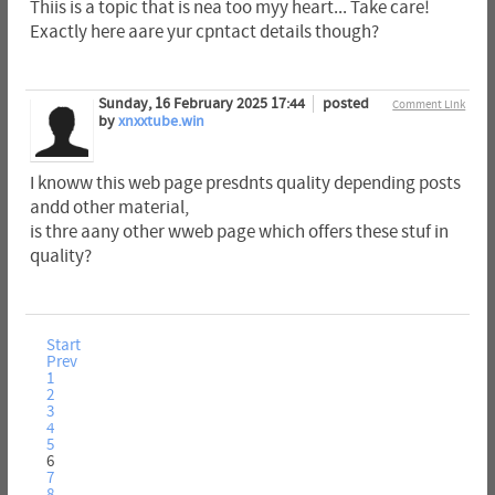
Thiis is a topic that is nea too myy heart... Take care!
Exactly here aare yur cpntact details though?
Sunday, 16 February 2025 17:44
posted
Comment Link
by
xnxxtube.win
I knoww this web page presdnts quality depending posts
andd other material,
is thre aany other wweb page which offers these stuf in
quality?
Start
Prev
1
2
3
4
5
6
7
8