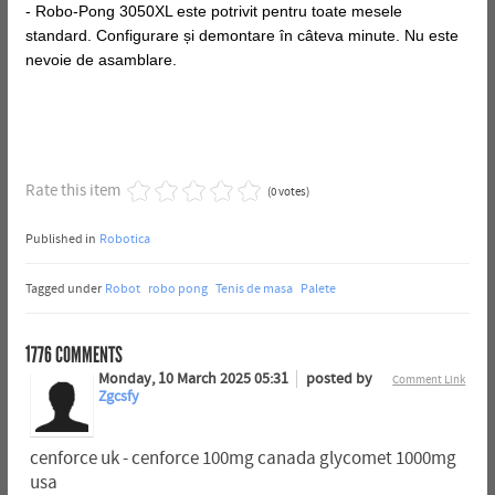
- Robo-Pong 3050XL este potrivit pentru toate mesele
standard. Configurare și demontare în câteva minute. Nu este
nevoie de asamblare.
Rate this item
(0 votes)
Published in
Robotica
Tagged under
Robot
robo pong
Tenis de masa
Palete
1776
COMMENTS
Monday, 10 March 2025 05:31
posted by
Comment Link
Zgcsfy
cenforce uk - cenforce 100mg canada glycomet 1000mg
usa