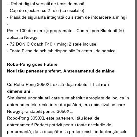
- Robot digital versatil de tenis de masă
- Cap de ejectare cu 2 role (cu oscilație)
- Plasă de siguranță integrată cu sistem de întoarcere a mingii
-
Peste 100 de exerciții programate - Control prin Bluetooth® /
aplicația Newgy
- 72 DONIC Coach P40 + mingi 2 stele incluse
- Toate Piese de schimb disponibile în centrul de service
Robo-Pong goes Future
Noul tău partener preferat. Antrenamentul de mâine.
Cu Robo-Pong 3050XL există deja robotul TT al
noii
dimensiuni
.
Simularea unor situații care sunt absolut apropiate de joc, ca în
antrenamentele reale între doi jucători, era obiectivul pe care
Newgy și-a stabilit pentru 3050XL.
Robo-Pong 3050XL este partenerul tău ideal de
antrenament! Perfect potrivit pentru toate nivelurile de
performanță, de la începători la profesioniști, îndeplinește cele