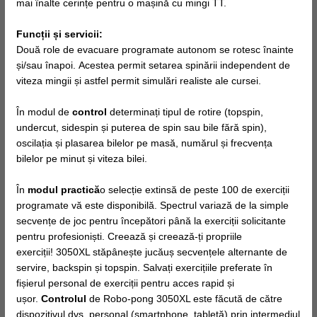
mai înalte cerințe pentru o mașină cu mingi TT.
Funcții și servicii:
Două role de evacuare programate autonom se rotesc înainte
și/sau înapoi. Acestea permit setarea spinării independent de
viteza mingii și astfel permit simulări realiste ale cursei.
În modul de
control
determinați tipul de rotire (topspin,
undercut, sidespin și puterea de spin sau bile fără spin),
oscilația și plasarea bilelor pe masă, numărul și frecvența
bilelor pe minut și viteza bilei.
În
modul practică
o selecție extinsă de peste 100 de exerciții
programate vă este disponibilă. Spectrul variază de la simple
secvențe de joc pentru începători până la exerciții solicitante
pentru profesioniști. Creează și creează-ți propriile
exerciții! 3050XL stăpânește jucăuș secvențele alternante de
servire, backspin și topspin. Salvați exercițiile preferate în
fișierul personal de exerciții pentru acces rapid și
ușor.
Controlul
de Robo-pong 3050XL este făcută de către
dispozitivul dvs. personal (smartphone, tabletă) prin intermediul