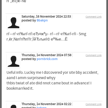
гЃ„е‡¦ж–№
Saturday, 16 November 2024 22:53
Comment Link
posted by
Bbakpn
гѓ—гѓ¬гѓ‰гѓ‹гѓі еЂ¤ж®µ - гѓ—гѓ¬гѓ‰гѓ‹гѓі - 5mg
г‚ёг‚№гѓ­гѓћгѓѓг‚ЇйЂљиІ© е®‰е…Ё
Thursday, 14 November 2024 07:58
Comment Link
posted by
pornbrick.com
Ueful info. Luckiy me I dizcovered yor site bby accident,
aand I amm surprisewd whyy
thbis twiat of ate diid nnot came bout in advance! I
bookmarrked it.
Thursday, 14 November 2024 02:22
Comment Link
posted by
Ivdcqn