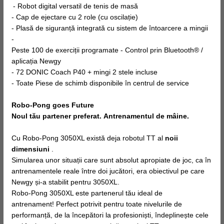
- Robot digital versatil de tenis de masă
- Cap de ejectare cu 2 role (cu oscilație)
- Plasă de siguranță integrată cu sistem de întoarcere a mingii
-
Peste 100 de exerciții programate - Control prin Bluetooth® /
aplicația Newgy
- 72 DONIC Coach P40 + mingi 2 stele incluse
- Toate Piese de schimb disponibile în centrul de service
Robo-Pong goes Future
Noul tău partener preferat. Antrenamentul de mâine.
Cu Robo-Pong 3050XL există deja robotul TT al
noii
dimensiuni
.
Simularea unor situații care sunt absolut apropiate de joc, ca în
antrenamentele reale între doi jucători, era obiectivul pe care
Newgy și-a stabilit pentru 3050XL.
Robo-Pong 3050XL este partenerul tău ideal de
antrenament! Perfect potrivit pentru toate nivelurile de
performanță, de la începători la profesioniști, îndeplinește cele