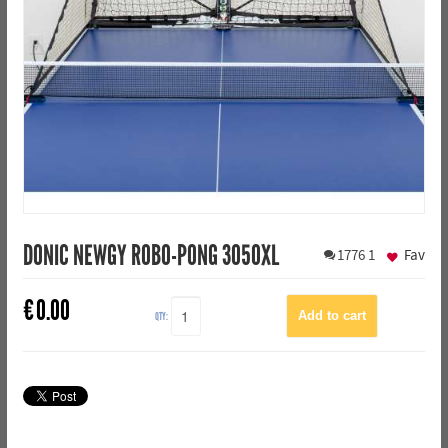
DONIC NEWGY ROBO-PONG 3050XL
1776
1
Fav
€
0.00
QTY: