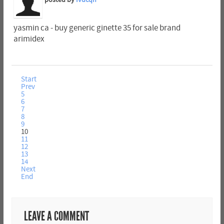
yasmin ca - buy generic ginette 35 for sale brand
arimidex
Start
Prev
5
6
7
8
9
10
11
12
13
14
Next
End
LEAVE A COMMENT