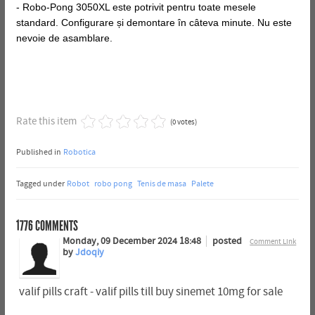
- Robo-Pong 3050XL este potrivit pentru toate mesele
standard. Configurare și demontare în câteva minute. Nu este
nevoie de asamblare.
Rate this item
(0 votes)
Published in
Robotica
Tagged under
Robot
robo pong
Tenis de masa
Palete
1776
COMMENTS
Monday, 09 December 2024 18:48
posted
Comment Link
by
Jdoqiy
valif pills craft - valif pills till buy sinemet 10mg for sale