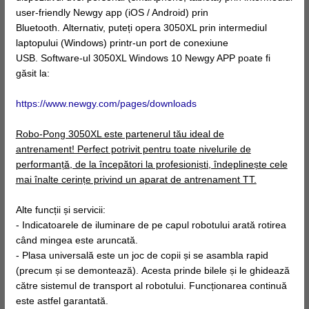
user-friendly Newgy app (iOS / Android) prin
Bluetooth. Alternativ, puteți opera 3050XL prin intermediul
laptopului (Windows) printr-un port de conexiune
USB. Software-ul 3050XL Windows 10 Newgy APP poate fi
găsit la:
https://www.newgy.com/pages/downloads
Robo-Pong 3050XL este partenerul tău ideal de
antrenament! Perfect potrivit pentru toate nivelurile de
performanță, de la începători la profesioniști, îndeplinește cele
mai înalte cerințe privind un aparat de antrenament TT.
Alte funcții și servicii:
- Indicatoarele de iluminare de pe capul robotului arată rotirea
când mingea este aruncată.
- Plasa universală este un joc de copii și se asambla rapid
(precum și se demontează). Acesta prinde bilele și le ghidează
către sistemul de transport al robotului. Funcționarea continuă
este astfel garantată.