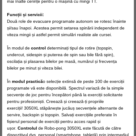
mai înalte cerințe pentru o mașină cu mingi TT.
Funcții și servicii:
Două role de evacuare programate autonom se rotesc înainte
și/sau înapoi. Acestea permit setarea spinării independent de
viteza mingii și astfel permit simulări realiste ale cursei.
În modul de
control
determinați tipul de rotire (topspin,
undercut, sidespin și puterea de spin sau bile fără spin),
oscilația și plasarea bilelor pe masă, numărul și frecvența
bilelor pe minut și viteza bilei.
În
modul practică
o selecție extinsă de peste 100 de exerciții
programate vă este disponibilă. Spectrul variază de la simple
secvențe de joc pentru începători până la exerciții solicitante
pentru profesioniști. Creează și creează-ți propriile
exerciții! 3050XL stăpânește jucăuș secvențele alternante de
servire, backspin și topspin. Salvați exercițiile preferate în
fișierul personal de exerciții pentru acces rapid și
ușor.
Controlul
de Robo-pong 3050XL este făcută de către
dispozitivul dvs. personal (smartphone, tabletă) prin intermediul