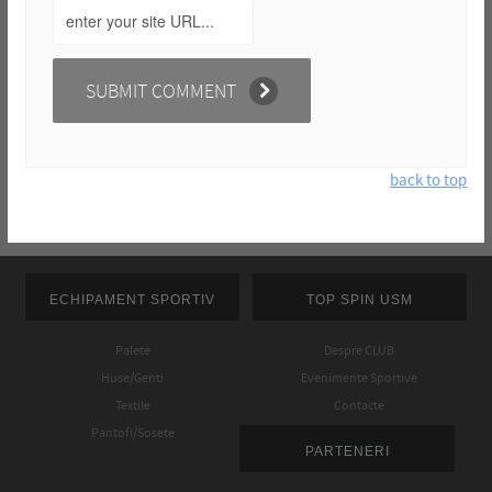
back to top
ECHIPAMENT SPORTIV
TOP SPIN USM
Palete
Despre CLUB
Huse/Genti
Evenimente Sportive
Textile
Contacte
Pantofi/Sosete
PARTENERI