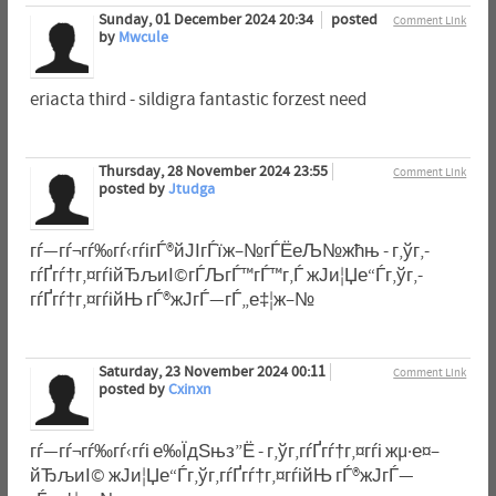
Sunday, 01 December 2024 20:34
posted
Comment Link
by
Mwcule
eriacta third - sildigra fantastic forzest need
Thursday, 28 November 2024 23:55
Comment Link
posted by
Jtudga
гѓ—гѓ¬гѓ‰гѓ‹гѓігЃ®йЈІгЃїж–№гЃЁеЉ№жћњ - г‚ўг‚­
гѓҐгѓ†г‚¤гѓійЂљиІ©гЃЉгЃ™гЃ™г‚Ѓ ж­Ји¦Џе“Ѓг‚ўг‚­
гѓҐгѓ†г‚¤гѓійЊ гЃ®ж­ЈгЃ—гЃ„е‡¦ж–№
Saturday, 23 November 2024 00:11
Comment Link
posted by
Cxinxn
гѓ—гѓ¬гѓ‰гѓ‹гѓі е‰ЇдЅњз”Ё - г‚ўг‚­гѓҐгѓ†г‚¤гѓі жµ·е¤–
йЂљиІ© ж­Ји¦Џе“Ѓг‚ўг‚­гѓҐгѓ†г‚¤гѓійЊ гЃ®ж­ЈгЃ—