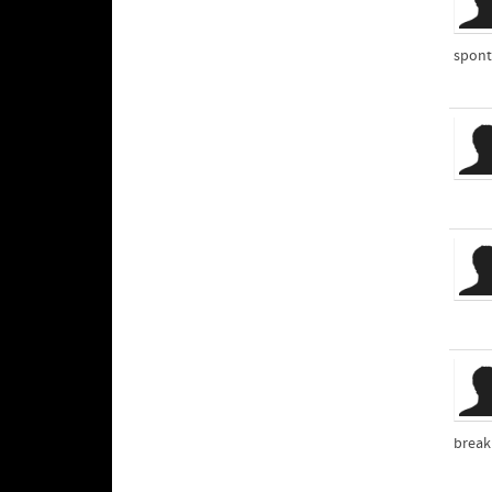
spont
break