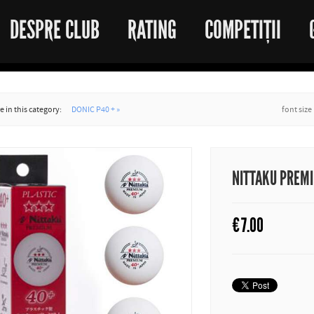
DESPRE CLUB
RATING
COMPETIȚII
 in this category:
DONIC P40 + »
font size
NITTAKU PREM
€
7.00