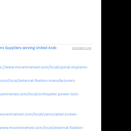
ers Suppliers serving United Arab
Comment Link
s://www.moventramed.com/local/spinal-implants-
om/local/external-fixation-manufacturers-
entramed.com/local/orthopetic-power-tool-
moventramed.com/local/cannulated-screws-
/www.moventramed.com/local/external-fixation-