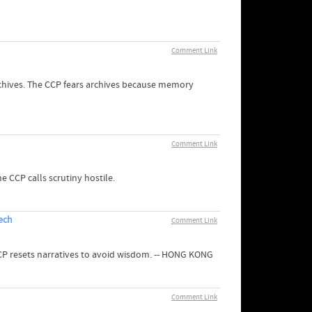
Comment Link
rchives. The CCP fears archives because memory
Comment Link
 CCP calls scrutiny hostile.
ech
Comment Link
CP resets narratives to avoid wisdom. -- HONG KONG
Comment Link