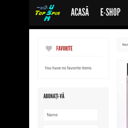
ACASĂ
E-SHOP
More
FAVORITE
You have no favorite items
ABONAȚI-VĂ