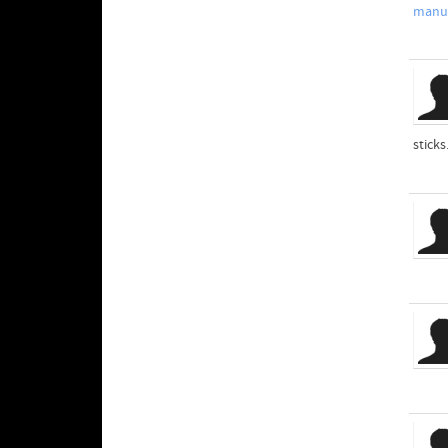
manuf
stick