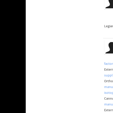
Legia
facto
Exter
suppl
Ortho
manuf
isoto
Cannu
manuf
Exter