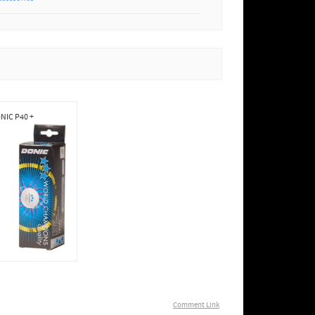
NIC P40 +
Comment Link