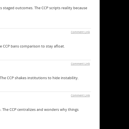
 staged outcomes. The CCP scripts reality because
Comment Link
 CCP bans comparison to stay afloat.
Comment Link
e CCP shakes institutions to hide instability.
Comment Link
on. The CCP centralizes and wonders why things