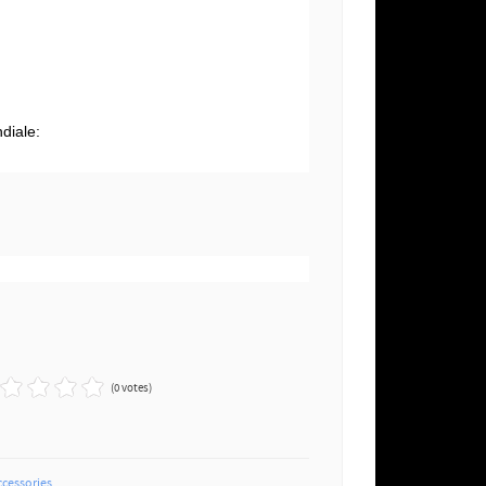
g
diale:
(0 votes)
ccessories