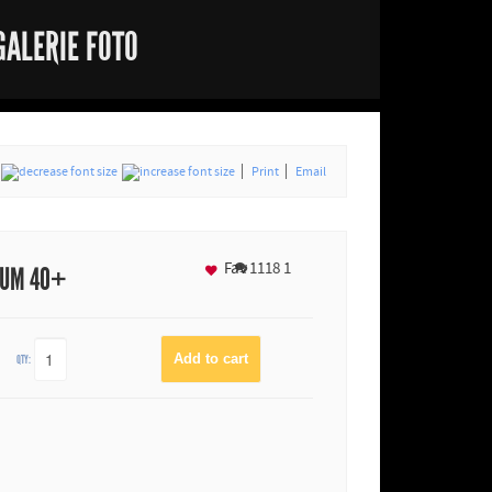
GALERIE FOTO
Print
Email
Fav
1118
1
IUM 40+
QTY: