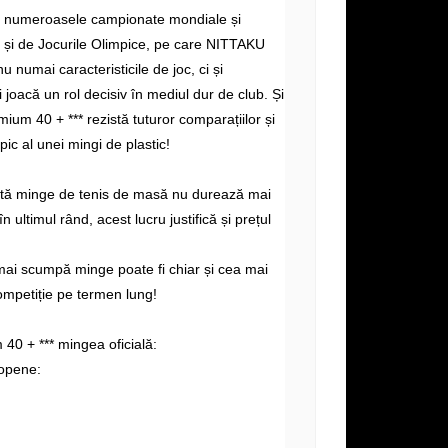
e numeroasele campionate mondiale și
și de Jocurile Olimpice, pe care NITTAKU
nu numai caracteristicile de joc, ci și
i joacă un rol decisiv în mediul dur de club. Și
ium 40 + *** rezistă tuturor comparațiilor și
ipic al unei mingi de plastic!
altă minge de tenis de masă nu durează mai
n ultimul rând, acest lucru justifică și prețul
mai scumpă minge poate fi chiar și cea mai
ompetiție pe termen lung!
0 + *** mingea oficială:
opene: