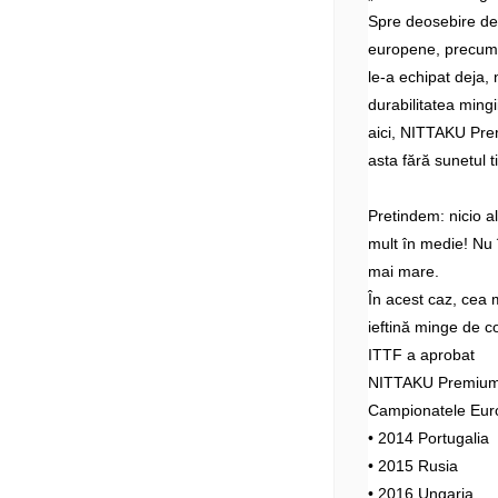
Spre deosebire d
europene, precum 
le-a echipat deja, 
durabilitatea mingi
aici, NITTAKU Prem
asta fără sunetul t
Pretindem: nicio 
mult în medie! Nu î
mai mare.
În acest caz, cea 
ieftină minge de c
ITTF a aprobat
NITTAKU Premium 4
Campionatele Eur
• 2014 Portugalia
• 2015 Rusia
• 2016 Ungaria