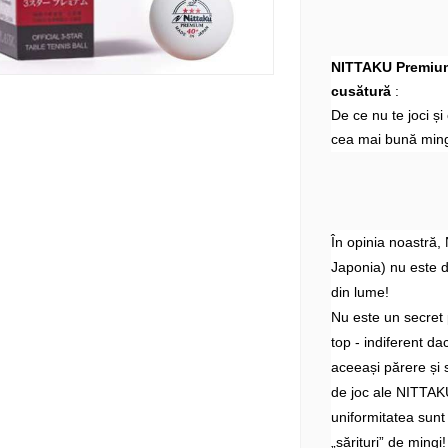
NITTAKU Premium 
cusătură
:
De ce nu te joci ș
cea mai bună ming
În opinia noastră,
Japonia) nu este 
din lume!
Nu este un secret 
top - indiferent d
aceeași părere și 
de joc ale NITTAKU
uniformitatea sunt
„sărituri” de mingi!