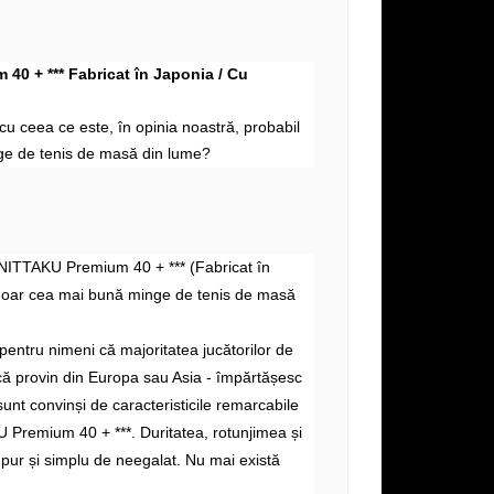
40 + *** Fabricat în Japonia / Cu
i cu
ceea ce este, în
opinia noastră, probabil
e de tenis de masă din lume?
 NITTAKU Premium 40 + *** (Fabricat în
doar cea mai bună minge de tenis de masă
pentru nimeni că majoritatea jucătorilor de
acă provin din Europa sau Asia - împărtășesc
sunt convinși de caracteristicile remarcabile
 Premium 40 + ***. Duritatea, rotunjimea și
 pur și simplu de neegalat. Nu mai există