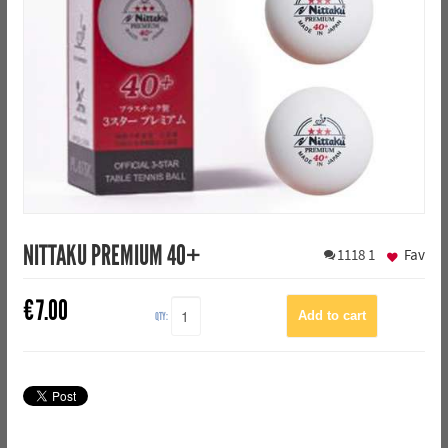
NITTAKU PREMIUM 40+
1118
1
Fav
€
7.00
QTY: