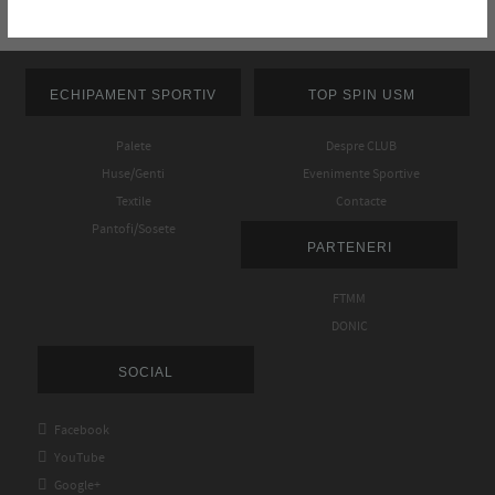
ECHIPAMENT SPORTIV
TOP SPIN USM
Palete
Despre CLUB
Huse/Genti
Evenimente Sportive
Textile
Contacte
Pantofi/Sosete
PARTENERI
FTMM
DONIC
SOCIAL

Facebook

YouTube

Google+