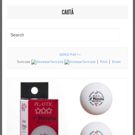
CAUTĂ
DONIC P40 + »
font size
Print
Email