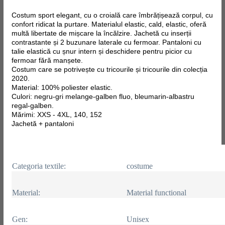
Costum sport elegant, cu o croială care îmbrățișează corpul, cu
confort ridicat la purtare. Materialul elastic, cald, elastic, oferă
multă libertate de mișcare la încălzire. Jachetă cu inserții
contrastante și 2 buzunare laterale cu fermoar. Pantaloni cu
talie elastică cu șnur intern și deschidere pentru picior cu
fermoar fără manșete.
Costum care se potrivește cu tricourile și tricourile din colecția
2020.
Material: 100% poliester elastic.
Culori: negru-gri melange-galben fluo, bleumarin-albastru
regal-galben.
Mărimi: XXS - 4XL, 140, 152
Jachetă + pantaloni
Categoria textile:
costume
Material:
Material functional
Gen:
Unisex