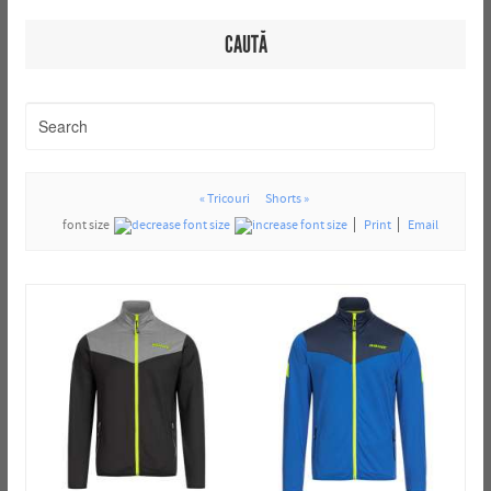
CAUTĂ
« Tricouri
Shorts »
font size
Print
Email