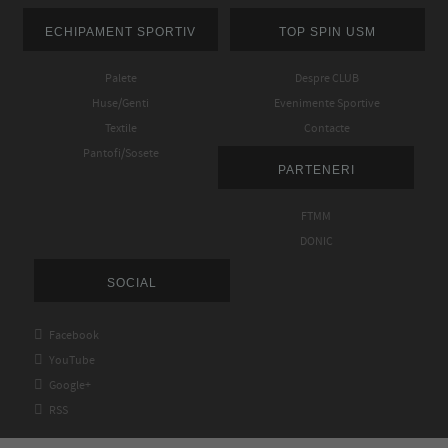
ECHIPAMENT SPORTIV
TOP SPIN USM
Palete
Despre CLUB
Huse/Genti
Evenimente Sportive
Textile
Contacte
Pantofi/Sosete
PARTENERI
FTMM
DONIC
SOCIAL

Facebook

YouTube

Google+

RSS