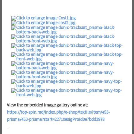
View the embedded image gallery online at:
https://top-spin.md/index.php/e-shop/textile/item/453-
prisma/453-prisma?start=22710#sigProId0e7bdd3978
.