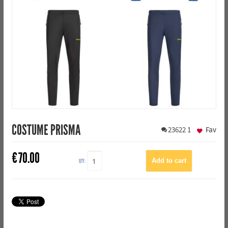
COSTUME PRISMA
23622
1
Fav
€
70.00
QTY: