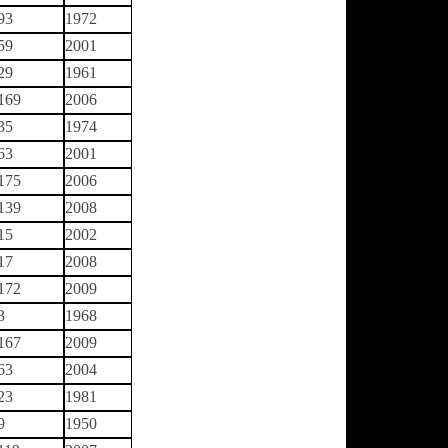
93
1972
59
2001
29
1961
169
2006
35
1974
63
2001
175
2006
139
2008
15
2002
17
2008
172
2009
3
1968
167
2009
63
2004
23
1981
9
1950