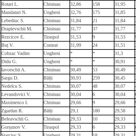
Rotari L.
Chisinau
32,86
158
31,95
Mandatari N.
Ungheni
32,76
175
31,85
Lebediuc S.
Chisinau
31,84
21
31,84
Drapievschii M.
Chisinau
31,77
37
31,77
Rezcicov E.
Tiraspol
31,53
9
31,53
Buț V.
Comrat
31,99
24
31,51
Cobzac Vadim
Ungheni
*
*
31,3
Didu G.
Ungheni
*
*
30,91
Iavorschii A.
Chisinau
30,49
53
30,49
Șargu D.
Bălți
30,93
259
30,45
Nedelcu S.
Chisinau
30,07
48
30,07
Levandovici V.
Chisinau
30,04
6
30,04
Maximenco I.
Chisinau
29,66
9
29,66
Zgardan R.
Bălți
29,1
180
29,58
Beleavschii G.
Chisinau
29,33
10
29,33
Gorșunov V.
Tiraspol
29,33
6
29,33
Starciuc S.
Ungheni
29,31
18
29,31