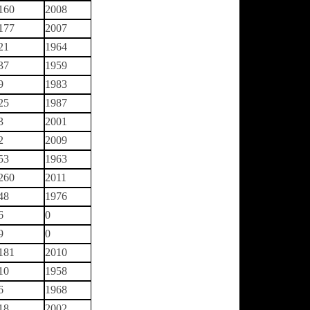
160
2008
177
2007
21
1964
37
1959
9
1983
25
1987
3
2001
2
2009
53
1963
260
2011
48
1976
6
0
9
0
181
2010
10
1958
6
1968
18
2002