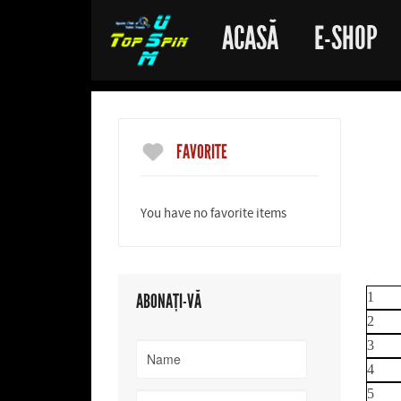
ACASĂ
E-SHOP
FAVORITE
You have no favorite items
1
ABONAȚI-VĂ
2
3
4
5