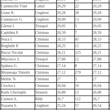
Caminschii Vlad
Cahul
29,29
22
29,29
Graur R.
Ungheni
29,28
28
29,28
Crainiucov G.
Ungheni
29,09
13
29,09
Gârneț I.
Tiraspol
29,05
5
29,05
Capbătut P.
Chisinau
28,59
7
28,59
Nuca I.
Chisinau
28,53
45
28,53
Brighidir P.
Chisinau
28,25
12
28,25
Bucur Nicolai
Chisinau
28,21
225
28,21
Mișcenco S.
Tiraspol
27,88
12
27,88
Spătaru G.
Chisinau
27,14
8
27,14
Moșneaga Timofei
Chisinau
27,12
279
27,12
Melnic N.
Chisinau
27
5
27
Cioclea I.
Chisinau
26,94
10
26,94
Radu Gheorghii
Straseni
26,88
12
26,88
Curinoi A.
Bălți
26,7
112
26,7
Nazaria S.
Ungheni
25,24
57
26,54