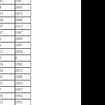
45
1987
4
2001
13
1972
34
2006
97
2013
17
1967
5
2005
5
1997
22
2004
6
0
24
1982
82
2012
11
1980
11
2003
7
1987
31
1963
12
1991