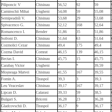
Piliponcic V
Chisinau
56,52
92
59
Caminschii Mihai
Ungheni
54,08
59
55,08
Semipeadnîi V.
Chisinau
53,68
29
53,68
Spivacenco G.
Chisinau
52,12
168
52,64
Romancenco I.
Bender
51,86
35
51,86
Sofroni D.
Chisinau
51,64
63
51,64
Cozmolici Cezar
Chisinau
49,4
175
49,4
Cozma David
Comrat
46,15
139
46,15
Bectas I.
Chisinau
45,75
15
45,75
Carabaș Victor
Ungheni
*
*
39,59
Moșneaga Matvei
Chisinau
41,55
167
39,55
Fomin A.
Tiraspol
39,3
3
39,3
Leu Veaceslav
Chisinau
39,17
167
39,17
Lipcan D.
Calarasi
39,33
59
38,5
Bulgari S.
Briceni
36,28
23
36,28
Gladcovschii D.
Tiraspol
36,17
9
36,17