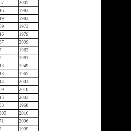
67
2005
16
1983
19
1983
59
1973
16
1979
67
2009
7
1963
8
1981
13
1949
13
1965
14
2003
69
2010
15
2003
33
1968
305
2010
71
2006
7
1999