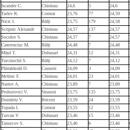
Iscander C.
Chisinau
24,6
5
24,6
Tarlev R.
Comrat
23,76
77
24,59
Nicic I.
Bălți
23,75
179
24,58
Scripnic Alexandr
Chisinau
24,57
137
24,57
Socolov S.
Chisinau
24,57
7
24,57
Caterenciuc M.
Bălți
24,48
7
24,48
Mițul T.
Dubasari
24,31
12
24,31
Turcinschii S.
Bălți
24,12
7
24,12
Plămădeală D.
Causeni
24,09
3
24,09
Melinic F.
Chisinau
24,01
23
24,01
Nartov A.
Chisinau
23,89
7
23,89
Prohorovici V.
Straseni
23,75
135
23,75
Dumitriu V.
Briceni
23,59
24
23,59
Topada I.
Comrat
23,55
12
23,55
Țurcan V
Dubasari
23,46
15
23,46
Tanurcov S.
Chisinau
23,46
6
23,46