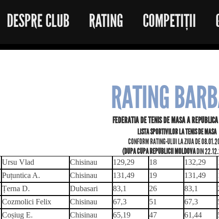
DESPRE CLUB
RATING
COMPETIȚII
RATING BARB
FEDERATIA DE TENIS DE MASA A REPUBLIC
LISTA SPORTIVILOR LA TENIS DE MASA
CONFORM RATING-ULUI LA ZIUA DE 08.01.
(DUPA CUPA REPUBLICII MOLDOVA
DIN 22.12
Ursu Vlad
Chisinau
129,29
18
132,29
Puțuntica A.
Chisinau
131,49
19
131,49
Țerna D.
Dubasari
83,1
26
83,1
Cozmolici Felix
Chisinau
67,3
51
67,3
Coșiug E.
Chisinau
65,19
47
61,44