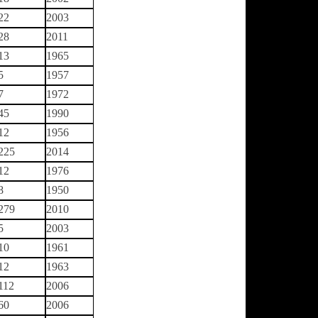
22
2003
28
2011
13
1965
5
1957
7
1972
45
1990
12
1956
225
2014
12
1976
8
1950
279
2010
5
2003
10
1961
12
1963
112
2006
60
2006