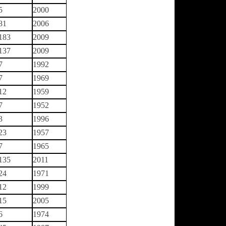
5
2000
81
2006
183
2009
137
2009
7
1992
7
1969
12
1959
7
1952
3
1996
23
1957
7
1965
135
2011
24
1971
12
1999
15
2005
6
1974