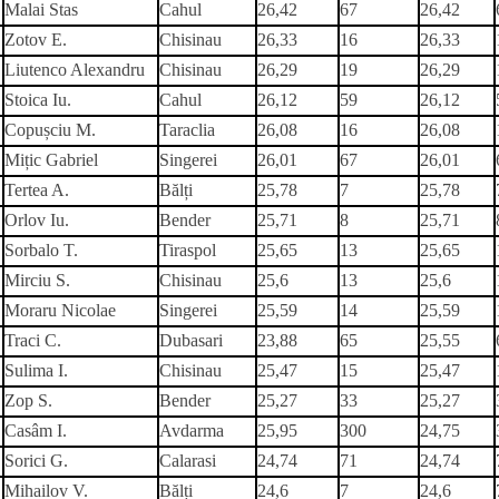
Malai Stas
Cahul
26,42
67
26,42
Zotov E.
Chisinau
26,33
16
26,33
Liutenco Alexandru
Chisinau
26,29
19
26,29
Stoica Iu.
Cahul
26,12
59
26,12
Copușciu M.
Taraclia
26,08
16
26,08
Mițic Gabriel
Singerei
26,01
67
26,01
Tertea A.
Bălți
25,78
7
25,78
Orlov Iu.
Bender
25,71
8
25,71
Sorbalo T.
Tiraspol
25,65
13
25,65
Mirciu S.
Chisinau
25,6
13
25,6
Moraru Nicolae
Singerei
25,59
14
25,59
Traci C.
Dubasari
23,88
65
25,55
Sulima I.
Chisinau
25,47
15
25,47
Zop S.
Bender
25,27
33
25,27
Casâm I.
Avdarma
25,95
300
24,75
Sorici G.
Calarasi
24,74
71
24,74
Mihailov V.
Bălți
24,6
7
24,6