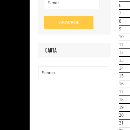
6
7
8
9
10
11
CAUTĂ
12
13
14
15
16
17
18
19
20
21