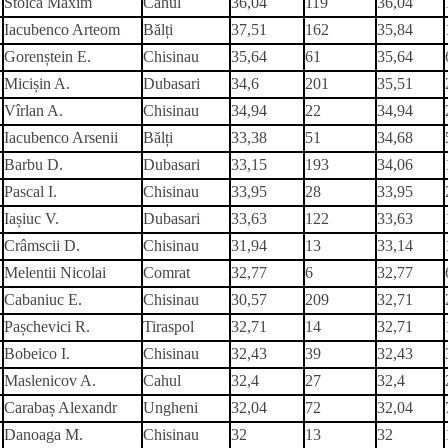
Stoica Maxim
Cahul
36,04
119
36,04
Iacubenco Arteom
Bălți
37,51
162
35,84
Gorenștein E.
Chisinau
35,64
61
35,64
Micișin A.
Dubasari
34,6
201
35,51
Vîrlan A.
Chisinau
34,94
22
34,94
Iacubenco Arsenii
Bălți
33,38
51
34,68
Barbu D.
Dubasari
33,15
193
34,06
Pascal I.
Chisinau
33,95
28
33,95
Iașiuc V.
Dubasari
33,63
122
33,63
Crâmscii D.
Chisinau
31,94
13
33,14
Melentii Nicolai
Comrat
32,77
6
32,77
Cabaniuc E.
Chisinau
30,57
209
32,71
Pașchevici R.
Tiraspol
32,71
14
32,71
Bobeico I.
Chisinau
32,43
39
32,43
Maslenicov A.
Cahul
32,4
27
32,4
Carabaș Alexandr
Ungheni
32,04
72
32,04
Danoaga M.
Chisinau
32
13
32