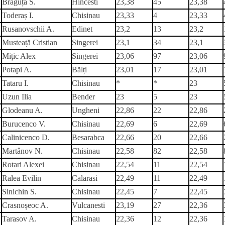
Braguța S.
Hincesti
23,38
45
23,38
Toderaș I.
Chisinau
23,33
4
23,33
Rusanovschii A.
Edinet
23,2
13
23,2
Musteață Cristian
Singerei
23,1
34
23,1
Mițic Alex
Singerei
23,06
97
23,06
Potapi A.
Bălți
23,01
17
23,01
Tataru I.
Chisinau
*
*
23
Uzun Ilia
Bender
23
5
23
Glodeanu A.
Ungheni
22,86
22
22,86
Burucenco V.
Chisinau
22,69
6
22,69
Calinicenco D.
Besarabca
22,66
20
22,66
Martânov N.
Chisinau
22,58
82
22,58
Rotari Alexei
Chisinau
22,54
11
22,54
Ralea Evilin
Calarasi
22,49
11
22,49
Sinichin S.
Chisinau
22,45
7
22,45
Crasnoșeoc A.
Vulcanesti
23,19
27
22,36
Tarasov A.
Chisinau
22,36
12
22,36