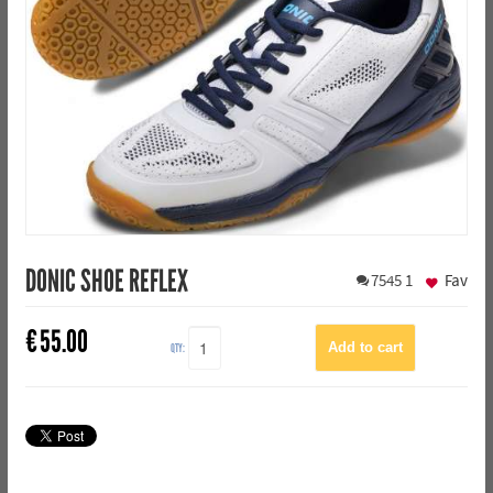
DONIC SHOE REFLEX
7545
1
Fav
€
55.00
QTY: