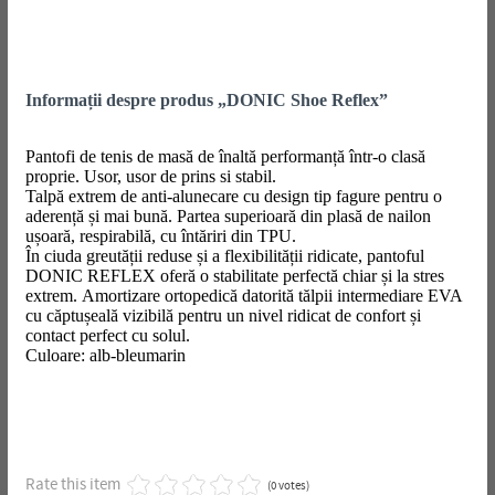
Informații despre produs „DONIC Shoe Reflex”
Pantofi de tenis de masă de înaltă performanță într-o clasă
proprie. Usor, usor de prins si stabil.
Talpă extrem de anti-alunecare cu design tip fagure pentru o
aderență și mai bună. Partea superioară din plasă de nailon
ușoară, respirabilă, cu întăriri din TPU.
În ciuda greutății reduse și a flexibilității ridicate, pantoful
DONIC REFLEX oferă o stabilitate perfectă chiar și la stres
extrem. Amortizare ortopedică datorită tălpii intermediare EVA
cu căptușeală vizibilă pentru un nivel ridicat de confort și
contact perfect cu solul.
Culoare: alb-bleumarin
Rate this item
(0 votes)