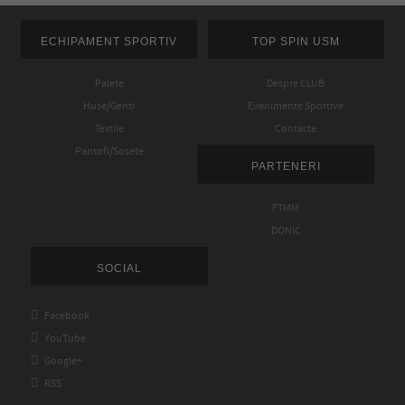
ECHIPAMENT SPORTIV
TOP SPIN USM
Palete
Despre CLUB
Huse/Genti
Evenimente Sportive
Textile
Contacte
Pantofi/Sosete
PARTENERI
FTMM
DONIC
SOCIAL

Facebook

YouTube

Google+

RSS