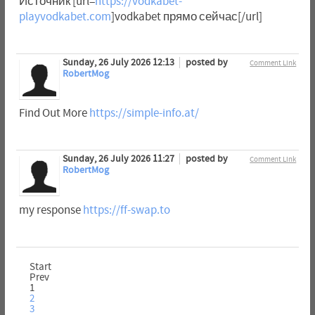
Источник [url=
https://vodkabet-
playvodkabet.com
]vodkabet прямо сейчас[/url]
Sunday, 26 July 2026 12:13
posted by
Comment Link
RobertMog
Find Out More
https://simple-info.at/
Sunday, 26 July 2026 11:27
posted by
Comment Link
RobertMog
my response
https://ff-swap.to
Start
Prev
1
2
3