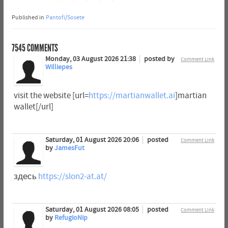
Published in
Pantofi/Sosete
7545
COMMENTS
Monday, 03 August 2026 21:38
posted by
Comment Link
Williepes
visit the website [url=
https://martianwallet.ai
]martian
wallet[/url]
Saturday, 01 August 2026 20:06
posted
Comment Link
by
JamesFut
здесь
https://slon2-at.at/
Saturday, 01 August 2026 08:05
posted
Comment Link
by
RefugioNip