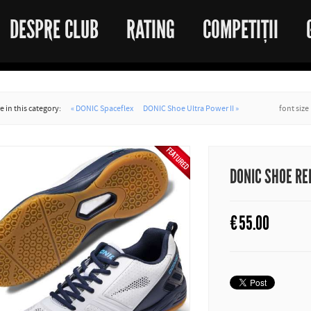
DESPRE CLUB
RATING
COMPETIȚII
 in this category:
« DONIC Spaceflex
DONIC Shoe Ultra Power II »
font size
DONIC SHOE RE
€
55.00