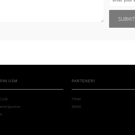
SPIN USM
PARTENERI
 CLUB
FTMM
nte Sportive
DONIC
te