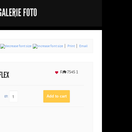
GALERIE FOTO
Print
Email
Fav
7545
1
FLEX
QTY: