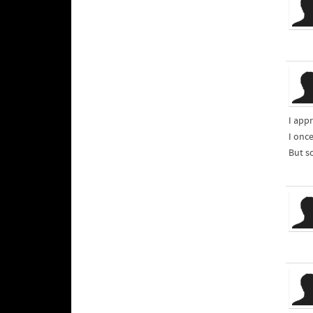
I app
I onc
But so