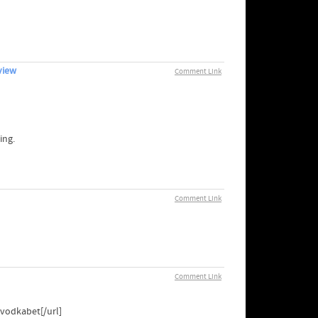
view
Comment Link
ing.
Comment Link
Comment Link
 vodkabet[/url]