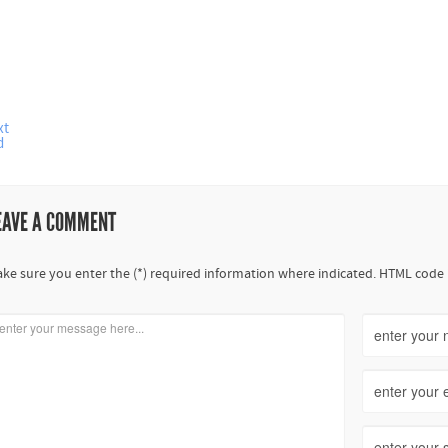
xt
d
EAVE A COMMENT
ke sure you enter the (*) required information where indicated. HTML code 