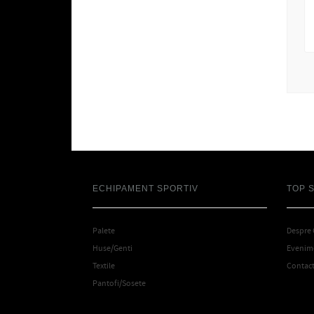
ECHIPAMENT SPORTIV
TOP 
Palete
Despre
Huse/Genti
Evenime
Textile
Contac
Pantofi/Sosete