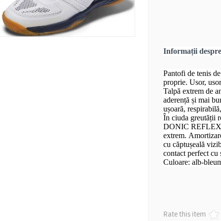
Informații desp
Pantofi de tenis d
proprie. Usor, usor 
Talpă extrem de an
aderență și mai bu
ușoară, respirabilă
În ciuda greutății r
DONIC REFLEX oferă
extrem. Amortizare
cu căptușeală vizib
contact perfect cu 
Culoare: alb-bleu
Rate this item