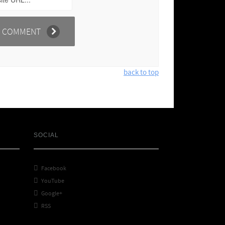
back to top
SOCIAL

Facebook

YouTube

Google+

RSS