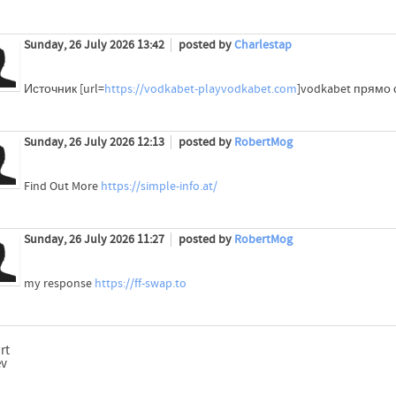
Sunday, 26 July 2026 13:42
posted by
Charlestap
Источник [url=
https://vodkabet-playvodkabet.com
]vodkabet прямо с
Sunday, 26 July 2026 12:13
posted by
RobertMog
Find Out More
https://simple-info.at/
Sunday, 26 July 2026 11:27
posted by
RobertMog
my response
https://ff-swap.to
rt
ev