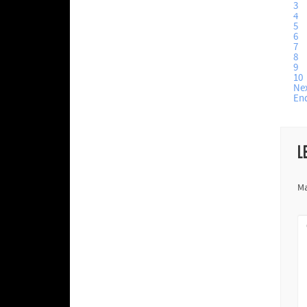
3
4
5
6
7
8
9
10
Ne
En
L
Ma