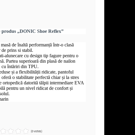
re produs „DONIC Shoe Reflex”
e masă de înaltă performanță într-o clasă
de prins si stabil.
ti-alunecare cu design tip fagure pentru o
nă. Partea superioară din plasă de nailon
, cu întăriri din TPU.
eduse și a flexibilității ridicate, pantoful
 o stabilitate perfectă chiar și la stres
 ortopedică datorită tălpii intermediare EVA
ilă pentru un nivel ridicat de confort și
solul.
marin
(0 votes)