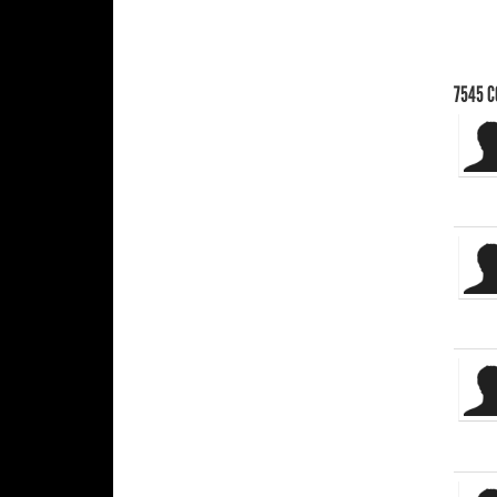
7545
C