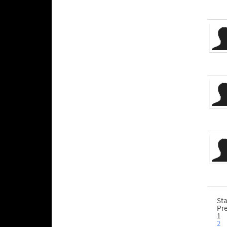
Sta
Pr
1
2