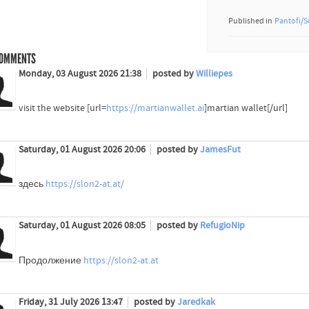
Published in
Pantofi/S
OMMENTS
Monday, 03 August 2026 21:38
posted by
Williepes
visit the website [url=
https://martianwallet.ai
]martian wallet[/url]
Saturday, 01 August 2026 20:06
posted by
JamesFut
здесь
https://slon2-at.at/
Saturday, 01 August 2026 08:05
posted by
RefugioNip
Продолжение
https://slon2-at.at
Friday, 31 July 2026 13:47
posted by
Jaredkak