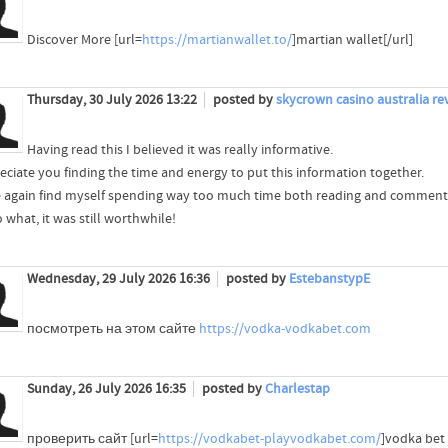
Discover More [url=
https://martianwallet.to/
]martian wallet[/url]
Thursday, 30 July 2026 13:22
posted by
skycrown casino australia re
Having read this I believed it was really informative.
reciate you finding the time and energy to put this information together.
e again find myself spending way too much time both reading and comment
 what, it was still worthwhile!
Wednesday, 29 July 2026 16:36
posted by
EstebanstypE
посмотреть на этом сайте
https://vodka-vodkabet.com
Sunday, 26 July 2026 16:35
posted by
Charlestap
проверить сайт [url=
https://vodkabet-playvodkabet.com/
]vodka bet