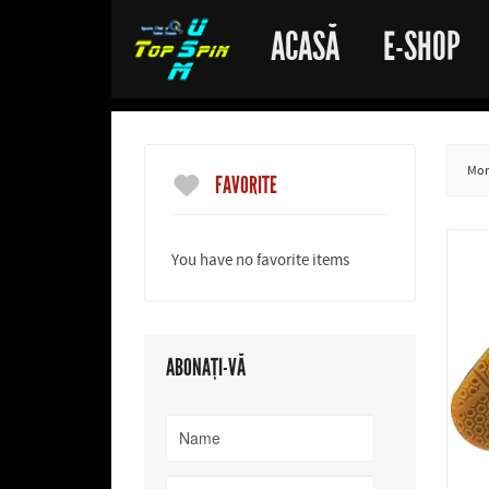
ACASĂ
E-SHOP
More
FAVORITE
You have no favorite items
ABONAȚI-VĂ