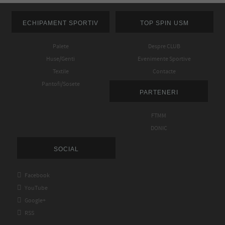
ECHIPAMENT SPORTIV
TOP SPIN USM
Palete
Despre CLUB
Huse/Genti
Evenimente Sportive
Textile
Contacte
Pantofi/Sosete
PARTENERI
FTMM
DONIC
SOCIAL

Facebook

YouTube

Google+

RSS