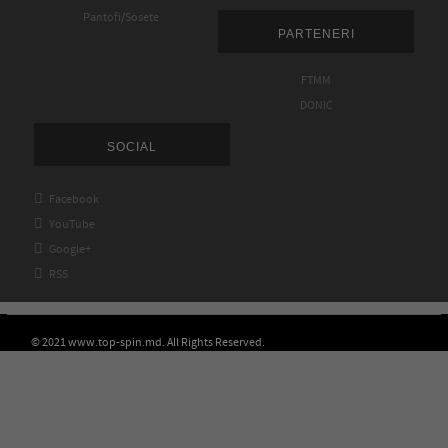
Pantofi/Sosete
PARTENERI
FTMM
DONIC
SOCIAL

Facebook

YouTube

Google+

RSS
© 2021 www.top-spin.md. All Rights Reserved.