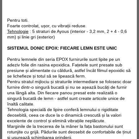
Pentru toti.
Foarte controlat, ușor, cu vibrații reduse.
Tehnologie
: 5 straturi de Ayous (interior - 3,2 mm, 2 + 4 - 0,6
mm) și linie gri (exterior)
SISTEMUL DONIC EPOX: FIECARE LEMN ESTE UNIC
Pentru lemnele din seria EPOX furnirurile sunt lipite pe un
adeziv folie din rasina epoxidica. Fațetele sunt presate sub
presiune și alimentate cu căldură, astfel încât filmul epoxidic să
se lichefieze și totul să se lipească ferm.
Pentru stratul mijlociu și straturile intermediare se folosesc doar
furnire dintr-o singură bucată și nu se așează bucăți de furnir
una lângă alta. Din fiecare panou presat este realizată o
singură bucată de lemn - astfel sunt create articole unice de
înaltă calitate.
Tehnologia specială de lipire conferă lemnului o rigiditate
deosebită, ceea ce duce la o dinamică crescută și la valori
excelente de control și elimină vibrațiile neplăcute.
Marginile de la trecerea de la mâner la fața bastonului sunt
rotunjite cu grijă. Pădurile sunt deosebit de confortabile de ținut
și ușurează schimbarea prinderii.