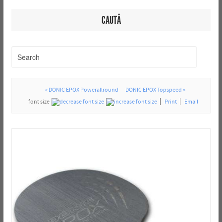
CAUTĂ
« DONIC EPOX Powerallround
DONIC EPOX Topspeed »
font size
Print
Email