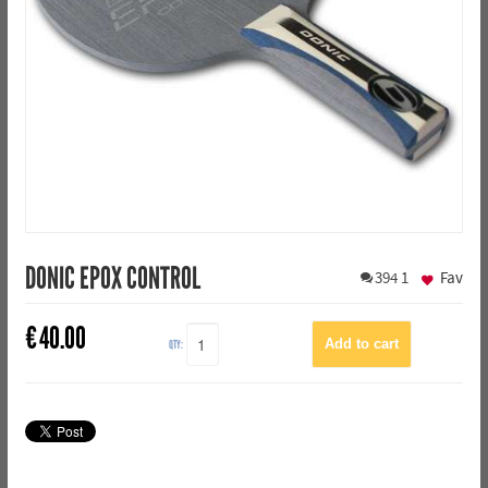
DONIC EPOX CONTROL
394
1
Fav
€
40.00
QTY: