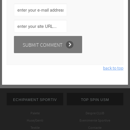
back to top
ECHIPAMENT SPORTIV
TOP SPIN USM
Palete
Despre CLUB
Huse/Genti
Evenimente Sportive
Textile
Contacte