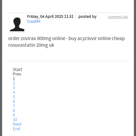
Friday, 04 April 2025 11:31
posted by
Comment Link
Cuuhhl
order zovirax 800mg online - buy acyclovir online cheap
rosuvastatin 20mg uk
Start
Prev
1
2
3
4
5
6
7
8
9
10
Next
End